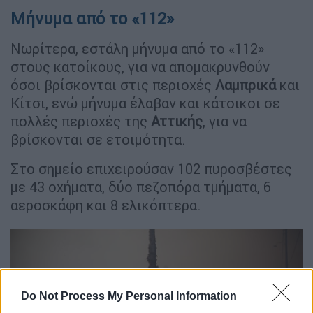
Μήνυμα από το «112»
Νωρίτερα, εστάλη μήνυμα από το «112»
στους κατοίκους, για να απομακρυνθούν
όσοι βρίσκονται στις περιοχές
Λαμπρικά
και
Κίτσι, ενώ μήνυμα έλαβαν και κάτοικοι σε
πολλές περιοχές της
Αττικής
, για να
βρίσκονται σε ετοιμότητα.
Στο σημείο επιχειρούσαν 102 πυροσβέστες
με 43 οχήματα, δύο πεζοπόρα τμήματα, 6
αεροσκάφη και 8 ελικόπτερα.
Do Not Process My Personal Information