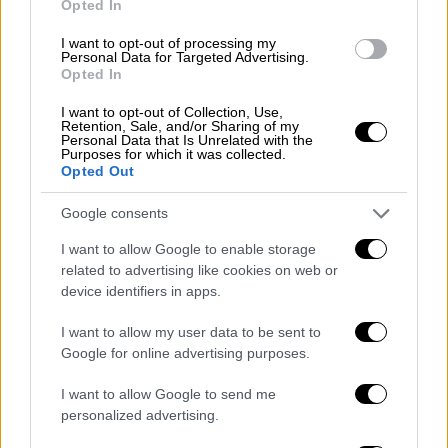
Opted In
I want to opt-out of processing my
Personal Data for Targeted Advertising.
Opted In
I want to opt-out of Collection, Use,
Retention, Sale, and/or Sharing of my
Personal Data that Is Unrelated with the
Purposes for which it was collected.
Opted Out
Παράλληλα, όπως έγινε γνωστό από την
Google consents
Πυροσβεστική
, η φωτιά μπήκε και στον
I want to allow Google to enable storage
περιβάλλοντα χώρο επιχειρήσεων με το
related to advertising like cookies on web or
μέγεθος των ζημιών να μην είναι ακόμη
device identifiers in apps.
γνωστό, ο απολογισμός του οποίου ωστόσο
I want to allow my user data to be sent to
θα γίνει αφότου ολοκληρωθεί το έργο της
Google for online advertising purposes.
κατάσβεσης. Παράλληλα, τo EKAB έχει
I want to allow Google to send me
διακομίσει μέχρι στιγμής, 2 περιστατικά με
personalized advertising.
δύσπνοια λόγω εισπνοής καπνού.