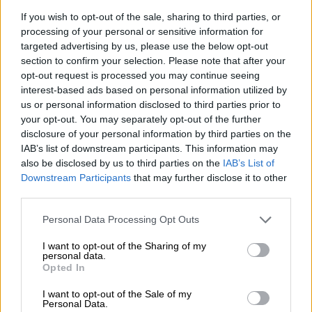
If you wish to opt-out of the sale, sharing to third parties, or
processing of your personal or sensitive information for
targeted advertising by us, please use the below opt-out
section to confirm your selection. Please note that after your
opt-out request is processed you may continue seeing
Οι δραματικές στιγμές κατά τη μεγάλη φωτιά στη Βάρης -
interest-based ads based on personal information utilized by
Κορωπίου: Συγκλονιστικές εικόνες
us or personal information disclosed to third parties prior to
your opt-out. You may separately opt-out of the further
Ζημιές σε σπίτια και επιχειρήσεις στο
disclosure of your personal information by third parties on the
IAB’s list of downstream participants. This information may
Κίτσι
also be disclosed by us to third parties on the
IAB’s List of
Downstream Participants
that may further disclose it to other
Η φωτιά ξέσπασε κοντά σε κατοικημένη
third parties.
περιοχή με διάσπαρτες κατοικίες και
Please note that this website/app uses one or more Google
επιχειρήσεις και πήρε μεγάλες διαστάσεις
Personal Data Processing Opt Outs
services and may gather and store information including but
με αποτέλεσμα να καούν σπίτια και να
not limited to your visit or usage behaviour. You may click to
I want to opt-out of the Sharing of my
personal data.
προκληθούν ζημιές σε πολλά άλλα.
grant or deny consent to Google and its third-party tags to
Opted In
use your data for below specified purposes in below Google
consent section.
I want to opt-out of the Sale of my
Personal Data.