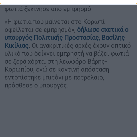
αποδεικτικό υλικό που καταδεικνύει πως η
φωτιά ξεκίνησε από εμπρησμό.
«Η φωτιά που μαίνεται στο Κορωπί
οφείλεται σε εμπρησμό»,
δήλωσε σχετικά ο
υπουργός Πολιτικής Προστασίας, Βασίλης
Κικίλιας
.
Οι ανακριτικές αρχές έχουν οπτικό
υλικό που δείχνει εμπρηστή να βάζει φωτιά
σε ξερά χόρτα, στη λεωφόρο Βάρης-
Κορωπίου, ενώ σε κοντινή απόσταση
εντοπίστηκε μπιτόνι με πετρέλαιο,
πρόσθεσε ο υπουργός.