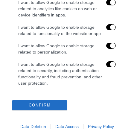
I want to allow Google to enable storage
related to analytics like cookies on web or
device identifiers in apps.
I want to allow Google to enable storage
related to functionality of the website or app.
I want to allow Google to enable storage
related to personalization.
I want to allow Google to enable storage
related to security, including authentication
Οι δραματικές στιγμές κατά τη μεγάλη φωτιά στη Βάρης -
functionality and fraud prevention, and other
Κορωπίου: Συγκλονιστικές εικόνες
user protection.
Κικίλιας: Εμπρησμός η φωτιά στη
Βάρη-Κορωπί
CONFIRM
Σύμφωνα με τον υπουργό Πολιτικής
Προστασίας,
Βασίλη
Κικίλια
υπάρχει
Data Deletion
Data Access
Privacy Policy