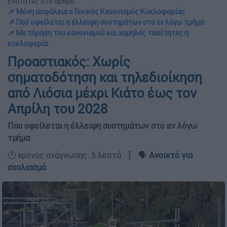
Ενότητες στο άρθρο:
📌 Μόνη ασφάλεια ο Γενικός Κανονισμός Κυκλοφορίας
📌 Πού οφείλεται η έλλειψη συστημάτων στο εν λόγω τμήμα
📌 Με τήρηση του κανονισμού και χαμηλές ταχύτητες η
κυκλοφορία
Προαστιακός: Χωρίς
σηματοδότηση και τηλεδιοίκηση
από Λιόσια μέχρι Κιάτο έως τον
Απρίλη του 2028
Που οφείλεται η έλλειψη συστημάτων στο εν λόγω
τμήμα
🕛 χρόνος ανάγνωσης: 5 λεπτά ┋ 🗣️
Ανοικτό για
σχολιασμό