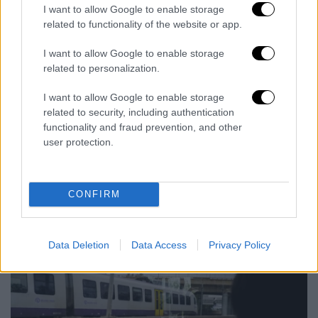
μέσα και στους κανονισμούς λειτουργίας και
I want to allow Google to enable storage
δεύτερον, στις απαραίτητες κινήσεις που
related to functionality of the website or app.
πρέπει να γίνουν ώστε να εκτελούνται με
I want to allow Google to enable storage
ασφάλεια τα σιδηροδρομικά δρομολογια
related to personalization.
κατά τη διάρκεια της μεταβατικής περιόδου
έως την ολοκλήρωση των έργων δεδομένου
I want to allow Google to enable storage
related to security, including authentication
ότι υπάρχει δυσκολία να αντιμετωπιστεί
functionality and fraud prevention, and other
ακόμα και το υπαρκτό πρόβλημα των κλοπών
user protection.
καθώς «τα αστυνομικά τμήματα της
Κορινθίας
έχουν λιγότερο προσωπικό από
το 2019 σήμερα», όπως ανέφερε.
CONFIRM
Data Deletion
Data Access
Privacy Policy