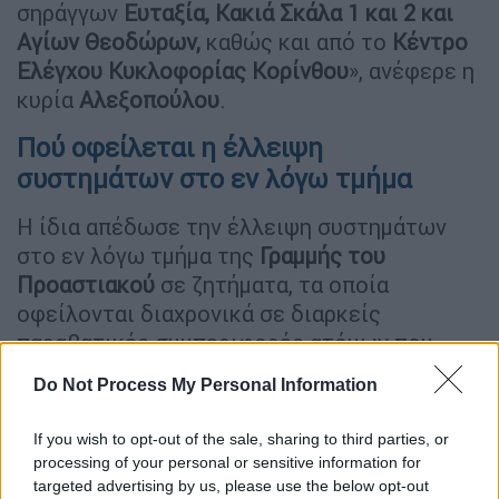
σηράγγων
Ευταξία, Κακιά Σκάλα 1 και 2 και
Αγίων Θεοδώρων,
καθώς και από το
Κέντρο
Ελέγχου Κυκλοφορίας Κορίνθου
», ανέφερε η
κυρία
Αλεξοπούλου
.
Πού οφείλεται η έλλειψη
συστημάτων στο εν λόγω τμήμα
Η ίδια απέδωσε την έλλειψη συστημάτων
στο εν λόγω τμήμα της
Γραμμής του
Προαστιακού
σε ζητήματα, τα οποία
οφείλονται διαχρονικά σε διαρκείς
παραβατικές συμπεριφορές ατόμων που
δρουν στην περιοχή και εξωγενείς
Do Not Process My Personal Information
παράγοντες, αναφερόμενη στους
βανδαλισμούς που κατέστησαν ανενεργά και
If you wish to opt-out of the sale, sharing to third parties, or
παντελώς απαξιωμένα τα συστήματα που
processing of your personal or sensitive information for
είχαν εγκατασταθεί. Κάνοντας μια αναδρομή
targeted advertising by us, please use the below opt-out