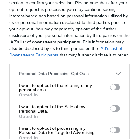
section to confirm your selection. Please note that after your
στο ιστορικό της γραμμής, είπε ότι τα
opt-out request is processed you may continue seeing
συστήματα σηματοδότησης - τηλεδιοίκησης
interest-based ads based on personal information utilized by
και τηλεπικοινωνιών
είχαν εγκατασταθεί
us or personal information disclosed to third parties prior to
στα τέλη του 2007 όταν εκδόθηκε η
your opt-out. You may separately opt-out of the further
disclosure of your personal information by third parties on the
βεβαίωση περαίωσης του έργου.
IAB’s list of downstream participants. This information may
Ακολούθησε δικαστική διένεξη και η
also be disclosed by us to third parties on the
IAB’s List of
οριστική παραλαβή κρίθηκε ότι
Downstream Participants
that may further disclose it to other
συντελέστηκε αυτοδίκαια από τις 6/2/2011
third parties.
με την 14/2015
Απόφαση του Διαιτητικού
Please note that this website/app uses one or more Google
Personal Data Processing Opt Outs
Δικαστηρίου.
services and may gather and store information including but
not limited to your visit or usage behaviour. You may click to
I want to opt-out of the Sharing of my
Ωστόσο «από το
2009
ξεκίνησαν και
personal data.
grant or deny consent to Google and its third-party tags to
Opted In
συνεχίστηκαν τα επόμενα χρόνια κλοπές και
use your data for below specified purposes in below Google
consent section.
βανδαλισμοί από παραβατικά άτομα τα οποία
I want to opt-out of the Sale of my
Personal Data.
συνέχισαν τις εγκληματικές τους πράξεις
Opted In
στις εγκαταστάσεις του
I want to opt-out of processing my
ηλεκτρομηχανολογικού εξοπλισμού των
Personal Data for Targeted Advertising.
σηράγγων, στον εξοπλισμό γραμμής σε
Opted In