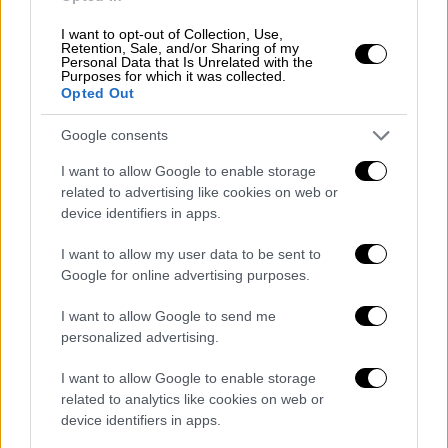
καλώδια, ερμάρια, ηλεκτρονικές συσκευές,
I want to opt-out of Collection, Use,
αλλά και στα εγκατεστημένα συστήματα
Retention, Sale, and/or Sharing of my
Personal Data that Is Unrelated with the
σηματοδότησης – τηλεδιοίκησης ETCS
,
Purposes for which it was collected.
Opted Out
καθώς και σε άλλα υποσυστήματα, με
αποτέλεσμα τα συστήματα αυτά να τίθενται
Google consents
σταδιακά εκτός λειτουργίας και εν τέλει να
I want to allow Google to enable storage
απαξιωθούν τελείως, καθώς η
ΕΡΓΟΣΕ
και η
related to advertising like cookies on web or
κοινοπραξία που εκτέλεσε το έργο
device identifiers in apps.
βρίσκονται σε δικαστική διένεξη. Από το
I want to allow my user data to be sent to
2015
έως σήμερα το έργο δεν έχει
Google for online advertising purposes.
μεταφερθεί στον
ΟΣΕ
με σχετικό
πρωτόκολλο».
I want to allow Google to send me
personalized advertising.
Από την πλευρά του ο κ.
Ψυχογιός
κάλεσε το
υπουργείο να λάβει άμεσα μέτρα σε δύο
I want to allow Google to enable storage
related to analytics like cookies on web or
επίπεδα: Πρώτον, στην άμεση στήριξη του
device identifiers in apps.
σιδηροδρόμου σε υποδομές, προσωπικό και