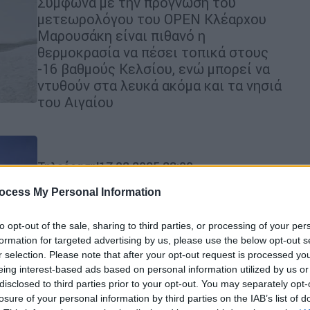
Σύμφωνα με την πρόγνωση του
μετεωρολόγου του OPEN Κλέαρχου
Μαρουσάκη είναι πιθανό η
θερμοκρασία να πέσει τοπικά στους
-16 βαθμούς Κελσίου, ενώ μπορεί να
ντυθούν στα λευκά ακόμα και τα νησιά
του Αιγαίου
Τηλεόραση
|
17.02.2025 23:00
Η Κάθριν Ζέτα-Τζόουνς
ocess My Personal Information
επιστρέφει στη μικρή οθόνη με
νέα ανατρεπτική σειρά
to opt-out of the sale, sharing to third parties, or processing of your per
formation for targeted advertising by us, please use the below opt-out s
Η πολυβραβευμένη ηθοποιός δήλωσε
r selection. Please note that after your opt-out request is processed y
ενθουσιασμένη για τη συμμετοχή της
eing interest-based ads based on personal information utilized by us or
στη σειρά
disclosed to third parties prior to your opt-out. You may separately opt-
losure of your personal information by third parties on the IAB’s list of