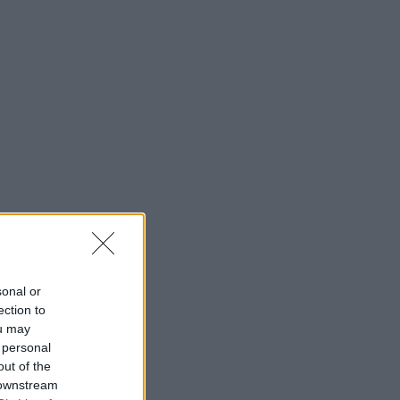
sonal or
ection to
ou may
 personal
out of the
 downstream