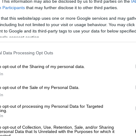
. This information may also be disclosed by us to third parties on the
IA
Participants
that may further disclose it to other third parties.
Ελλάδα
|
17.02.2025 22:51
 that this website/app uses one or more Google services and may gath
Εξαφάνιση Βασίλη Καλογήρου:
including but not limited to your visit or usage behaviour. You may click 
 to Google and its third-party tags to use your data for below specifi
Τραγικό τέλος στο θρίλερ –
ogle consent section.
Αναγνωρίστηκε η σορός του – Τα
αναπάντητα ερωτήματα
l Data Processing Opt Outs
Με τον πλέον τραγικό τρόπο έπεσε η
αυλαία στο θρίλερ με την εξαφάνιση
o opt-out of the Sharing of my personal data.
του 39χρονου Βασίλη Καλογήρου στη
In
Λάρισα
o opt-out of the Sale of my Personal Data.
In
Κόσμος
|
17.02.2025 22:48
to opt-out of processing my Personal Data for Targeted
Συντριβή αεροσκάφους στο
ing.
In
Τορόντο: Βρέθηκε
αναποδογυρισμένο στο διάδρομο
o opt-out of Collection, Use, Retention, Sale, and/or Sharing
ersonal Data that Is Unrelated with the Purposes for which it
προσγείωσης - Τουλάχιστον 8
lected.