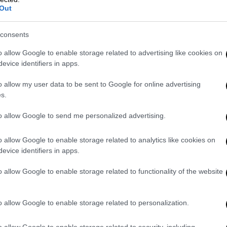
Out
τραυματίες
Αεροσκάφος της Delta Airlines
consents
συνετρίβη σήμερα κατά την
προσγείωση στο διεθνές αεροδρόμιο
o allow Google to enable storage related to advertising like cookies on
Πίρσον του Τορόντο
evice identifiers in apps.
o allow my user data to be sent to Google for online advertising
s.
to allow Google to send me personalized advertising.
Υγεία
|
17.02.2025 22:45
Θεραπεία βοηθά τα παιδιά με
o allow Google to enable storage related to analytics like cookies on
αλλεργία στα φιστίκια να
evice identifiers in apps.
πετύχουν υψηλά ποσοστά
απευαισθητοποίησης
o allow Google to enable storage related to functionality of the website
Τι έδειξε η έρευνα
o allow Google to enable storage related to personalization.
o allow Google to enable storage related to security, including