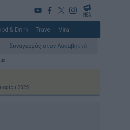
od & Drink
Travel
Viral
στον Λυκαβηττό: Σορός σε προχωρημένη σήψη ε
σμο
υαρίου 2025