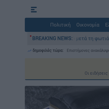
Πολιτική
Οικονομία
Ε
το Πόρτο Γερμανό μετά τη φωτιά - Αγώνας για α
BREAKING NEWS:
δημοφιλές τώρα:
Επιστήμονες ανακάλυψα
Οι ειδήσει