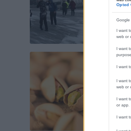
Opted 
Google 
I want t
web or d
I want t
purpose
I want 
I want t
web or d
I want t
or app.
I want t
I want t