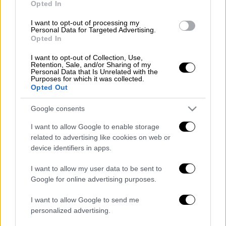
Opted In
I want to opt-out of processing my
ΔΙΑΒΑΣΤΕ ΕΠΙΣΗΣ
Personal Data for Targeted Advertising.
Opted In
Ελλάδα
|
17.02.2025 15:06
I want to opt-out of Collection, Use,
Πώς περιγράφουν οι
Retention, Sale, and/or Sharing of my
Personal Data that Is Unrelated with the
πραγματογνώμονες τις φάσεις της
Purposes for which it was collected.
έκρηξης που σημειώθηκε μετά τη
Opted Out
σύγκρουση των δύο αμαξοστοιχιών
Google consents
στα Τέμπη
I want to allow Google to enable storage
related to advertising like cookies on web or
device identifiers in apps.
Οι κατηγορίες σε βάρος του
I want to allow my user data to be sent to
Google for online advertising purposes.
Σε βάρος του ασκήθηκαν κατηγορίες για
αντίσταση, εγκληματική οργάνωση,
I want to allow Google to send me
personalized advertising.
διατάραξη οικιακής ειρήνης, εμπρησμ
ό,