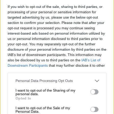
If you wish to opt-out of the sale, sharing to third parties, or
processing of your personal or sensitive information for
targeted advertising by us, please use the below opt-out
Ελευθέριος Βενιζέλος/ Eurokinissi
section to confirm your selection. Please note that after your
opt-out request is processed you may continue seeing
interest-based ads based on personal information utilized by
Προσθέστε το ΕΘΝΟΣ στη Google
us or personal information disclosed to third parties prior to
your opt-out. You may separately opt-out of the further
Συνελήφθη
στις10 Φεβρουαρίου 2025 στο
disclosure of your personal information by third parties on the
IAB’s list of downstream participants. This information may
Αεροδρόμιο Ελευθέριος Βενιζέλος
also be disclosed by us to third parties on the
IAB’s List of
ημεδαπός, σε βάρος του οποίου εκκρεμούσε
Downstream Participants
that may further disclose it to other
ένταλμα σύλληψης για την υπόθεση
third parties.
θανάσιμου τραυματισμού του Αρχιφύλακα
Please note that this website/app uses one or more Google
Personal Data Processing Opt Outs
Γεώργιου Λυγγερίδη.
services and may gather and store information including but
not limited to your visit or usage behaviour. You may click to
I want to opt-out of the Sharing of my
Ο συλληφθέντας ήταν μέλος της
personal data.
grant or deny consent to Google and its third-party tags to
Opted In
εγκληματικής οργάνωσης που
προέβαινε
use your data for below specified purposes in below Google
σε εγκληματικές πράξεις με αθλητικό
consent section.
I want to opt-out of the Sale of my
Personal Data.
υπόβαθρο.