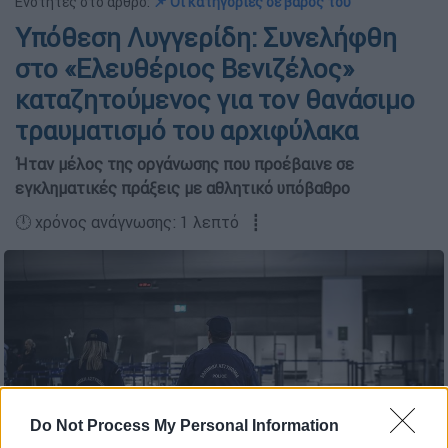
Ενότητες στο άρθρο:
📌 Οι κατηγορίες σε βάρος του
Υπόθεση Λυγγερίδη: Συνελήφθη
στο «Ελευθέριος Βενιζέλος»
καταζητούμενος για τον θανάσιμο
τραυματισμό του αρχιφύλακα
Ήταν μέλος της οργάνωσης που προέβαινε σε
εγκληματικές πράξεις με αθλητικό υπόβαθρο
🕛 χρόνος ανάγνωσης: 1 λεπτό ┋
Do Not Process My Personal Information