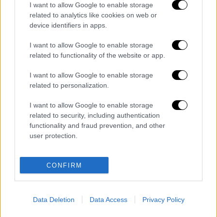
έκρηξη, κατοχή και κατασκευή εκρηκτικών
I want to allow Google to enable storage
υλών, ανθρωποκτονία με πρόθεση
, απλή και
related to analytics like cookies on web or
επικίνδυνη σωματική βλάβη, εγκλήματα κατά
device identifiers in apps.
της σωματικής ακεραιότητας υπαλλήλου,
I want to allow Google to enable storage
κλοπή, υφαίρεση καθώς και για παράβαση
related to functionality of the website or app.
της νομοθεσίας περί όπλων.
I want to allow Google to enable storage
Ο συλληφθείς οδηγήθηκε αρμοδίως και στη
related to personalization.
συνέχεια προφυλακίστηκε.
I want to allow Google to enable storage
related to security, including authentication
Διαβάστε ακόμη
functionality and fraud prevention, and other
user protection.
Κυνήγι χρόνου στα λεωφορεία: Οι οδηγοί
της ΟΣΥ καταγγέλλουν δρομολόγια που
«δεν βγαίνουν» και προειδοποιούν για
κινδύνους
CONFIRM
Πώς έγινε η τραγωδία στα Μάλια: Η 40χρονη
πνίγηκε για να σώσει τη φίλη της
Data Deletion
Data Access
Privacy Policy
Marfin: Στην Αθήνα σήμερα η 46χρονη