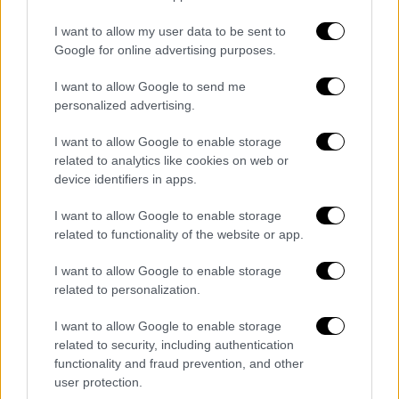
έως 18 βαθμούς και στα νησιά του
I want to allow my user data to be sent to
Ανατολικού Αιγαίου από 08 έως 15
Google for online advertising purposes.
βαθμούς Κελσίου.
I want to allow Google to send me
ΘΕΣΣΑΛΙΑ
personalized advertising.
Καιρός: Αυξημένες νεφώσεις με τοπικές
I want to allow Google to enable storage
βροχές.Ασθενείς χιονοπτώσεις θα
related to analytics like cookies on web or
device identifiers in apps.
σημειωθούν στα ορεινά.
Άνεμοι: Ανατολικοί βορειοανατολικοί 3
I want to allow Google to enable storage
με 4 μποφόρ.
related to functionality of the website or app.
Θερμοκρασία: Από 06 έως 12 βαθμούς
I want to allow Google to enable storage
Κελσίου.
related to personalization.
ΑΤΤΙΚΗ
I want to allow Google to enable storage
related to security, including authentication
Καιρός: Αυξημένες νεφώσεις με τοπικές
functionality and fraud prevention, and other
βροχές.
user protection.