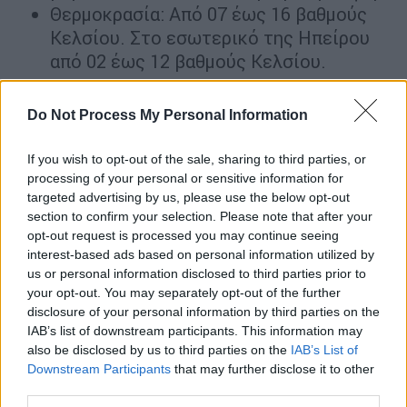
Θερμοκρασία: Από 07 έως 16 βαθμούς
Κελσίου. Στο εσωτερικό της Ηπείρου
από 02 έως 12 βαθμούς Κελσίου.
ΑΝΑΤΟΛΙΚΗ ΣΤΕΡΕΑ, ΕΥΒΟΙΑ, ΑΝΑΤΟΛΙΚΗ
Do Not Process My Personal Information
ΠΕΛΟΠΟΝΝΗΣΟΣ
Καιρός: Νεφώσεις με τοπικές
If you wish to opt-out of the sale, sharing to third parties, or
processing of your personal or sensitive information for
βροχές.Ασθενείς χιονοπτώσεις θα
targeted advertising by us, please use the below opt-out
σημειωθούν στα ορεινά της ανατολικής
section to confirm your selection. Please note that after your
Στερεάς.
opt-out request is processed you may continue seeing
Άνεμοι: Ανατολικοί βορειοανατολικοί 3
interest-based ads based on personal information utilized by
us or personal information disclosed to third parties prior to
με 4 μποφόρ.
your opt-out. You may separately opt-out of the further
Θερμοκρασία: Από 07 έως 15 βαθμούς
disclosure of your personal information by third parties on the
Κελσίου.
IAB’s list of downstream participants. This information may
also be disclosed by us to third parties on the
IAB’s List of
ΚΥΚΛΑΔΕΣ, ΚΡΗΤΗ
Downstream Participants
that may further disclose it to other
third parties.
Καιρός: Λίγες νεφώσεις κατά