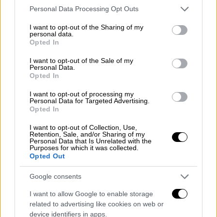
Please note that this website/app uses one or more Google
διαστήματα αυξημένες με τοπικές
Personal Data Processing Opt Outs
services and may gather and store information including but
βροχές.
not limited to your visit or usage behaviour. You may click to
I want to opt-out of the Sharing of my
Άνεμοι: Από βόρειες διευθύνσεις 3 με 4
personal data.
grant or deny consent to Google and its third-party tags to
Opted In
μποφόρ.
use your data for below specified purposes in below Google
consent section.
Θερμοκρασία: Από 10 έως 17 με 18
I want to opt-out of the Sale of my
Personal Data.
βαθμούς Κελσίου.
Opted In
ΝΗΣΙΑ ΑΝΑΤΟΛΙΚΟΥ ΑΙΓΑΙΟΥ - ΔΩΔΕΚΑΝΗΣΑ
I want to opt-out of processing my
Personal Data for Targeted Advertising.
Opted In
Καιρός: Αυξημένες νεφώσεις με τοπικές
βροχές και πιθανόν στα Δωδεκάνησα
I want to opt-out of Collection, Use,
Retention, Sale, and/or Sharing of my
μεμονωμένες καταιγίδες και βελτίωση
Personal Data that Is Unrelated with the
Purposes for which it was collected.
από το μεσημέρι.
Opted Out
Ανεμοι: Από βόρειες διευθύνσεις 4 με 5
μποφόρ και πρόσκαιρα μέχριτο μεσημέρι
Google consents
στα Δωδεκάνησα νοτιοανατολικοί
I want to allow Google to enable storage
ασθενείς.
related to advertising like cookies on web or
Θερμοκρασία: Στα Δωδεκάνησα από 12
device identifiers in apps.