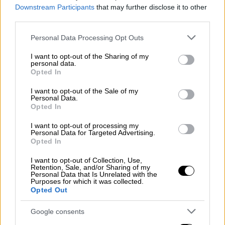
Downstream Participants
that may further disclose it to other
third parties.
Please note that this website/app uses one or more Google
Personal Data Processing Opt Outs
services and may gather and store information including but
not limited to your visit or usage behaviour. You may click to
I want to opt-out of the Sharing of my
personal data.
grant or deny consent to Google and its third-party tags to
Opted In
use your data for below specified purposes in below Google
consent section.
I want to opt-out of the Sale of my
Personal Data.
Opted In
I want to opt-out of processing my
Personal Data for Targeted Advertising.
Opted In
I want to opt-out of Collection, Use,
Retention, Sale, and/or Sharing of my
Καιρός
|
09.07.2026 10:03
Personal Data that Is Unrelated with the
Purposes for which it was collected.
Διάλειμμα με αστάθεια και καταιγίδες
Opted Out
την Πέμπτη αλλά κοντά στους 40
βαθμούς το Σαββατοκύριακο
Google consents