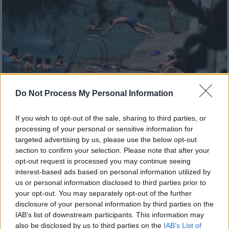
Do Not Process My Personal Information
If you wish to opt-out of the sale, sharing to third parties, or
processing of your personal or sensitive information for
Καιρός
|
10.07.2026 07:44
targeted advertising by us, please use the below opt-out
Επιστρέφουν τα μελτέμια και η ζέστη:
section to confirm your selection. Please note that after your
Σαββατοκύριακο με 38άρια - Μέχρι πότε
opt-out request is processed you may continue seeing
θα γλιτώνουμε τον καύσωνα
interest-based ads based on personal information utilized by
us or personal information disclosed to third parties prior to
Η Ελλάδα συνεχίζει να μένει μακριά από
your opt-out. You may separately opt-out of the further
συνθήκες καύσωνα τουλάχιστον μέχρι τις 23
disclosure of your personal information by third parties on the
Ιουλίου
IAB’s list of downstream participants. This information may
also be disclosed by us to third parties on the
IAB’s List of