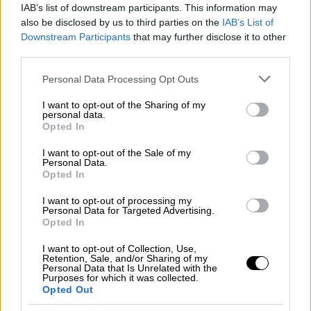
IAB’s list of downstream participants. This information may
also be disclosed by us to third parties on the
IAB’s List of
Downstream Participants
that may further disclose it to other
third parties.
Please note that this website/app uses one or more Google
Personal Data Processing Opt Outs
services and may gather and store information including but
not limited to your visit or usage behaviour. You may click to
I want to opt-out of the Sharing of my
personal data.
grant or deny consent to Google and its third-party tags to
Opted In
use your data for below specified purposes in below Google
consent section.
I want to opt-out of the Sale of my
Personal Data.
Opted In
I want to opt-out of processing my
Personal Data for Targeted Advertising.
Opted In
Καιρός
|
09.07.2026 10:03
I want to opt-out of Collection, Use,
Διάλειμμα με αστάθεια και καταιγίδες
Retention, Sale, and/or Sharing of my
Personal Data that Is Unrelated with the
την Πέμπτη αλλά κοντά στους 40
Purposes for which it was collected.
Opted Out
βαθμούς το Σαββατοκύριακο