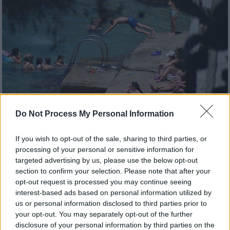
Do Not Process My Personal Information
Καιρός
|
10.07.2026 07:44
If you wish to opt-out of the sale, sharing to third parties, or
Επιστρέφουν τα μελτέμια και η ζέστη:
processing of your personal or sensitive information for
Σαββατοκύριακο με 38άρια - Μέχρι πότε
targeted advertising by us, please use the below opt-out
section to confirm your selection. Please note that after your
θα γλιτώνουμε τον καύσωνα
opt-out request is processed you may continue seeing
Η Ελλάδα συνεχίζει να μένει μακριά από
interest-based ads based on personal information utilized by
συνθήκες καύσωνα τουλάχιστον μέχρι τις 23
us or personal information disclosed to third parties prior to
your opt-out. You may separately opt-out of the further
Ιουλίου
disclosure of your personal information by third parties on the