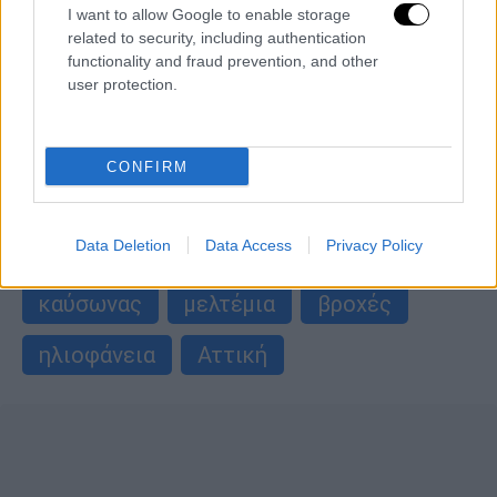
ημέρες: Ηλιοφάνεια και 34άρια την
I want to allow Google to enable storage
Τρίτη
related to security, including authentication
functionality and fraud prevention, and other
Γλιτώνει και από τρίτο κύμα η Ελλάδα
user protection.
περισσότερα άρθρα
CONFIRM
ΑΛΛΑ #TAGS
Data Deletion
Data Access
Privacy Policy
ειδήσεις τώρα
καταιγίδες
καύσωνας
μελτέμια
βροχές
ηλιοφάνεια
Αττική