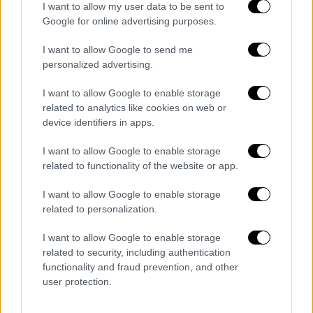
I want to allow my user data to be sent to
Google for online advertising purposes.
I want to allow Google to send me
personalized advertising.
I want to allow Google to enable storage
related to analytics like cookies on web or
device identifiers in apps.
I want to allow Google to enable storage
related to functionality of the website or app.
Ελλάδα
|
16.07.2025 22:56
I want to allow Google to enable storage
Πώς οι Αρχές έφτασαν στα ίχνη της
related to personalization.
πρώην συζύγου του καθηγητή – Η
I want to allow Google to enable storage
ομολογία του δράστη για το φονικό στην
related to security, including authentication
Αγία Παρασκευή
functionality and fraud prevention, and other
user protection.
Πώς κατάφεραν οι αστυνομικοί να «δέσουν»
την υπόθεση την ώρα που η πρώην σύζυγος