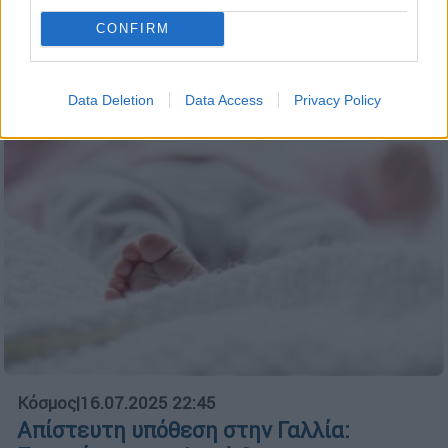
του καθηγητή δεν έχει ομολογήσει την
CONFIRM
εμπλοκή της
Data Deletion
Data Access
Privacy Policy
Κόσμος
|
16.07.2025 22:45
Απίστευτη υπόθεση στην Γαλλία: