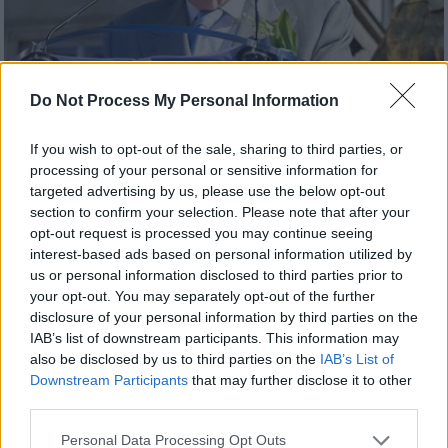
Do Not Process My Personal Information
If you wish to opt-out of the sale, sharing to third parties, or
processing of your personal or sensitive information for
Κόσμος
|
16.07.2025 23:15
targeted advertising by us, please use the below opt-out
Οι κληρονόμοι του Λεπέν χρωστούν στο
section to confirm your selection. Please note that after your
Ευρωπαϊκό Κοινοβούλιο 300.000 ευρώ
opt-out request is processed you may continue seeing
interest-based ads based on personal information utilized by
Η απόφαση του Δικαστηρίου της ΕΕ απαιτεί
us or personal information disclosed to third parties prior to
από τους κληρονόμους του Ζαν-Μαρί Λεπέν
your opt-out. You may separately opt-out of the further
την επιστροφή 300.000 ευρώ
disclosure of your personal information by third parties on the
IAB’s list of downstream participants. This information may
also be disclosed by us to third parties on the
IAB’s List of
Downstream Participants
that may further disclose it to other
third parties.
Please note that this website/app uses one or more Google
Personal Data Processing Opt Outs