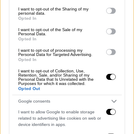
services and may gather and store information including but
not limited to your visit or usage behaviour. You may click to
I want to opt-out of the Sharing of my
personal data.
grant or deny consent to Google and its third-party tags to
Opted In
use your data for below specified purposes in below Google
consent section.
I want to opt-out of the Sale of my
Personal Data.
Opted In
I want to opt-out of processing my
Personal Data for Targeted Advertising.
Opted In
Τηλεόραση
|
16.07.2025 23:00
I want to opt-out of Collection, Use,
Retention, Sale, and/or Sharing of my
Ο Χάρισον Φόρντ είναι για πρώτη φορά
Personal Data that Is Unrelated with the
Purposes for which it was collected.
υποψήφιος στα Βραβεία Emmy
Opted Out
Μετά από μία καριέρα που έχει διάρκεια
Google consents
περίπου 50 έτη
I want to allow Google to enable storage
related to advertising like cookies on web or
device identifiers in apps.