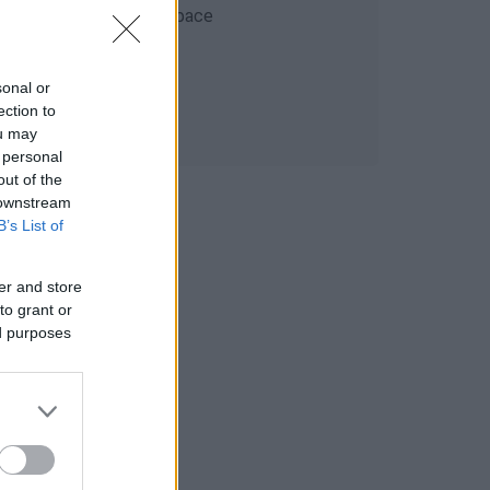
sonal or
ection to
ou may
 personal
out of the
 downstream
B’s List of
er and store
to grant or
ed purposes