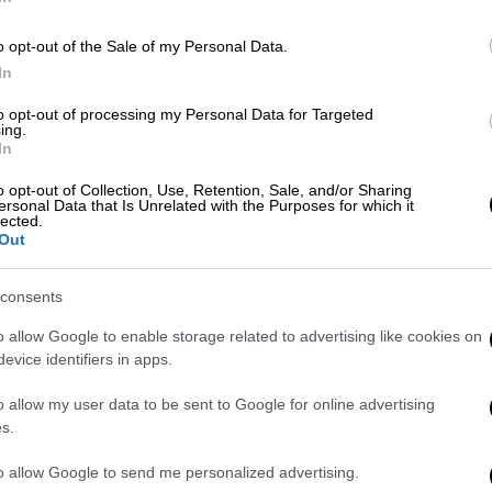
o opt-out of the Sale of my Personal Data.
In
to opt-out of processing my Personal Data for Targeted
ing.
In
o opt-out of Collection, Use, Retention, Sale, and/or Sharing
 το ΕΘΝΟΣ στη Google
ersonal Data that Is Unrelated with the Purposes for which it
lected.
Out
άδυ της Τετάρτης 16 Ιουλίου στην Αλάσκα
ίηση για
τσουνάμι.
consents
ke hits near Alaska, tsunami warning in
o allow Google to enable storage related to advertising like cookies on
ic.twitter.com/UumdRlUiq5
evice identifiers in apps.
6, 2025
o allow my user data to be sent to Google for online advertising
s.
to allow Google to send me personalized advertising.