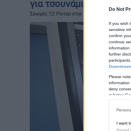
για τσουνάμι
Do Not Pr
Σεισμός 7,2 Ρίχτερ στην Αλάσκα
If you wish 
sensitive in
confirm you
continue se
information 
further disc
participants
Downstream 
Please note
information 
deny consent
in below Go
Persona
I want t
Opted 