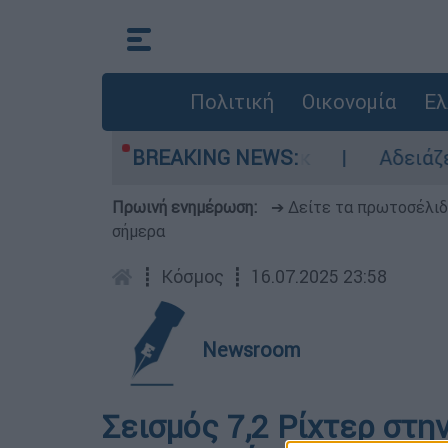
Πολιτική
Οικονομία
Ελ
ευθερώθηκε - Τα στοιχεία σοκ
BREAKING NEWS:
Αδειάζει η
Πρωινή ενημέρωση:
➔ Δείτε τα πρωτοσέλι
σήμερα
┋
Κόσμος
┋
16.07.2025 23:58
Newsroom
Σεισμός 7,2 Ρίχτερ στη