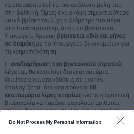
να υπερασπιστεί τα πιο ευάλωτα μέλη του
στη Βαλτική. Όμως ένα ακόμη σημαντικότερο
κοινό βρίσκεται λίγα χιλιόμετρα πιο πέρα,
στο Γουέστμινστερ, όπου το βρετανικό
Υπουργείο Άμυνας
βρίσκεται εδώ και μήνες
σε διαμάχη
με το Υπουργείο Οικονομικών για
τη χρηματοδότηση.
Η
αναδιάρθρωση του βρετανικού στρατού
,
λέγεται, θα κοστίσει δισεκατομμύρια,
ιδιαίτερα για επενδύσεις σε drones.
Υπολογίζεται ότι απαιτούνται
50
εκατομμύρια λίρες ετησίως
ώστε η αμυντική
βιομηχανία να παράγει μεγάλους αριθμούς
απλών drones αυτοκτονίας, όπως αυτά που
χρησιμοποιούνται στην Ουκρανία, και άλλες
Do Not Process My Personal Information
500 εκατομμύρια λίρες τον χρόνο
για πιο
εξελιγμένα συστήματα, όπως οπλισμένα μη