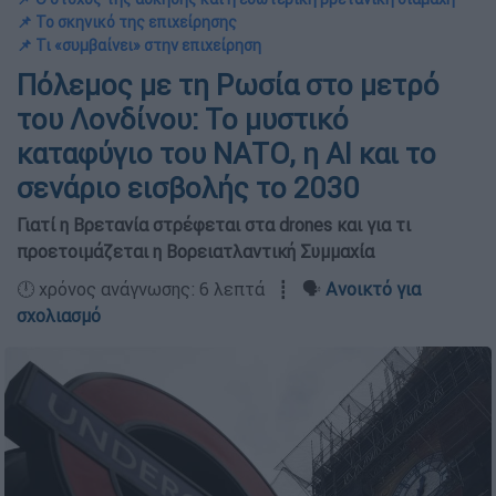
📌 Το σκηνικό της επιχείρησης
📌 Τι «συμβαίνει» στην επιχείρηση
Πόλεμος με τη Ρωσία στο μετρό
του Λονδίνου: Το μυστικό
καταφύγιο του ΝΑΤΟ, η AI και το
σενάριο εισβολής το 2030
Γιατί η Βρετανία στρέφεται στα drones και για τι
προετοιμάζεται η Βορειατλαντική Συμμαχία
🕛 χρόνος ανάγνωσης: 6 λεπτά ┋ 🗣️
Ανοικτό για
σχολιασμό