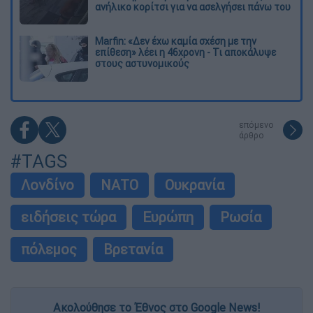
ανήλικο κορίτσι για να ασελγήσει πάνω του
Marfin: «Δεν έχω καμία σχέση με την
επίθεση» λέει η 46χρονη - Τι αποκάλυψε
στους αστυνομικούς
επόμενο
άρθρο
#TAGS
Λονδίνο
ΝΑΤΟ
Ουκρανία
ειδήσεις τώρα
Ευρώπη
Ρωσία
πόλεμος
Βρετανία
Ακολούθησε το Έθνος στο Google News!