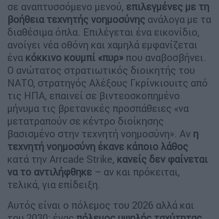
σε αναπτυσσόμενο μενού,
επιλεγμένες με τη
βοήθεια τεχνητής νοημοσύνης
ανάλογα με τα
διαθέσιμα όπλα. Επιλέγεται ένα εικονίδιο,
ανοίγει νέα οθόνη και χαμηλά εμφανίζεται
ένα
κόκκινο κουμπί «πυρ»
που αναβοσβήνει.
Ο ανώτατος στρατιωτικός διοικητής του
ΝΑΤΟ, στρατηγός Αλέξους Γκρίνκιουιτς από
τις ΗΠΑ, επαινεί σε βιντεοσκοπημένο
μήνυμα τις βρετανικές προσπάθειες «να
μετατραπούν σε κέντρο διοίκησης
βασισμένο στην τεχνητή νοημοσύνη». Αν
η
τεχνητή νοημοσύνη έκανε κάποιο λάθος
κατά την Arrcade Strike,
κανείς δεν φαίνεται
να το αντιλήφθηκε
– αν και πρόκειται,
τελικά, για επίδειξη.
Αυτός είναι ο πόλεμος του 2026 αλλά και
του 2030: ένας
πόλεμος υψηλής ταχύτητας