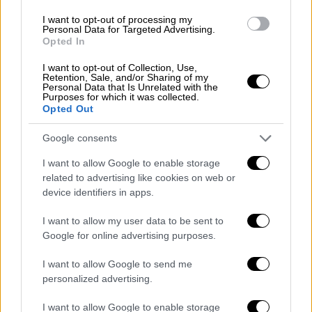
μέχρι το 2030»
, δήλωσε ο Έλβις. Τρεις
I want to opt-out of processing my
υφυπουργοί Άμυνας επισκέφθηκαν το
Personal Data for Targeted Advertising.
Opted In
μυστικό καταφύγιο την Τετάρτη (20/5), ενώ
ο υπουργός Άμυνας Τζον Χίλι βρισκόταν
I want to opt-out of Collection, Use,
Retention, Sale, and/or Sharing of my
στην Εσθονία, όπου
έχει αναπτυχθεί το
Personal Data that Is Unrelated with the
Purposes for which it was collected.
μεγαλύτερο μέρος της 4ης βρετανικής
Opted Out
ταξιαρχίας
, στο πλαίσιο σχετικής άσκησης.
Google consents
Καρέκλες, υπολογιστές και οθόνες
γεμίζουν
I want to allow Google to enable storage
την υπόγεια αίθουσα
και επεκτείνονται
related to advertising like cookies on web or
μέχρι την αποβάθρα: ένα προσωρινό
device identifiers in apps.
καταφύγιο τύπου Ουκρανίας, έτοιμο για έναν
προσομοιωμένο πόλεμο επηρεασμένο όχι
I want to allow my user data to be sent to
Google for online advertising purposes.
μόνο από τον πόλεμο στην Ουκρανία αλλά
και από την πρόσφατη αμερικανική επίθεση
I want to allow Google to send me
στο Ιράν. Θεωρητικά,
το κέντρο διοίκησης
personalized advertising.
μπορεί να στεγάσει 500 άτομα και να
I want to allow Google to enable storage