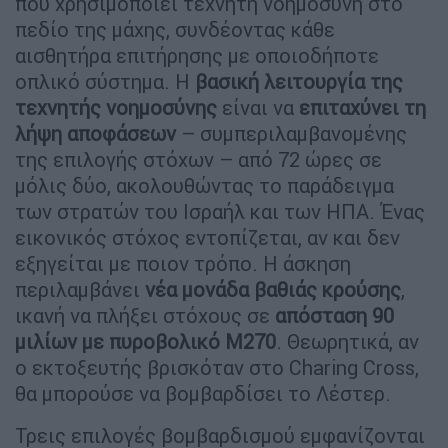
που χρησιμοποιεί τεχνητή νοημοσύνη στο
πεδίο της μάχης, συνδέοντας κάθε
αισθητήρα επιτήρησης με οποιοδήποτε
οπλικό σύστημα. Η
βασική λειτουργία της
τεχνητής νοημοσύνης
είναι να
επιταχύνει τη
λήψη αποφάσεων
– συμπεριλαμβανομένης
της επιλογής στόχων – από 72 ώρες σε
μόλις δύο, ακολουθώντας το παράδειγμα
των στρατών του Ισραήλ και των ΗΠΑ. Ένας
εικονικός στόχος εντοπίζεται, αν και δεν
εξηγείται με ποιον τρόπο. Η άσκηση
περιλαμβάνει
νέα μονάδα βαθιάς κρούσης
,
ικανή να πλήξει στόχους σε
απόσταση 90
μιλίων με πυροβολικό M270
. Θεωρητικά, αν
ο εκτοξευτής βρισκόταν στο Charing Cross,
θα μπορούσε να βομβαρδίσει το Λέστερ.
Τρεις επιλογές βομβαρδισμού εμφανίζονται