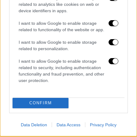
μεταδίδει 10 terabytes δεδομένων την
related to analytics like cookies on web or
ημέρα
- όγκο αντίστοιχο με τρεις μήνες
device identifiers in apps.
Netflix.
I want to allow Google to enable storage
Όλα όσα ακολουθούν είναι
προσεκτικά
related to functionality of the website or app.
σκηνοθετημένα
. Για να εξηγηθεί η αποστολή,
I want to allow Google to enable storage
οι δημοσιογράφοι
φορούν κράνη εικονικής
related to personalization.
πραγματικότητας
που παρέχονται από την
αμερικανική εταιρεία τεχνολογίας Anduril
I want to allow Google to enable storage
related to security, including authentication
(στην οποία επενδύει και ο αντιπρόεδρος
functionality and fraud prevention, and other
των ΗΠΑ Τζέι Ντι Βανς). Τα κράνη
user protection.
προβάλλουν ένα
τρισδιάστατο μοντέλο του
σχεδίου μάχης
. Σε αυτή την
προσεγμένη,
ψηφιακή εικόνα πολέμου
, τα πρώτα κύματα
CONFIRM
drones χάνονται, όμως οι ρωσικές θέσεις
εντοπίζονται γρήγορα και
εξουδετερώνονται.
Data Deletion
Data Access
Privacy Policy