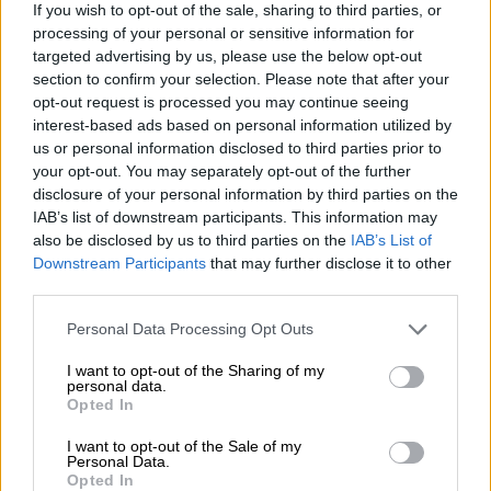
If you wish to opt-out of the sale, sharing to third parties, or
επανδρωμένα οχήματα.
processing of your personal or sensitive information for
targeted advertising by us, please use the below opt-out
Αν
ξεσπούσε αύριο ένας πόλεμος πλήρους
section to confirm your selection. Please note that after your
κλίμακας
στην ανατολική Ευρώπη, εκτιμάται
opt-out request is processed you may continue seeing
interest-based ads based on personal information utilized by
ότι ο βρετανικός στρατός θα εξαντλούσε τα
us or personal information disclosed to third parties prior to
αποθέματα drones σε λιγότερο από μία
your opt-out. You may separately opt-out of the further
εβδομάδα, έχοντας δυνατότητα εκτόξευσης
disclosure of your personal information by third parties on the
μόνο μερικών εκατοντάδων ημερησίως.
IAB’s list of downstream participants. This information may
also be disclosed by us to third parties on the
IAB’s List of
Σύμφωνα με αυτή την εκτίμηση, ο στρατός
Downstream Participants
that may further disclose it to other
διαθέτει μόλις το 10%-20% των drones που
third parties.
θεωρεί απαραίτητα
για αναγνώριση,
Please note that this website/app uses one or more Google
αεράμυνα και επιθετικές επιχειρήσεις.
Personal Data Processing Opt Outs
services and may gather and store information including but
not limited to your visit or usage behaviour. You may click to
I want to opt-out of the Sharing of my
Το σκηνικό της επιχείρησης
personal data.
grant or deny consent to Google and its third-party tags to
Opted In
use your data for below specified purposes in below Google
Η άσκηση, με την ονομασία
Arrcade Strike
,
consent section.
I want to opt-out of the Sale of my
σκοπεύει να παρουσιάσει
«το στρατηγικό
Personal Data.
εφεδρικό σώμα που θα μπορούσε να υπάρχει
Opted In