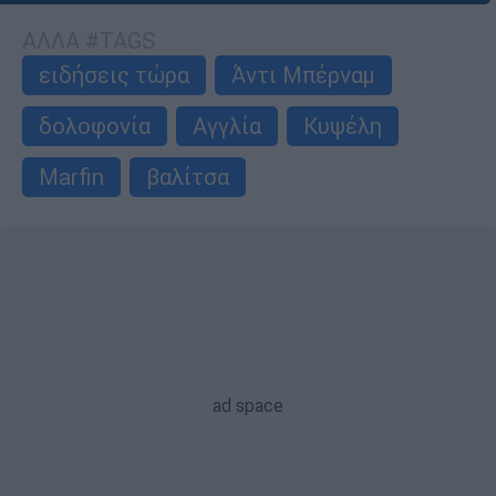
ΑΛΛΑ #TAGS
ειδήσεις τώρα
Άντι Μπέρναμ
δολοφονία
Αγγλία
Κυψέλη
Marfin
βαλίτσα