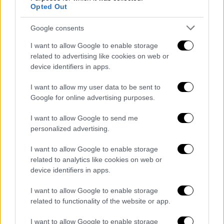
Opted Out
Google consents
Ελλάδα
|
02.08.2026 09:32
I want to allow Google to enable storage
Κυψέλη: Χωρίς αποτυπώματα και DNA η
related to advertising like cookies on web or
device identifiers in apps.
βαλίτσα όπου βρέθηκε η 38χρονη - Ο
«Μάρκος» που ψάχνει η ΕΛΑΣ
I want to allow my user data to be sent to
Google for online advertising purposes.
Άστεγος που διέμενε στο εγκαταλελειμμένο
κτίριο αγνοείται από τη στιγμή που
I want to allow Google to send me
εντοπίστηκε η βαλίτσα
personalized advertising.
I want to allow Google to enable storage
related to analytics like cookies on web or
device identifiers in apps.
I want to allow Google to enable storage
related to functionality of the website or app.
I want to allow Google to enable storage