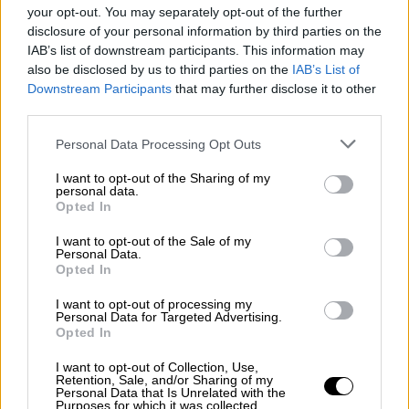
Πήγε για διακοπές και γύρισε πίσω
your opt-out. You may separately opt-out of the further
μαύρη: Η σπάνια πάθηση που διέγνωσε
disclosure of your personal information by third parties on the
το ChatGTP
IAB’s list of downstream participants. This information may
also be disclosed by us to third parties on the
IAB’s List of
Ναυτία, εμετοί, μαύροι κύκλοι και
Downstream Participants
that may further disclose it to other
κατάρρευση - Πώς μια μητέρα δύο παιδιών
third parties.
γλίτωσε ενώ οι γιατροί επέμεναν να της
Please note that this website/app uses one or more Google
Personal Data Processing Opt Outs
λένε «έχεις πολύ άγχος»
services and may gather and store information including but
not limited to your visit or usage behaviour. You may click to
I want to opt-out of the Sharing of my
personal data.
grant or deny consent to Google and its third-party tags to
Opted In
use your data for below specified purposes in below Google
consent section.
I want to opt-out of the Sale of my
Personal Data.
Opted In
I want to opt-out of processing my
Personal Data for Targeted Advertising.
Opted In
I want to opt-out of Collection, Use,
Retention, Sale, and/or Sharing of my
Personal Data that Is Unrelated with the
Purposes for which it was collected.