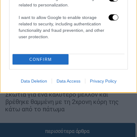
related to personalization.
I want to allow Google to enable storage
related to security, including authentication
functionality and fraud prevention, and other
user protection.
Κόσμος
|
01.08.2026 19:43
Τον γνώρισε σε ιστοσελίδα γνωριμιών
CONFIRM
και την δολοφόνησε μαζί με τη 2χρονη
κόρη της - Το χρονικό του τρόμου
Data Deletion
Data Access
Privacy Policy
Η Μπένιλιν Μπερκ μετανάστευσε στη
Σκωτία για ένα καλύτερο μέλλον και
βρέθηκε θαμμένη με τη 2χρονη κόρη της
κάτω από το πάτωμα
περισσότερα άρθρα