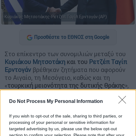
Κυριάκος Μητσοτάκης-Ρετζέπ Ταγίπ Ερντογάν (AP)
Προσθέστε το ΕΘΝΟΣ στη Google
Στο επίκεντρο των συνομιλιών μεταξύ του
Κυριάκου Μητσοτάκη
και του
Ρετζέπ Ταγίπ
Ερντογάν
βρέθηκαν ζητήματα που αφορούν
το Αιγαίο, τη Μεσόγειο, καθώς και τη
«
τουρκική μειονότητα της δυτικής Θράκης
»,
όπως γνωστοποίησε ο ίδιος ο Τούρκος
πρόεδρος κατά την έναρξη του υπουργικού
Do Not Process My Personal Information
συμβουλίου στην Άγκυρα.
If you wish to opt-out of the sale, sharing to third parties, or
Όπως μεταδίδει το
CNN Turk
, ο Τούρκος
processing of your personal or sensitive information for
πρόεδρος, δήλωσε ότι «στις 11
targeted advertising by us, please use the below opt-out
section to confirm your selection. Please note that after your