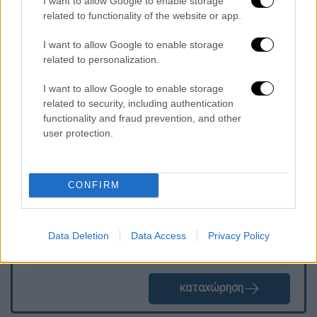
I want to allow Google to enable storage
Ελλάδα, ο οποίος έφτασε τα 7
related to functionality of the website or app.
δισεκατομμύρια δολάρια πέρυσι,
στα 10
δισεκατομμύρια δολάρια
», κατέληξε ο
I want to allow Google to enable storage
Ρετζέπ Ταγίπ Ερντογάν.
related to personalization.
I want to allow Google to enable storage
related to security, including authentication
functionality and fraud prevention, and other
Τα σχολιά σας δημοσιεύονται άμεσα με δική σας ευθύνη. Το
ΕΘΝΟΣ θα παρεμβαίνει και τα προσβλητικά σχόλια θα
user protection.
διαγράφονται
CONFIRM
Data Deletion
Data Access
Privacy Policy
καταχώρηση