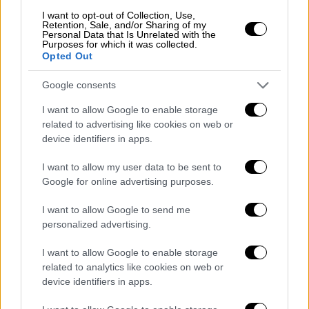
Μητσοτάκης: Οι συμφωνίες για
I want to opt-out of Collection, Use,
γεωτρήσεις εγγυώνται την ασφάλεια
Retention, Sale, and/or Sharing of my
Personal Data that Is Unrelated with the
απέναντι σε όσους αμφισβητούν τα
Purposes for which it was collected.
κυριαρχικά μας δικαιώματα
Opted Out
Google consents
I want to allow Google to enable storage
Παράλληλα, πρόσθεσε ότι: «Ενισχύσαμε τη
related to advertising like cookies on web or
device identifiers in apps.
νομική βάση των σχέσεών μας με τις
συμφωνίες που υπογράψαμε. Μετέφερα τις
I want to allow my user data to be sent to
προσδοκίες μας στον κ. Μητσοτάκη
σχετικά
Google for online advertising purposes.
με την τουρκική μειονότητα
της δυτικής
I want to allow Google to send me
Θράκης, για να επωφεληθούν πλήρως των
personalized advertising.
εκπαιδευτικών και θρησκευτικών
δικαιωμάτων».
I want to allow Google to enable storage
related to analytics like cookies on web or
«Επιδιώκουμε να αυξήσουμε τον διμερή όγκο
device identifiers in apps.
των εμπορικών μας συναλλαγών με την