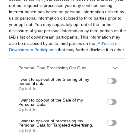
Φεβρουαρίου,
φιλοξενήσαμε τον
opt-out request is processed you may continue seeing
πρωθυπουργό της Ελλάδας
, κ. Μητσοτάκη,
interest-based ads based on personal information utilized by
στο προεδρικό μας Μέγαρο.
Κατά τη
us or personal information disclosed to third parties prior to
διάρκεια των συνομιλιών μας
, είχαμε την
your opt-out. You may separately opt-out of the further
disclosure of your personal information by third parties on the
ευκαιρία να αξιολογήσουμε τις σχέσεις μας
IAB’s list of downstream participants. This information may
μεταξύ των δύο χωρών, καθώς και τις
also be disclosed by us to third parties on the
IAB’s List of
θέσεις μας σχετικά με το Αιγαίο και τη
Downstream Participants
that may further disclose it to other
Μεσόγειο».
third parties.
Please note that this website/app uses one or more Google
Personal Data Processing Opt Outs
services and may gather and store information including but
ΔΙΑΒΑΣΤΕ ΕΠΙΣΗΣ
not limited to your visit or usage behaviour. You may click to
I want to opt-out of the Sharing of my
personal data.
grant or deny consent to Google and its third-party tags to
Πολιτική
|
18.02.2026 22:39
Opted In
use your data for below specified purposes in below Google
Μητσοτάκης: «Στόχος μου ενισχύσω
consent section.
I want to opt-out of the Sale of my
τη στρατηγική εταιρική σχέση
Personal Data.
Opted In
Ελλάδας-Ινδίας»
I want to opt-out of processing my
Personal Data for Targeted Advertising.
Πολιτική
|
22.02.2026 10:23
Opted In