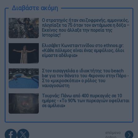
Διαβάστε ακόμη
O στρατηγός ήταν σχιζοφρενής, εμμονικός,
πλησίαζε τα 75 όταν τον αντάμωσε η δόξα –
Εκείνος που άλλαξε την πορεία της
Ιστορίας!
Ελισάβετ Κωνσταντινίδου στο ethnos.gr:
«Κάθε πόλεμος είναι ένας εμφύλιος, όλοι
είμαστε αδέλφια»
Στον εισαγγελέα ο ιδιοκτήτης του beach
bar για τον θάνατο του 4χρονου στην Πάρο -
Στο «μικροσκόπιο» ο ρόλος του
ναυαγοσώστη
Τουρνάς: Πάνω από 400 πυρκαγιές σε 10
ημέρες - «Το 90% των πυρκαγιών οφείλεται
σε αμέλεια»
επόμενο
άρθρο