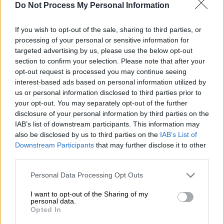
Το πατρινό καρναβάλι του 2026 έφτασε
Do Not Process My Personal Information
στο τέλος του: Καρέ-καρέ η τελετή
λήξης
If you wish to opt-out of the sale, sharing to third parties, or
processing of your personal or sensitive information for
Με μία εντυπωσιακή τελετή λήξης, που
targeted advertising by us, please use the below opt-out
πραγματοποιήθηκε στον μόλο της Αγίου
section to confirm your selection. Please note that after your
Νικολάου ολοκληρώθηκαν απόψε οι
opt-out request is processed you may continue seeing
εκδηλώσεις του πατρινού καρναβαλιού
interest-based ads based on personal information utilized by
us or personal information disclosed to third parties prior to
your opt-out. You may separately opt-out of the further
disclosure of your personal information by third parties on the
IAB’s list of downstream participants. This information may
also be disclosed by us to third parties on the
IAB’s List of
Downstream Participants
that may further disclose it to other
third parties.
Please note that this website/app uses one or more Google
Personal Data Processing Opt Outs
services and may gather and store information including but
not limited to your visit or usage behaviour. You may click to
I want to opt-out of the Sharing of my
personal data.
grant or deny consent to Google and its third-party tags to
Opted In
use your data for below specified purposes in below Google