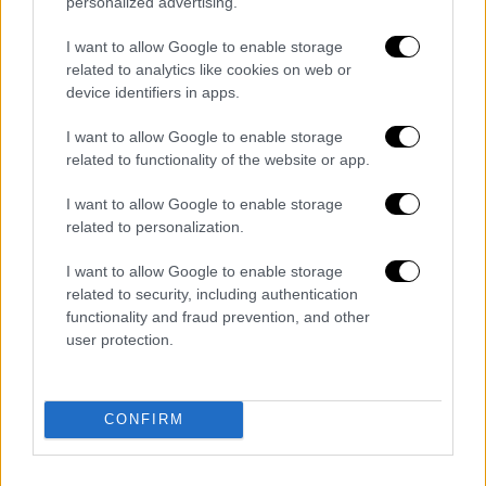
personalized advertising.
I want to allow Google to enable storage
related to analytics like cookies on web or
device identifiers in apps.
Ελλάδα
|
22.02.2026 22:23
I want to allow Google to enable storage
Κυψέλη: Βίντεο από την εισβολή του
related to functionality of the website or app.
64χρονου στο σπίτι των 25χρονων
I want to allow Google to enable storage
διδύμων - Ξυλοκόπησε τη μητέρα τους
related to personalization.
Παρά τις έρευνες, ο 64χρονος παραμένει
I want to allow Google to enable storage
μέχρι στιγμής άφαντος
related to security, including authentication
functionality and fraud prevention, and other
user protection.
CONFIRM