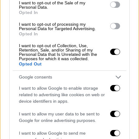
consent section.
I want to opt-out of the Sale of my
Personal Data.
Opted In
I want to opt-out of processing my
Αθλητισμός
|
22.02.2026 22:32
Personal Data for Targeted Advertising.
Opted In
Παρελθόν ο Μανόλο Χιμένεθ από τον
πάγκο του Άρη
I want to opt-out of Collection, Use,
Retention, Sale, and/or Sharing of my
Ο Ισπανός τεχνικός αποτελεί παρελθόν και
Personal Data that Is Unrelated with the
Purposes for which it was collected.
ο Άρης βρίσκεται σε αναζήτηση νέου κόουτς
Opted Out
Google consents
I want to allow Google to enable storage
related to advertising like cookies on web or
device identifiers in apps.
I want to allow my user data to be sent to
Google for online advertising purposes.
I want to allow Google to send me