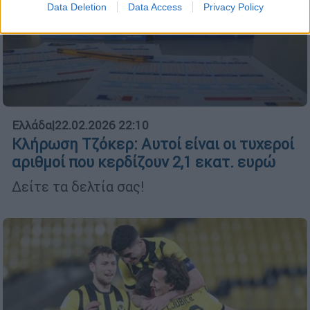
Data Deletion
Data Access
Privacy Policy
Ελλάδα
|
22.02.2026 22:10
Κλήρωση Τζόκερ: Αυτοί είναι οι τυχεροί
αριθμοί που κερδίζουν 2,1 εκατ. ευρώ
Δείτε τα δελτία σας!