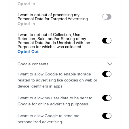
Opted In
ΔΙΑΒΑΣΤΕ ΕΠΙΣΗΣ
I want to opt-out of processing my
Personal Data for Targeted Advertising.
Κόσμος
|
02.09.2025 14:48
Opted In
Απίστευτη απάτη στην Τουρκία: Πώς
ένας ξενοδόχος ξάφρισε 30 εκατ.
I want to opt-out of Collection, Use,
Retention, Sale, and/or Sharing of my
δολάρια από τουρίστες
Personal Data that Is Unrelated with the
Purposes for which it was collected.
Opted Out
Κόσμος
|
02.09.2025 21:30
Google consents
Έκρηξη κατανάλωσης τσιγάρων το
2024 στην Τουρκία - «Καπνούς» θα
I want to allow Google to enable storage
related to advertising like cookies on web or
βγάζει ο Ερντογάν
device identifiers in apps.
I want to allow my user data to be sent to
Google for online advertising purposes.
Η αναβάθμιση της
συνεργασίας τους
I want to allow Google to send me
υποδηλώνει πρόθεση συγκρότησης ενός
personalized advertising.
περιφερειακού πόλου ισχύος, απαλλαγμένου