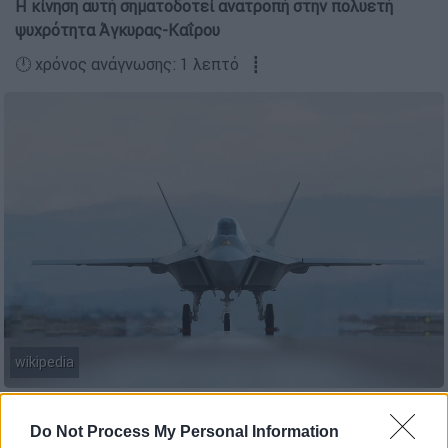
Η κίνηση αυτή σηματοδοτεί ανατροπή στην πολυετή
ψυχρότητα Άγκυρας-Καΐρου
🕛 χρόνος ανάγνωσης: 1 λεπτό ┋
wikipedia
Προσθέστε το ΕΘΝΟΣ στη Google
Do Not Process My Personal Information