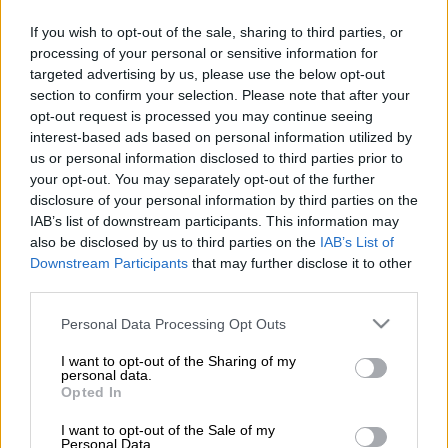
Η
Αίγυπτος
ετοιμάζεται να ενταχθεί στο
If you wish to opt-out of the sale, sharing to third parties, or
processing of your personal or sensitive information for
πρόγραμμα ανάπτυξης του μαχητικού
targeted advertising by us, please use the below opt-out
πέμπτης γενιάς KAAN
που υλοποιεί η
section to confirm your selection. Please note that after your
Τουρκία
. Το βήμα αυτό, σύμφωνα με
opt-out request is processed you may continue seeing
το
The Arab Weekly,
υπερβαίνει τη σφαίρα
interest-based ads based on personal information utilized by
us or personal information disclosed to third parties prior to
της στρατιωτικής συνεργασίας, αποκτώντας
your opt-out. You may separately opt-out of the further
στρατηγικό βάρος και διαμορφώνοντας νέο
disclosure of your personal information by third parties on the
άξονα ισχύος στην
Ανατολική Μεσόγειο
. Η
IAB’s list of downstream participants. This information may
συμφωνία, η οποία αναμένεται να
also be disclosed by us to third parties on the
IAB’s List of
Downstream Participants
that may further disclose it to other
επισημοποιηθεί με μνημόνιο έως το τέλος
third parties.
του έτους, περιλαμβάνει μεταφορά
τεχνογνωσίας, συνεκπαίδευση και ανταλλαγή
Please note that this website/app uses one or more Google
Personal Data Processing Opt Outs
services and may gather and store information including but
εμπειριών μεταξύ Άγκυρας και Καΐρου.
not limited to your visit or usage behaviour. You may click to
I want to opt-out of the Sharing of my
personal data.
grant or deny consent to Google and its third-party tags to
Η κίνηση αυτή σηματοδοτεί
ανατροπή στην
Opted In
use your data for below specified purposes in below Google
πολυετή ψυχρότητα
Άγκυρας-Καΐρου.
consent section.
I want to opt-out of the Sale of my
Personal Data.