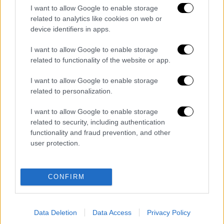
από τις εξαρτήσεις των δυτικών αμυντικών
I want to allow Google to enable storage
βιομηχανιών, σύμφωνα με την εθνικιστική
related to analytics like cookies on web or
device identifiers in apps.
εφημερίδα Αϊντινλίκ.
I want to allow Google to enable storage
Το ενδιαφέρον του Προέδρου
Αμπντέλ
related to functionality of the website or app.
Φατάχ ελ-Σίσι
, που εκδηλώθηκε κατά την
επίσκεψή του στην Άγκυρα, ακολουθήθηκε
I want to allow Google to enable storage
από διαδοχικές υψηλού επιπέδου επαφές,
related to personalization.
όπως η περιοδεία του αρχηγού ΓΕΕΘΑ
I want to allow Google to enable storage
Άχμεντ Χαλίφε σε τουρκικές αμυντικές
related to security, including authentication
βιομηχανίες.
functionality and fraud prevention, and other
user protection.
Διαβάστε ακόμη
Kadebostany στο ethnos.gr: «Κάποτε
CONFIRM
πίστευα ότι το να είσαι outsider ήταν
αδυναμία, τώρα το βλέπω ως δύναμη»
Data Deletion
Data Access
Privacy Policy
«Χωρίς σκηνές και κουβέρτες σε ακραίες
θερμοκρασίες»: Σε δραματικές συνθήκες