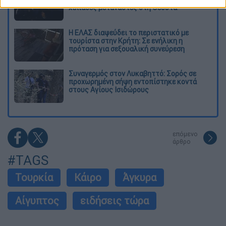
χιλιάδες μετανάστες στη Θέουτα
Η ΕΛΑΣ διαψεύδει το περιστατικό με
τουρίστα στην Κρήτη: Σε ενήλικη η
πρόταση για σεξουαλική συνεύρεση
Συναγερμός στον Λυκαβηττό: Σορός σε
προχωρημένη σήψη εντοπίστηκε κοντά
στους Αγίους Ισιδώρους
επόμενο
άρθρο
#TAGS
Τουρκία
Κάιρο
Άγκυρα
Αίγυπτος
ειδήσεις τώρα