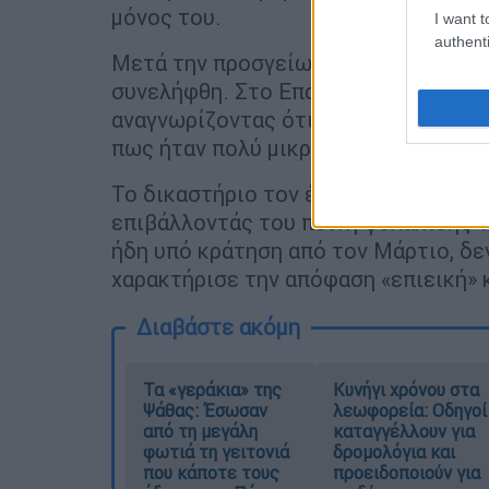
μόνος του.
I want t
authenti
Μετά την προσγείωση στο
αεροδρόμι
συνελήφθη. Στο Επαρχιακό Δικαστήρι
αναγνωρίζοντας ότι η ανήλικη δεν εί
πως ήταν πολύ μικρή, αν και δεν ήξερ
Το δικαστήριο τον έκρινε ένοχο για
β
επιβάλλοντάς του ποινή φυλάκισης 1
ήδη υπό κράτηση από τον Μάρτιο, δεν
χαρακτήρισε την απόφαση «επιεική» 
Διαβάστε ακόμη
Τα «γεράκια» της
Κυνήγι χρόνου στα
Ψάθας: Έσωσαν
λεωφορεία: Οδηγοί
από τη μεγάλη
καταγγέλλουν για
φωτιά τη γειτονιά
δρομολόγια και
που κάποτε τους
προειδοποιούν για