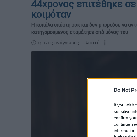
44χρονος επιτέθηκε σε
κοιμόταν
Η κοπέλα υπέστη σοκ και δεν μπορούσε να αντι
κατηγορούμενος σταμάτησε από μόνος του
🕛 χρόνος ανάγνωσης: 1 λεπτό ┋
Do Not Pr
If you wish 
sensitive in
confirm you
continue se
information 