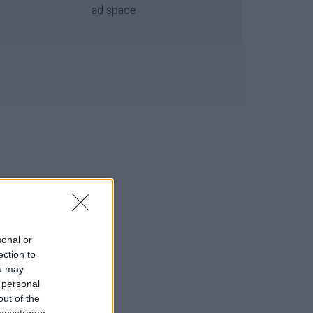
sonal or
ection to
ou may
 personal
out of the