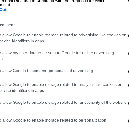
ersonal Data that Is Unrelated with the Purposes for which it
lected.
σύντομα αποκοιμήθηκε
. Τότε ο άνδρας
Out
άρος της, αγγίζοντάς την επανειλημμένα.
consents
o allow Google to enable storage related to advertising like cookies on
evice identifiers in apps.
ίται ο γιος της πριγκίπισσας της
o allow my user data to be sent to Google for online advertising
ή κάθειρξης 10 ετών
s.
to allow Google to send me personalized advertising.
ριψη αγωγής κασκαντέρ για σκηνή
o allow Google to enable storage related to analytics like cookies on
evice identifiers in apps.
o allow Google to enable storage related to functionality of the website
έλα υπέστη σοκ
και δεν μπορούσε να
o allow Google to enable storage related to personalization.
έχρι που ο κατηγορούμενος σταμάτησε από