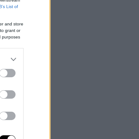
 downstream
B’s List of
er and store
to grant or
ed purposes