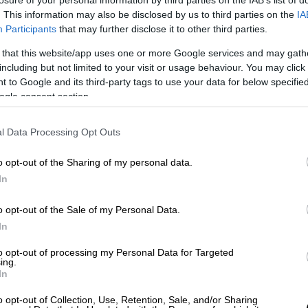
losure of your personal information by third parties on the IAB’s list of
. This information may also be disclosed by us to third parties on the
IA
Participants
that may further disclose it to other third parties.
 that this website/app uses one or more Google services and may gath
including but not limited to your visit or usage behaviour. You may click 
 to Google and its third-party tags to use your data for below specifi
ogle consent section.
l Data Processing Opt Outs
o opt-out of the Sharing of my personal data.
In
 το ΕΘΝΟΣ στη Google
o opt-out of the Sale of my Personal Data.
ηκε σε αεροπορική
πτήση
από το
Μουμπάι
In
κοπέλα
και δράστη έναν
44χρονο
to opt-out of processing my Personal Data for Targeted
ποίος καθόταν δίπλα της.
ing.
In
νο Μάρτιο, την ώρα που ο κατηγορούμενος
o opt-out of Collection, Use, Retention, Sale, and/or Sharing
ς στο Βέλγιο. Αρχικά αντάλλαξε μερικές