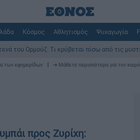
λάδα
Κόσμος
Αθλητισμός
Ψυχαγωγία
F
ου Ορμούζ: Τι κρύβεται πίσω από τις μυστικές δ
δα των εφημερίδων
|
➔ Μάθετε περισσότερα για τον καιρό
υμπάι προς Ζυρίχη: