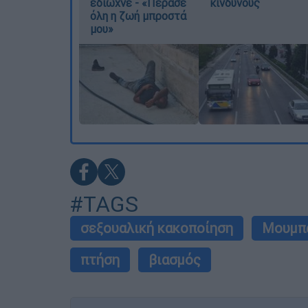
έδιωχνε - «Πέρασε
κινδύνους
όλη η ζωή μπροστά
μου»
#TAGS
σεξουαλική κακοποίηση
Μουμπ
πτήση
βιασμός