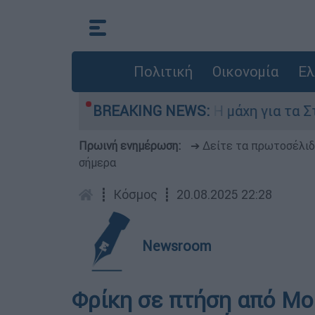
Πολιτική
Οικονομία
Ελ
μπτη 6 Αυγούστου
BREAKING NEWS:
Η μάχη για τα Στενά τ
Πρωινή ενημέρωση:
➔ Δείτε τα πρωτοσέλι
σήμερα
┋
Κόσμος
┋
20.08.2025 22:28
Newsroom
Φρίκη σε πτήση από Μο