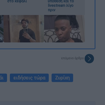
στο κεφάλι
υπόθεση και το
livestream λίγο
πριν
επόμενο άρθρο
άι
ειδήσεις τώρα
Ζυρίχη