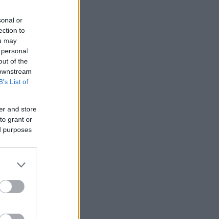
sonal or
ection to
ou may
 personal
out of the
 downstream
B’s List of
er and store
to grant or
ed purposes