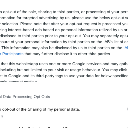
to opt-out of the sale, sharing to third parties, or processing of your per
formation for targeted advertising by us, please use the below opt-out s
r selection. Please note that after your opt-out request is processed y
eing interest-based ads based on personal information utilized by us or
disclosed to third parties prior to your opt-out. You may separately opt-
losure of your personal information by third parties on the IAB’s list of
. This information may also be disclosed by us to third parties on the
IA
Participants
that may further disclose it to other third parties.
 that this website/app uses one or more Google services and may gath
including but not limited to your visit or usage behaviour. You may click 
 το ΕΘΝΟΣ στη Google
 to Google and its third-party tags to use your data for below specifi
ogle consent section.
 έχει καταθέσει σε βάρος του η κασκαντέρ
ς νομικής του ομάδας ο
Κέβιν Κόστνερ
l Data Processing Opt Outs
ταγγελίες για απρογραμμάτιστη σκηνή
orizon: An American Saga - Chapter 2».
o opt-out of the Sharing of my personal data.
In