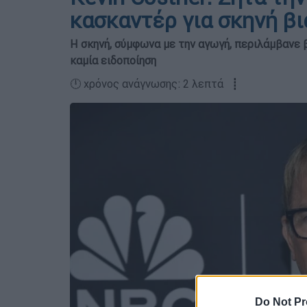
κασκαντέρ για σκηνή βι
Η σκηνή, σύμφωνα με την αγωγή, περιλάμβανε β
καμία ειδοποίηση
🕛 χρόνος ανάγνωσης: 2 λεπτά ┋
Do Not Pr