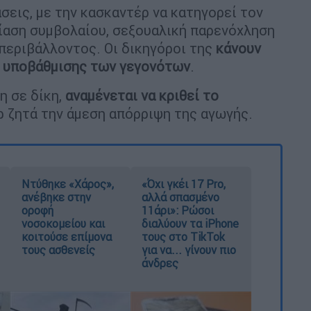
σεις, με την κασκαντέρ να κατηγορεί τον
ίαση συμβολαίου, σεξουαλική παρενόχληση
 περιβάλλοντος. Οι δικηγόροι της
κάνουν
ι υποβάθμισης των γεγονότων
.
η σε δίκη,
αναμένεται να κριθεί το
ρ ζητά την άμεση απόρριψη της αγωγής.
Ντύθηκε «Χάρος»,
«Όχι γκέι 17 Pro,
ανέβηκε στην
αλλά σπασμένο
οροφή
11άρι»: Ρώσοι
νοσοκομείου και
διαλύουν τα iPhone
κοιτούσε επίμονα
τους στο TikTok
τους ασθενείς
για να... γίνουν πιο
άνδρες