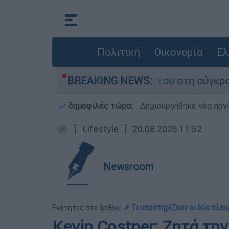
Πολιτική
Οικονομία
Ελ
 Δαμίγο που έχασε τη ζωή του στη σύγκρουση ε
BREAKING NEWS:
δημοφιλές τώρα:
Δημιουργήθηκε νέα αργ
┋
Lifestyle
┋
20.08.2025 11:52
Newsroom
Ενότητες στο άρθρο:
📌 Τι υποστηρίζουν οι δύο πλευ
Kevin Costner: Zητά τ