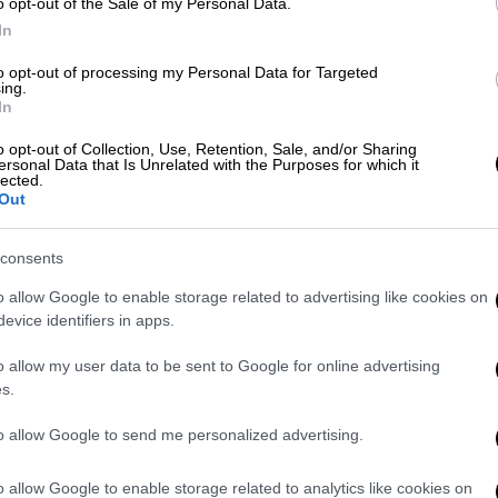
o opt-out of the Sale of my Personal Data.
In
τη Μύκονο με τη συμμετοχή μοντέλου
to opt-out of processing my Personal Data for Targeted
ing.
In
o opt-out of Collection, Use, Retention, Sale, and/or Sharing
ersonal Data that Is Unrelated with the Purposes for which it
lected.
Out
υρές
consents
 του 2023,
ενώ εκτελούσε χρέη stand-in για
να συμμετάσχει σε σκηνή βιασμού η οποία
o allow Google to enable storage related to advertising like cookies on
ωρίς πρόβα και χωρίς την παρουσία
evice identifiers in apps.
λέπεται από τους κανονισμούς του
o allow my user data to be sent to Google for online advertising
ωνα με την αγωγή, περιλάμβανε βίαιες
s.
, χωρίς καμία ειδοποίηση.
to allow Google to send me personalized advertising.
ρρίπτει πλήρως τις καταγγελίες,
κατασκευασμένες
. Ο ίδιος, σε ένορκη
o allow Google to enable storage related to analytics like cookies on