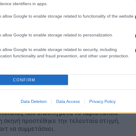
ιλαμβανόταν στο σενάριο και είχε
evice identifiers in apps.
ΛαΜπέλα. Όπως υποστηρίζει, δεν υπήρξε
o allow Google to enable storage related to functionality of the website
σομοίωση σεξουαλικής πράξης.
ιστα μήνυμα ευγνωμοσύνης
που απέστειλε η
o allow Google to enable storage related to personalization.
ην ολοκλήρωση των γυρισμάτων,
α τη συμμετοχή της.
o allow Google to enable storage related to security, including
cation functionality and fraud prevention, and other user protection.
wsuit Over Alleged 'Horizon' Rape Scene
tter.com/c4Nt70B4sk
CONFIRM
στους ισχυρισμούς της,
παρουσιάζοντας ως
Data Deletion
Data Access
Privacy Policy
ον συντονιστή οικειότητας και
υνέπειες που υπέστη μετά το περιστατικό
.
η σκηνή προστέθηκε την τελευταία στιγμή,
αντ να συμμετάσχει.