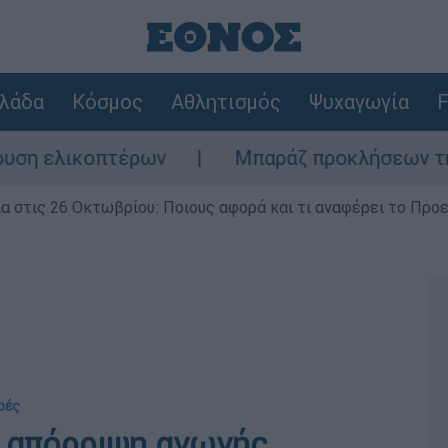
λάδα
Κόσμος
Αθλητισμός
Ψυχαγωγία
F
λικοπτέρων
Μπαράζ προκλήσεων της Άγκυρα
ία στις 26 Οκτωβρίου: Ποιους αφορά και τι αναφέρει το Προ
ρές
ην απόρριψη αγωγής