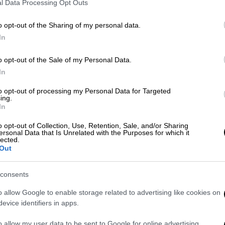
ποιήθηκε από τις υπηρεσίες του στον
l Data Processing Opt Outs
 Τραμπ έκρινε πως είναι «αναγκαίο και
o opt-out of the Sharing of my personal data.
α στον εμπορικό πόλεμο ως τη 10η
In
άστημα των δασμών «βάσης» 10% στα
ν ταυτόχρονα, το επίσημο κινεζικό
o opt-out of the Sale of my Personal Data.
διδε κοινή ανακοίνωση προερχόμενη από
In
εις
στη Στοκχόλμη και ότι την ότι το
to opt-out of processing my Personal Data for Targeted
χειρία.
ing.
In
που είχε εξαγγείλει στην
αύξηση των
o opt-out of Collection, Use, Retention, Sale, and/or Sharing
γούστου
, διατηρώντας επίσης, όπως και η
ersonal Data that Is Unrelated with the Purposes for which it
lected.
ασμούς 10% στα αμερικανικά εισαγόμενα
Out
consents
ηρή σύγκρουση για το εμπόριο,
ρευτικών τελωνειακών δασμών, τριψήφιων,
o allow Google to enable storage related to advertising like cookies on
ν συμφωνία ανακωχής διάρκειας 90 ημερών
evice identifiers in apps.
υμφωνία εκείνη όριζε
στο 30% τους
o allow my user data to be sent to Google for online advertising