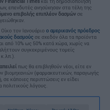
 Financial Times
και τη δημοσιοποίηση
ων, επενδυτές ανησύχησαν στα τέλη της
μενο επιβολής επιπλέον δασμών
σε
ογειώθηκαν.
Οίκο τον Ιανουάριο
ο αμερικανός πρόεδρος
ακούς δασμούς
σε σχεδόν όλα τα προϊόντα
αι από 10% ως 50% κατά χώρα, χωρίς να
πλήττουν συγκεκριμένους τομείς
κ.λπ.).
απειλεί
πως θα επιβληθούν νέοι, είτε εν
ών βιομηχανιών (φαρμακευτικών, παραγωγής
, σε κάποιες περιπτώσεις εν είδει
α πολιτικούς λόγους.