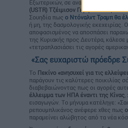
Εξωτερικών, σε ανακοίνωσή του. Ο
αμ
(USTR) Τζέιμισον Γκριρ
είχε δηλώσει
Σουηδία πως
ο Ντόναλντ Τραμπ θα έλ
ή μη, της δασμολογικής εκεχειρίας. 
αποφασισμένος να αποσπάσει παραχω
της Κυριακής προς Δευτέρα, κάλεσε μ
«τετραπλασιάσει τις αγορές αμερικαν
«Σας ευχαριστώ πρόεδρε Σ
Το
Πεκίνο «ανησυχεί για τις ελλείψει
παράγουν τις καλύτερες ποικιλίας σό
διαβεβαιώνοντας πως οι αγορές αυτ
έλλειμμα των ΗΠΑ έναντι της Κίνας
,
εισαγωγών. Το μήνυμα κατέληγε: «Σα
ρεπουμπλικάνος ανέφερε χθες πως
ο
παραμείνει αλώβητος από τα νέα κόσ