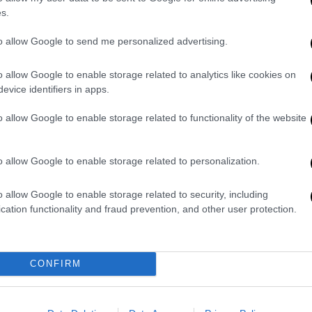
ούς
στα κινεζικά προϊόντα και στο 10% τους
s.
θησαν
κι άλλοι κύκλοι διαπραγματεύσεων
δυο χωρών, στο Λονδίνο και στη
to allow Google to send me personalized advertising.
ιμάκωση, για να παραμείνει η ανακωχή στις
o allow Google to enable storage related to analytics like cookies on
evice identifiers in apps.
ραμπ δήλωνε στον Λευκό Οίκο πως οι
o allow Google to enable storage related to functionality of the website
για το εμπόριο πάνε
«μάλλον καλά».
«Η
ο
Σι (Τζινπίνγκ)
κι εμένα είναι πολύ καλή»,
στον Τύπο. Το
Πεκίνο
από την πλευρά του
o allow Google to enable storage related to personalization.
ει πως επιθυμεί «θετική» έκβαση
των
o allow Google to enable storage related to security, including
ην Ουάσιγκτον.
cation functionality and fraud prevention, and other user protection.
τούν
με την Κίνα για να εφαρμοστεί η
υχθεί κατά τη διάρκεια της τηλεφωνικής
υο αρχηγών κρατών (...) και θα προσπαθήσουν
CONFIRM
ατα στη βάση της ισότητας, του σεβασμού
ε ο Λιν Τζιαν, εκπρόσωπος του υπουργείου