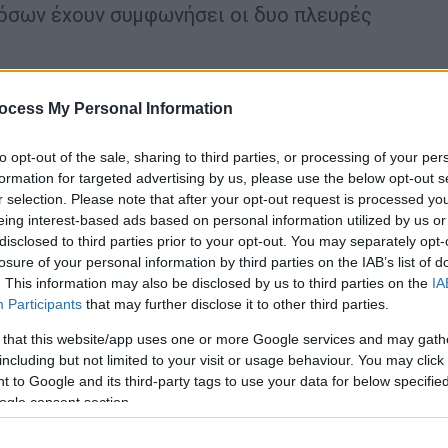
α όσων έχουν συμφωνήσει οι δυο πλευρές
ocess My Personal Information
to opt-out of the sale, sharing to third parties, or processing of your per
 επετεύχθη η ιστορική εμπορική
formation for targeted advertising by us, please use the below opt-out s
ι ενεργειακές δεσμεύσεις
r selection. Please note that after your opt-out request is processed y
eing interest-based ads based on personal information utilized by us or
disclosed to third parties prior to your opt-out. You may separately opt-
losure of your personal information by third parties on the IAB’s list of
600 δισ. επενδύσεις στις ΗΠΑ τώρα,
. This information may also be disclosed by us to third parties on the
IA
Participants
that may further disclose it to other third parties.
 that this website/app uses one or more Google services and may gath
including but not limited to your visit or usage behaviour. You may click 
 to Google and its third-party tags to use your data for below specifi
κά μέτρα (...) για
να καθησυχαστούν
ogle consent section.
ικονομική και εθνική ασφάλειά
(τους)»,