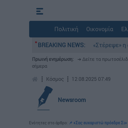
Πολιτική
Οικονομία
Ελ
τέμια στο Αιγαίο
BREAKING NEWS:
«Στέρεψε» η αγορά από 
Πρωινή ενημέρωση:
➔ Δείτε τα πρωτοσέλι
σήμερα
┋
Κόσμος
┋
12.08.2025 07:49
Newsroom
Ενότητες στο άρθρο:
📌 «Σας ευχαριστώ πρόεδρε Σι»