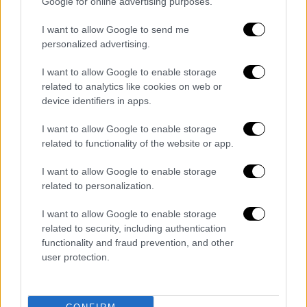
Google for online advertising purposes.
I want to allow Google to send me
personalized advertising.
I want to allow Google to enable storage
related to analytics like cookies on web or
device identifiers in apps.
I want to allow Google to enable storage
related to functionality of the website or app.
I want to allow Google to enable storage
related to personalization.
Ελλάδα
|
05.08.2025 22:49
I want to allow Google to enable storage
related to security, including authentication
«Φοβηθήκαμε πως θα ανατραπεί»:
functionality and fraud prevention, and other
Eπιβάτιδα του φέρι μποτ στην Εύβοια
user protection.
περιγράφει στο ethnos.gr τις
συγκλονιστικές στιγμές που βίωσε