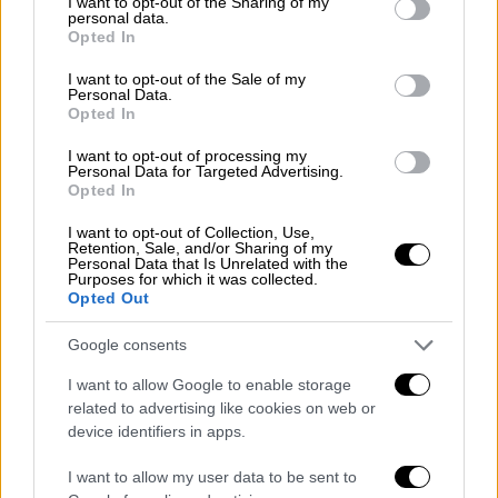
not limited to your visit or usage behaviour. You may click to
I want to opt-out of the Sharing of my
personal data.
grant or deny consent to Google and its third-party tags to
Opted In
use your data for below specified purposes in below Google
consent section.
I want to opt-out of the Sale of my
Personal Data.
Opted In
I want to opt-out of processing my
Personal Data for Targeted Advertising.
Opted In
Κόσμος
|
05.08.2025 22:58
I want to opt-out of Collection, Use,
Retention, Sale, and/or Sharing of my
Γυναίκα στο Λος Άντζελες έλαβε
Personal Data that Is Unrelated with the
Purposes for which it was collected.
λογαριασμό στάθμευσης 8.000 δολαρίων
Opted Out
για… 45 λεπτά στο νοσοκομείο
Google consents
Όπως κατήγγειλε η ίδια, ένας υπάλληλος
στάθμευσης την κατηγόρησε πως είχε
I want to allow Google to enable storage
αφήσει το όχημά της στο γκαράζ για
related to advertising like cookies on web or
device identifiers in apps.
εβδομάδες
I want to allow my user data to be sent to