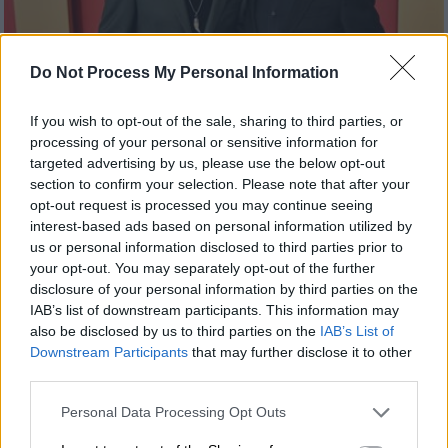
Do Not Process My Personal Information
Σινεμά
|
05.08.2025 23:00
If you wish to opt-out of the sale, sharing to third parties, or
processing of your personal or sensitive information for
Μάικλ και Κάμερον Ντάγκλας ενώνουν
targeted advertising by us, please use the below opt-out
τις δυνάμεις τους για μία τρυφερή
section to confirm your selection. Please note that after your
ιστορία στο «Looking Through Water»
opt-out request is processed you may continue seeing
interest-based ads based on personal information utilized by
Πατέρας και γιος συμπρωταγωνιστούν σε
us or personal information disclosed to third parties prior to
μία ταινία που μιλάει για τη σύνθετη σχέση
your opt-out. You may separately opt-out of the further
πατέρα και γιου
disclosure of your personal information by third parties on the
IAB’s list of downstream participants. This information may
also be disclosed by us to third parties on the
IAB’s List of
Downstream Participants
that may further disclose it to other
third parties.
Please note that this website/app uses one or more Google
Personal Data Processing Opt Outs
services and may gather and store information including but