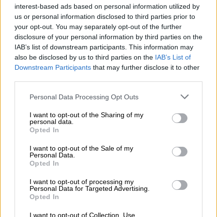
αναφέρονται
τα Ηνωμένα Αραβικά Εμιράτα
interest-based ads based on personal information utilized by
us or personal information disclosed to third parties prior to
και η Αίγυπτος
, ενώ τα υπόλοιπα δύο δεν
your opt-out. You may separately opt-out of the further
κατονομάζονται.
disclosure of your personal information by third parties on the
IAB’s list of downstream participants. This information may
Η
Χαμάς
θα
εξοριστεί
, και όλοι οι
όμηροι
θα
also be disclosed by us to third parties on the
IAB’s List of
Downstream Participants
that may further disclose it to other
απελευθερωθούν, σύμφωνα με τις ίδιες
third parties.
πηγές. Το σχέδιο, ωστόσο, βρίθει
Please note that this website/app uses one or more Google
αβεβαιοτήτων, καθώς:
Personal Data Processing Opt Outs
services and may gather and store information including but
not limited to your visit or usage behaviour. You may click to
I want to opt-out of the Sharing of my
Η
Χαμάς δεν φαίνεται διατεθειμένη να
personal data.
grant or deny consent to Google and its third-party tags to
εγκαταλείψει τη Γάζα
Opted In
use your data for below specified purposes in below Google
Αραβικά κράτη έχουν στο παρελθόν
consent section.
I want to opt-out of the Sale of my
αρνηθεί να εμπλακούν απευθείας
στη
Personal Data.
Opted In
διοίκηση της περιοχής
Οι
τεχνικές λεπτομέρειες εφαρμογής
I want to opt-out of processing my
Personal Data for Targeted Advertising.
παραμένουν
αδιευκρίνιστες
Opted In
Η μυστική επικοινωνία και οι
I want to opt-out of Collection, Use,