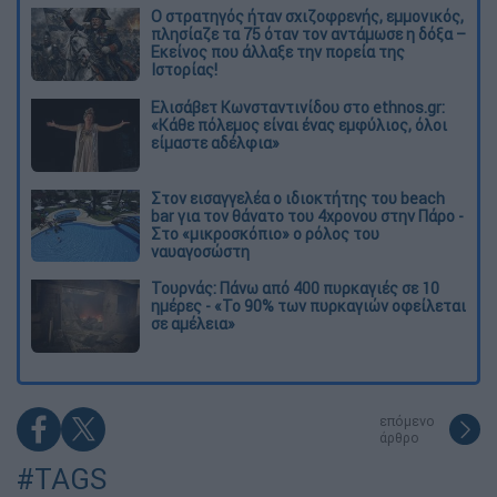
O στρατηγός ήταν σχιζοφρενής, εμμονικός,
πλησίαζε τα 75 όταν τον αντάμωσε η δόξα –
Εκείνος που άλλαξε την πορεία της
Ιστορίας!
Ελισάβετ Κωνσταντινίδου στο ethnos.gr:
«Κάθε πόλεμος είναι ένας εμφύλιος, όλοι
είμαστε αδέλφια»
Στον εισαγγελέα ο ιδιοκτήτης του beach
bar για τον θάνατο του 4χρονου στην Πάρο -
Στο «μικροσκόπιο» ο ρόλος του
ναυαγοσώστη
Τουρνάς: Πάνω από 400 πυρκαγιές σε 10
ημέρες - «Το 90% των πυρκαγιών οφείλεται
σε αμέλεια»
επόμενο
άρθρο
#TAGS