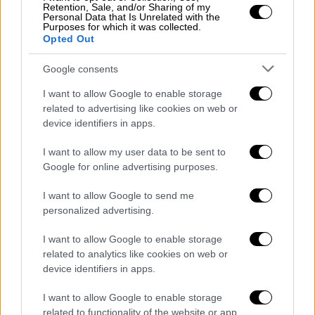
Retention, Sale, and/or Sharing of my
συμμετέχοντες
Personal Data that Is Unrelated with the
Purposes for which it was collected.
Opted Out
Η συμφωνία συζητήθηκε κατά τη διάρκεια
τηλεφωνικής επικοινωνίας
που έγινε μία
Google consents
ημέρα μετά το
αμερικανικό πλήγμα στο Ιράν
.
I want to allow Google to enable storage
Σύμφωνα με τις πληροφορίες, στη συνομιλία
related to advertising like cookies on web or
συμμετείχαν επίσης ο
Αμερικανός υπουργός
device identifiers in apps.
Εξωτερικών Μάρκο Ρούμπιο
και ο
Ισραηλινός υπουργός Στρατηγικών Σχέσεων
I want to allow my user data to be sent to
Google for online advertising purposes.
Ρον Ντερμέρ
.
I want to allow Google to send me
Η συγκυρία της συνεννόησης
μόλις λίγες
personalized advertising.
ημέρες μετά τη στρατιωτική κλιμάκωση
μεταξύ ΗΠΑ και Ιράν προσδίδει στη
I want to allow Google to enable storage
related to analytics like cookies on web or
συμφωνία χαρακτήρα
στρατηγικής
device identifiers in apps.
αποσυμπίεσης
της περιοχής.
I want to allow Google to enable storage
Ανταλλάγματα και διεθνείς κινήσεις
related to functionality of the website or app.