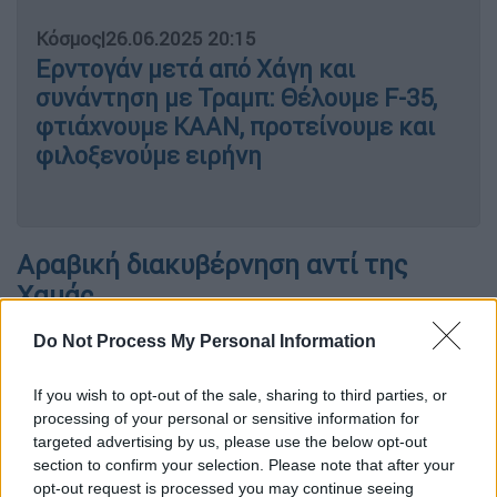
Κόσμος
|
26.06.2025 20:15
Ερντογάν μετά από Χάγη και
συνάντηση με Τραμπ: Θέλουμε F-35,
φτιάχνουμε KAAN, προτείνουμε και
φιλοξενούμε ειρήνη
Αραβική διακυβέρνηση αντί της
Χαμάς
Βάσει της συμφωνίας, η οποία συζητήθηκε
Do Not Process My Personal Information
σε
τηλεφωνική επικοινωνία
μεταξύ του
If you wish to opt-out of the sale, sharing to third parties, or
Τραμπ και του Νετανιάχου, τη διοίκηση της
processing of your personal or sensitive information for
Γάζας
δεν θα αναλάβει η παλαιστινιακή
targeted advertising by us, please use the below opt-out
οργάνωση
Χαμάς
, αλλά ένας συνασπισμός
section to confirm your selection. Please note that after your
τεσσάρων αραβικών κρατών
. Ανάμεσά τους
opt-out request is processed you may continue seeing