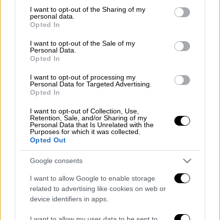
Πραγματοποιήθηκε την Πέμπτη (26/6), η
not limited to your visit or usage behaviour. You may click to
I want to opt-out of the Sharing of my
κλήρωση Τζόκερ
με αριθμό 2928 που
personal data.
grant or deny consent to Google and its third-party tags to
Opted In
μοιράζει στην πρώτη κατηγορία
7.470.928,12
use your data for below specified purposes in below Google
consent section.
εκατ. ευρώ.
I want to opt-out of the Sale of my
Personal Data.
Opted In
Οι τυχεροί αριθμοί στη σημερινή κλήρωση
είναι οι εξής:
3, 17, 19, 26, 42 και Τζόκερ ο
I want to opt-out of processing my
Personal Data for Targeted Advertising.
αριθμός 10.
Opted In
Διαβάστε ακόμη
I want to opt-out of Collection, Use,
Retention, Sale, and/or Sharing of my
Personal Data that Is Unrelated with the
Συνελήφθησαν δύο μέλη μαφίας στο
Purposes for which it was collected.
Παλαιό Φάληρο - Οι εκβιασμοί, οι
Opted Out
ξυλοδαρμοί και τα προσωνύμια «πίτμπουλ»
και «μπουλντόγκ»
Google consents
Βίντεο-σοκ από το μακελειό σε σχολείο
στην Ταϊλάνδη: Η στιγμή που ο 14χρονος
I want to allow Google to enable storage
ανοίγει πυρ - Στους 9 ανέβηκαν οι νεκροί
related to advertising like cookies on web or
device identifiers in apps.
Νέα αποχώρηση από το κόμμα Καρυστιανού:
Καταγγελίες Μπρουτζάκη για «αυθαιρεσία,
I want to allow my user data to be sent to