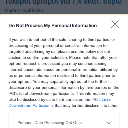
τυχεροί αριθμοί για 7,4 εκατ. ευρώ
Μήπως κερδίσατε;
Do Not Process My Personal Information
If you wish to opt-out of the sale, sharing to third parties, or
processing of your personal or sensitive information for
targeted advertising by us, please use the below opt-out
section to confirm your selection. Please note that after your
opt-out request is processed you may continue seeing
interest-based ads based on personal information utilized by
us or personal information disclosed to third parties prior to
your opt-out. You may separately opt-out of the further
disclosure of your personal information by third parties on the
IAB’s list of downstream participants. This information may
(EUROKINISSI)
also be disclosed by us to third parties on the
IAB’s List of
Downstream Participants
that may further disclose it to other
third parties.
Προσθέστε το ΕΘΝΟΣ στη Google
Please note that this website/app uses one or more Google
Personal Data Processing Opt Outs
services and may gather and store information including but