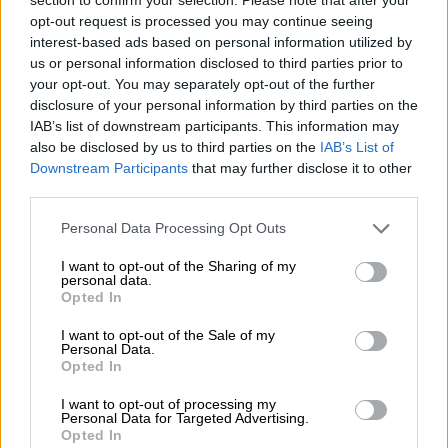
κή Εισαγγελία, οι εξουσίες διερεύνησης και
opt-out request is processed you may continue seeing
interest-based ads based on personal information utilized by
δίωξης των ποινικών αδικημάτων που
us or personal information disclosed to third parties prior to
εμπίπτουν στην αρμοδιότητα της Ευρωπαι?
your opt-out. You may separately opt-out of the further
κής Εισαγγελίας
ασκούνται από την ίδια την
disclosure of your personal information by third parties on the
Εισαγγελία και από τους εντεταλμένους
IAB’s list of downstream participants. This information may
also be disclosed by us to third parties on the
IAB’s List of
εισαγγελείς της
. Κατά συνέπεια, θεωρούμε
Downstream Participants
that may further disclose it to other
ότι κάθε διάταξη εθνικού δικαίου που
third parties.
επιτρέπει στις εθνικές αρχές, εισαγγελικές
Please note that this website/app uses one or more Google
ή δικαστικές, όπως στην περίπτωση του
Personal Data Processing Opt Outs
services and may gather and store information including but
ανακριτή, να παρεμβαίνουν στην άσκηση των
not limited to your visit or usage behaviour. You may click to
I want to opt-out of the Sharing of my
εν λόγω αρμοδιοτήτων παραβαίνει τον
personal data.
grant or deny consent to Google and its third-party tags to
Opted In
κανονισμό για την Ευρωπαι?κή Εισαγγελία.
use your data for below specified purposes in below Google
consent section.
Ανεξάρτητα από τον ρόλο των ανακριτών
I want to opt-out of the Sale of my
Personal Data.
στις εθνικές διαδικασίες, η ελληνική
Opted In
νομοθεσία θα πρέπει να προβλέπει ρητά
I want to opt-out of processing my
εξαίρεση από τον εν λόγω ρόλο όταν η
Personal Data for Targeted Advertising.
έρευνα διεξάγεται από την Ευρωπαι?κή
Opted In