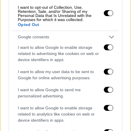
Εισαγγελία. Τέτοια ειδικά καθεστώτα έχουν
I want to opt-out of Collection, Use,
θεσπιστεί από άλλα κράτη-μέλη που
Retention, Sale, and/or Sharing of my
Personal Data that Is Unrelated with the
διαθέτουν παρόμοιες δικαστικές αρχές,
Purposes for which it was collected.
Opted Out
όπως ο ανακριτής, μεταξύ των οποίων η
Ισπανία και η Γαλλία. Αυτό, φυσικά, δεν θίγει
Google consents
την αρμοδιότητα των δικαστών ή των
I want to allow Google to enable storage
δικαστηρίων να ελέγχουν τη νομιμότητα των
related to advertising like cookies on web or
ερευνητικών μέτρων που λαμβάνει η
device identifiers in apps.
Ευρωπαι?κή Εισαγγελία ή να λαμβάνουν,
I want to allow my user data to be sent to
κατόπιν αιτήματος της Ευρωπαι?κής
Google for online advertising purposes.
Εισαγγελίας, μέτρα περιορισμού της
προσωπικής ελευθερίας».
I want to allow Google to send me
personalized advertising.
Η επιστολή της 19ης Μαΐου
I want to allow Google to enable storage
Στην επιστολή που
απέστειλε χθες η κ.
related to analytics like cookies on web or
Κοβέσι
, εκφράζει την έντονη δυσαρέσκειά
device identifiers in apps.
της και ανησυχία της για τη διάταξη που