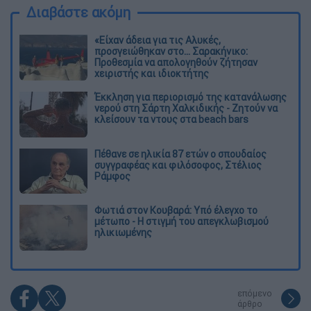
προσγειώθηκαν στο... Σαρακήνικο:
Προθεσμία να απολογηθούν ζήτησαν
χειριστής και ιδιοκτήτης
Έκκληση για περιορισμό της κατανάλωσης
νερού στη Σάρτη Χαλκιδικής - Ζητούν να
κλείσουν τα ντους στα beach bars
Πέθανε σε ηλικία 87 ετών ο σπουδαίος
συγγραφέας και φιλόσοφος, Στέλιος
Ράμφος
Φωτιά στον Κουβαρά: Υπό έλεγχο το
μέτωπο - Η στιγμή του απεγκλωβισμού
ηλικιωμένης
επόμενο
άρθρο
#TAGS