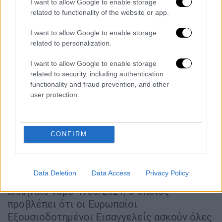
I want to allow Google to enable storage
κατατέθηκε τη Δευτέρα το βράδυ και
related to functionality of the website or app.
ψηφίστηκε την Τρίτη (και όριζε ότι η κύρια
έρευνα θα διεξάγεται από ειδικό ανακριτή
I want to allow Google to enable storage
related to personalization.
του Εφετείου εντός τεσσάρων μηνών, κατά
παρέκκλιση από οποιαδήποτε άλλη γενική ή
I want to allow Google to enable storage
ειδική διάταξη.
related to security, including authentication
functionality and fraud prevention, and other
«Η προτεινόμενη διάταξη είναι
σαφώς
user protection.
ασυμβίβαστη με τον κανονισμό για την EPPO
,
δεδομένου ότι δεν εξαιρεί από την
εφαρμογή του τις υποθέσεις που εμπίπτουν
CONFIRM
στην αρμοδιότητά της. Κατά την άποψή μας,
η διάταξη είναι επίσης ασυμβίβαστη με τον
ελληνικό νόμο 4786/2021, ο οποίος
Data Deletion
Data Access
Privacy Policy
προβλέπει ότι οι Ευρωπαίοι
Εξουσιοδοτημένοι Εισαγγελείς ασκούν όλες
τις ανακριτικές εξουσίες ενός ανακριτή, με