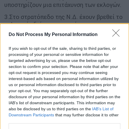
υποστηρίζουν μια επιτάχυνση των εκλογών.
3.Στο στρατόπεδο της Ν.Δ. έχουν βρεθεί το
τελευταίο διάστημα αντιμέτωποι με
δύσκολα θέματα και η πίεση της
Do Not Process My Personal Information
αντιπολίτευσης εντείνεται (για τις
υποκλοπές, τις παρακολουθήσεις κ.α.).
If you wish to opt-out of the sale, sharing to third parties, or
Μάλιστα τα σενάρια για νέες δικογραφίες
processing of your personal or sensitive information for
για τον
ΟΠΕΚΕΠΕ
έχουν αναζωπυρωθεί και
targeted advertising by us, please use the below opt-out
section to confirm your selection. Please note that after your
μένει να φανεί ποιες θα είναι οι εξελίξεις το
opt-out request is processed you may continue seeing
επόμενο διάστημα. Μέσα σε αυτό το τοπίο
interest-based ads based on personal information utilized by
δεν είναι λίγοι οι «γαλάζιοι» που λένε πως
us or personal information disclosed to third parties prior to
αν υπάρξει ανοιχτός ορίζοντας το
your opt-out. You may separately opt-out of the further
disclosure of your personal information by third parties on the
φθινόπωρο η κυβέρνηση θα μπορούσε να
IAB’s list of downstream participants. This information may
πάει σε κάλπες και να μην αφήσει χώρο στην
also be disclosed by us to third parties on the
IAB’s List of
αντιπολίτευση να εντείνει την πίεση.
Downstream Participants
that may further disclose it to other
third parties.
4.
Η επίσπευση των εκλογών
δεν θα αφήσει