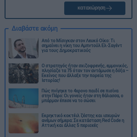
καταχώρηση
Διαβάστε ακόμη
Από το Μίσιγκαν στον Λευκό Οίκο: Τι
σημαίνει η νίκη του Αμπντούλ Ελ-Σαγέντ
για τους Δημοκρατικούς
O στρατηγός ήταν σχιζοφρενής, εμμονικός,
πλησίαζε τα 75 όταν τον αντάμωσε η δόξα –
Εκείνος που άλλαξε την πορεία της
Ιστορίας!
Πώς πνίγηκε το 4χρονο παιδί σε πισίνα
στην Πάρο: Οι γονείς ήταν στη θάλασσα, ο
μπάρμαν έπεσε να το σώσει
Εκρηκτικό κοκτέιλ ζέστης και ισχυρών
ανέμων σήμερα: Σε κατάσταση Red Code η
Αττική και άλλες 5 περιοχές