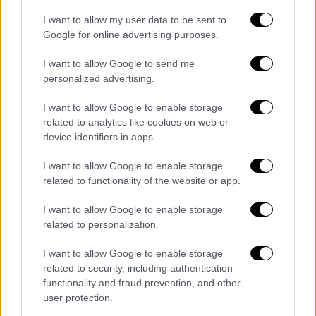
2023
…. Υπάρχουν παλιοί φίλοι που έχουν
I want to allow my user data to be sent to
απομακρυνθεί. Να συζητήσουμε με τους
Google for online advertising purposes.
σκεπτικιστές. Να προσεγγίσουμε και αυτούς
I want to allow Google to send me
που δηλώνουν δυσαρεστημένοι».
personalized advertising.
Να σημειωθεί εδώ πως μία αναφορά που
I want to allow Google to enable storage
έκανε ο πρωθυπουργός μετά την
related to analytics like cookies on web or
ολοκλήρωση της συνεδρίασης της
device identifiers in apps.
Κοινοβουλευτικής Ομάδας της Νέας
I want to allow Google to enable storage
Δημοκρατίας
φαίνεται πως αποτέλεσε
related to functionality of the website or app.
αφορμή για να επανέλθει η συζήτηση για
πρόωρες κάλπες. Σύμφωνα με πληροφορίες
I want to allow Google to enable storage
ο
Κυριάκος Μητσοτάκης,
απαντώντας σε
related to personalization.
ερώτηση «
γαλάζιου
»
βουλευτή
για το πότε
I want to allow Google to enable storage
θα γίνουν εκλογές, είπε αστειευόμενος πως
related to security, including authentication
το μόνο σίγουρο είναι πως θα γίνουν μετά τη
functionality and fraud prevention, and other
ΔΕΘ. Βέβαια την επόμενη μέρα ο
user protection.