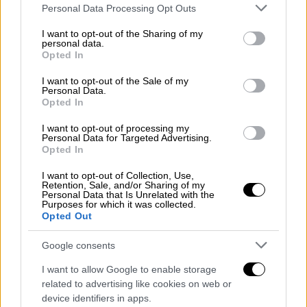
Please note that this website/app uses one or more Google
Personal Data Processing Opt Outs
αρκετό χρόνο στα κυοφορούμενα κόμματα να
services and may gather and store information including but
οργανωθούν. Πάντως τα σενάρια για
not limited to your visit or usage behaviour. You may click to
I want to opt-out of the Sharing of my
personal data.
πρόωρες κάλπες φαίνεται πως επιταχύνουν
grant or deny consent to Google and its third-party tags to
Opted In
τις εξελίξεις και φέρνουν πιο κοντά τις
use your data for below specified purposes in below Google
consent section.
ανακοινώσεις για τα νέα κόμματα.
I want to opt-out of the Sale of my
Personal Data.
Opted In
Πώς... αναζωπυρώθηκε η συζήτηση
I want to opt-out of processing my
Personal Data for Targeted Advertising.
Να ανεβάσουν ταχύτητα οι κομματικές
Opted In
μηχανές θέλουν στη
Νέα Δημοκρατία
στο
δρόμο προς τις επόμενες κάλπες.
I want to opt-out of Collection, Use,
Retention, Sale, and/or Sharing of my
Ενδεικτικό του κλίματος είναι πως ο
Personal Data that Is Unrelated with the
Purposes for which it was collected.
Κυριάκος Μητσοτάκης
μιλώντας στο
Opted Out
«γαλάζιο» προσυνέδριο στη
Θεσσαλονίκη
Google consents
σημείωσε «μην περιμένετε την προεκλογική
περίοδο. Πρέπει από αύριο να βγούμε ξανά
I want to allow Google to enable storage
έξω. Να απευθυνθούμε σε αυτό το μεγάλο
related to advertising like cookies on web or
device identifiers in apps.
ρεύμα ανάτασης του
2019
, δημιουργίας του