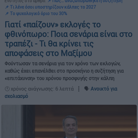
Ενότητες στο άρθρο:
📌 Πώς... αναζωπυρώθηκε η συζήτηση
📌 Τι λένε όσοι υποστηρίζουν κάλπες το 2027
📌 Το ψυχολογικό όριο του 30%
Γιατί «παίζουν» εκλογές το
φθινόπωρο: Ποια σενάρια είναι στο
τραπέζι - Τι θα κρίνει τις
αποφάσεις στο Μαξίμου
Φούντωσαν τα σενάρια για τον χρόνο των εκλογών,
καθώς έχει επανέλθει στο προσκήνιο η συζήτηση για
«επιτάχυνση» του χρόνου προσφυγής στην κάλπη
🕛 χρόνος ανάγνωσης: 6 λεπτά ┋ 🗣️
Ανοικτό για
σχολιασμό