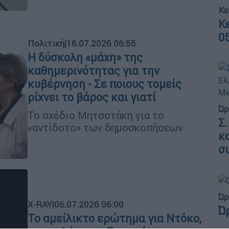
Κε
Κ
0
Πολιτική
|
16.07.2026 06:55
H δύσκολη «μάχη» της
καθημερινότητας για την
κυβέρνηση - Σε ποιους τομείς
ρίχνει το βάρος και γιατί
Ώρ
Το σχέδιο Μητσοτάκη για το
Σ
«αντίδοτο» των δημοσκοπήσεων
κ
σ
Ώρ
X-RAY
|
06.07.2026 06:00
Ώ
Το αμείλικτο ερώτημα για Ντόκο,