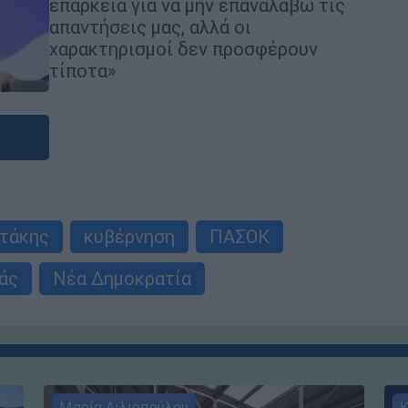
επάρκεια για να μην επαναλάβω τις
απαντήσεις μας, αλλά οι
χαρακτηρισμοί δεν προσφέρουν
τίποτα»
τάκης
κυβέρνηση
ΠΑΣΟΚ
άς
Νέα Δημοκρατία
Μαρία Λιλιοπούλου
Κ