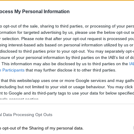
το τρολάρισμα Σαμαρά και η
σίγουρη Αχτσιόγλου
ocess My Personal Information
Όλο το παρασκηνίο
Ώρ
to opt-out of the sale, sharing to third parties, or processing of your per
Ό
formation for targeted advertising by us, please use the below opt-out s
ε
r selection. Please note that after your opt-out request is processed y
eing interest-based ads based on personal information utilized by us or
disclosed to third parties prior to your opt-out. You may separately opt-
losure of your personal information by third parties on the IAB’s list of
Πολιτική
|
05.07.2026 14:29
. This information may also be disclosed by us to third parties on the
IA
Οι «Πρέσπες του Αιγαίου» και το
Participants
that may further disclose it to other third parties.
διεθνές δίχτυ του Σαμαρά: Η
 that this website/app uses one or more Google services and may gath
στρατηγική σύγκρουση με
including but not limited to your visit or usage behaviour. You may click 
Μαξίμου και Τσίπρα
 to Google and its third-party tags to use your data for below specifi
ogle consent section.
Η ολομέτωπη επίθεση του πρώην
πρωθυπουργού με αιχμή το καλώδιο
l Data Processing Opt Outs
της Κάσου
o opt-out of the Sharing of my personal data.