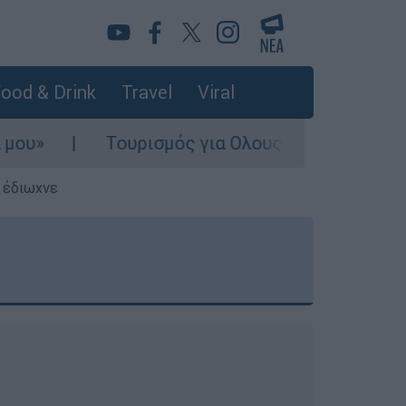
ood & Drink
Travel
Viral
Τουρισμός για Ολους 2026-2027: Τα SOS για να
ς έδιωχνε