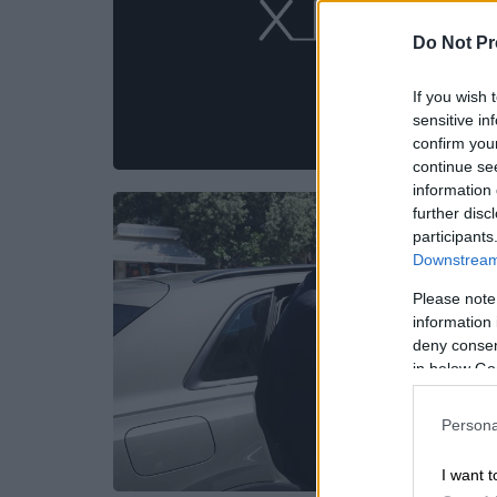
Do Not Pr
If you wish 
sensitive in
confirm you
continue se
information 
further disc
participants
Downstream 
Please note
information 
deny consent
in below Go
Persona
I want t