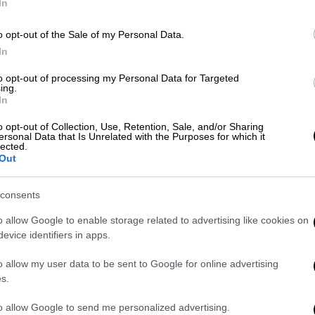
In
Πολιτική
|
03.07.2026 08:37
o opt-out of the Sale of my Personal Data.
Ανδρουλάκης για Τσίπρα: Ήταν με
In
τον Καμμένο, γιατί να μη
to opt-out of processing my Personal Data for Targeted
συνεργαστεί με τον Μητσοτάκη;
ing.
In
Την πιθανότητα να συνεργαστούν
o opt-out of Collection, Use, Retention, Sale, and/or Sharing
μετά τις εκλογές Νέας Δημοκρατία
ersonal Data that Is Unrelated with the Purposes for which it
και ΕΛ.Α.Σ. σχολίασε ο πρόεδρος του
lected.
Out
ΠΑΣΟΚ
consents
o allow Google to enable storage related to advertising like cookies on
evice identifiers in apps.
o allow my user data to be sent to Google for online advertising
X-RAY
|
03.07.2026 08:00
s.
Η άρνηση μιας καρατόμησης και η
ευρωπαϊκή πρωτιά στην ακρίβεια
to allow Google to send me personalized advertising.