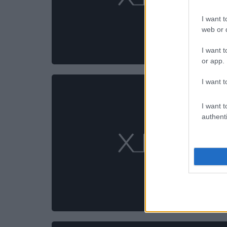
I want t
web or d
I want t
or app.
I want t
I want t
authenti