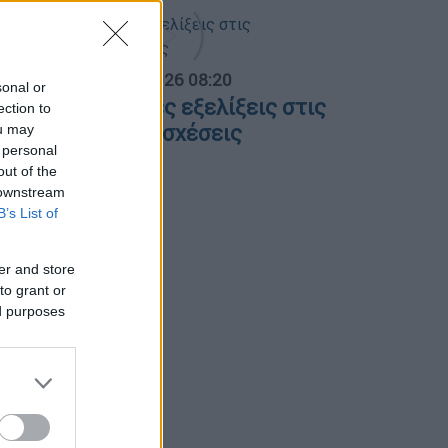
α Ελλάδος...
|
06.08.2026 08:20
sonal or
λες οι τελευταίες εξελίξεις στις
ection to
λληνοτουρκικές σχέσεις
ou may
 personal
out of the
 downstream
B’s List of
er and store
to grant or
ed purposes