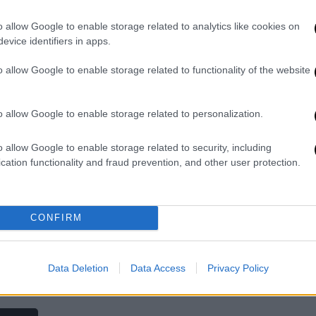
-
o allow Google to enable storage related to analytics like cookies on
evice identifiers in apps.
o allow Google to enable storage related to functionality of the website
o allow Google to enable storage related to personalization.
X-RAY
|
29.06.2026 06:00
o allow Google to enable storage related to security, including
Τζάκρη για ΠΑΣΟΚ που ετοιμάζει
cation functionality and fraud prevention, and other user protection.
και άλλες κινήσεις, το γυναικείο
στοίχημα της ΕΛΑΣ και η
συνάντηση Σαμαρά με Γκιλφόιλ
CONFIRM
που θορύβησε το Μαξίμου
Όλο το παρασκήνιο
Data Deletion
Data Access
Privacy Policy