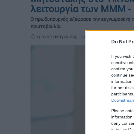
λειτουργία των ΜΜΜ - 
Ο πρωθυπουργός εξέφρασε την ευγνωμοσύνη το
πρωτοβουλία
🕛 χρόνος ανάγνωσης: 1 λεπτό ┋
Do Not Pr
If you wish 
sensitive in
confirm you
continue se
information 
further disc
participants
Downstream 
Please note
information 
deny consent
in below Go