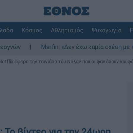
λάδα
Κόσμος
Αθλητισμός
Ψυχαγωγία
F
ών
Marfin: «Δεν έχω καμία σχέση με την ε
Netflix έφερε την ταινιάρα του Νόλαν που οι φαν έχουν κρυφό
 Το βίντεο για την 24ωρη