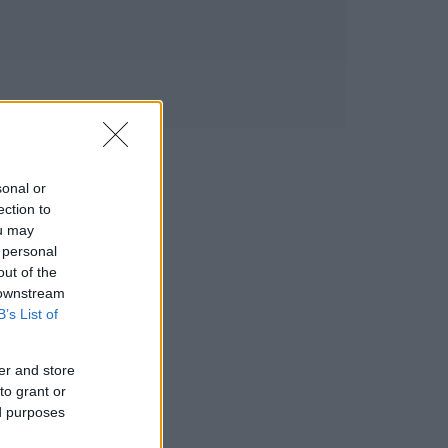
sonal or
ection to
ou may
 personal
out of the
 downstream
B’s List of
er and store
to grant or
ed purposes