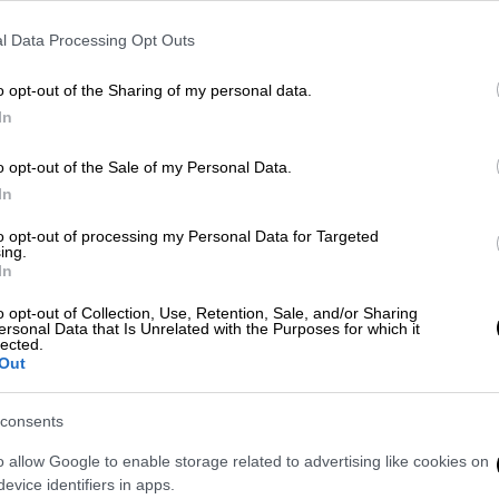
l Data Processing Opt Outs
o opt-out of the Sharing of my personal data.
In
o opt-out of the Sale of my Personal Data.
In
to opt-out of processing my Personal Data for Targeted
ing.
In
 το ΕΘΝΟΣ στη Google
o opt-out of Collection, Use, Retention, Sale, and/or Sharing
ersonal Data that Is Unrelated with the Purposes for which it
κος Μητσοτάκης
ανακοίνωσε ότι από
lected.
Out
ζικής Μεταφοράς
στην Αθήνα θα
βατο
.
consents
o allow Google to enable storage related to advertising like cookies on
evice identifiers in apps.