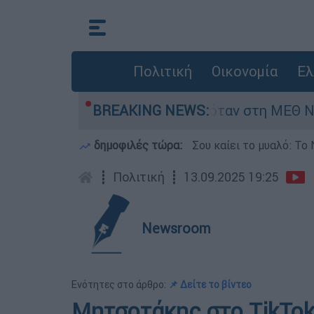
Πολιτική
Οικονομία
Ελ
βρέφος 8 ημερών - Νοσηλευόταν στη ΜΕΘ Νεογν
BREAKING NEWS:
δημοφιλές τώρα:
Σου καίει το μυαλό: Το 
┋
Πολιτική
┋
13.09.2025 19:25
Newsroom
Ενότητες στο άρθρο:
📌 Δείτε το βίντεο
Μητσοτάκης στο TikTok: