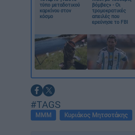
τύπο μεταδοτικού
βόμβες» - Οι
καρκίνου στον
τρομοκρατικές
κόσμο
απειλές που
ερεύνησε το FBI
#TAGS
ΜΜΜ
Κυριάκος Μητσοτάκης