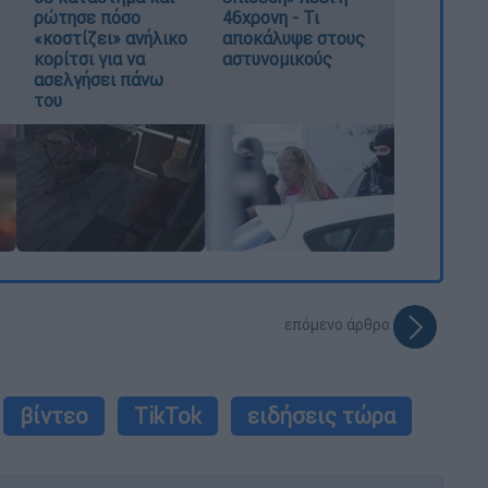
ρώτησε πόσο
46χρονη - Τι
«κοστίζει» ανήλικο
αποκάλυψε στους
κορίτσι για να
αστυνομικούς
ασελγήσει πάνω
του
επόμενο άρθρο
βίντεο
TikTok
ειδήσεις τώρα