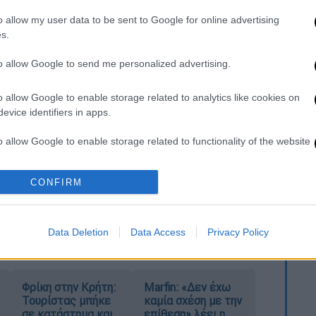
o allow my user data to be sent to Google for online advertising
ΕΠΕ: «Αναλαμβάνω την ευθύνη ότι
s.
»
to allow Google to send me personalized advertising.
o allow Google to enable storage related to analytics like cookies on
! Από εδώ και στο εξής,
κάθε Σάββατο,
evice identifiers in apps.
υργούν όλο το εικοσιτετράωρο», σημειώνει
o allow Google to enable storage related to functionality of the website
ας παράλληλα την ευγνωμοσύνη του προς
υτή την πρωτοβουλία.
CONFIRM
o allow Google to enable storage related to personalization.
o allow Google to enable storage related to security, including
Data Deletion
Data Access
Privacy Policy
cation functionality and fraud prevention, and other user protection.
Φρίκη στην Κρήτη:
Marfin: «Δεν έχω
Τουρίστας μπήκε
καμία σχέση με την
σε κατάστημα και
επίθεση» λέει η