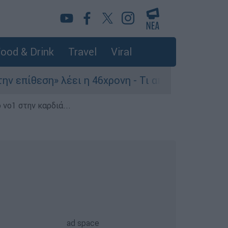
ood & Drink
Travel
Viral
πίθεση» λέει η 46χρονη - Τι αποκάλυψε στους ασ
 νο1 στην καρδιά...