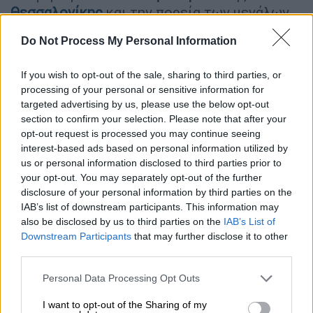
Θεσσαλονίκης
και την πορεία των μεγάλων
έργων: «Τα Βαλκάνια είναι σε μια
Do Not Process My Personal Information
αναπτυξιακή τροχιά
και η Θεσσαλονίκη
πρέπει να υπηρετήσει τον ιστορικό της
If you wish to opt-out of the sale, sharing to third parties, or
ρόλο, να είναι το οικονομικό κέντρο των
processing of your personal or sensitive information for
Βαλκανίων, για αυτό χρειάζονται σημαντικά
targeted advertising by us, please use the below opt-out
έργα όπως είναι η επέκταση του μετρό και
section to confirm your selection. Please note that after your
opt-out request is processed you may continue seeing
στις δύο κατευθύνσεις, η ανάπλαση της
ΔΕΘ
interest-based ads based on personal information utilized by
με ένα μεγάλο μητροπολιτικό πάρκο με πολύ
us or personal information disclosed to third parties prior to
πράσινο που κάνει καλύτερη τη ζωή των
your opt-out. You may separately opt-out of the further
κατοίκων και βέβαια έργα όπως είναι η
disclosure of your personal information by third parties on the
IAB’s list of downstream participants. This information may
ενοποίηση του παραλιακού μετώπου».
also be disclosed by us to third parties on the
IAB’s List of
Downstream Participants
that may further disclose it to other
ΔΙΑΒΑΣΤΕ ΕΠΙΣΗΣ
third parties.
Please note that this website/app uses one or more Google
Personal Data Processing Opt Outs
Πολιτική
|
13.09.2025 06:42
services and may gather and store information including but
Ασάφεια για το μέλλον Τσίπρα και
not limited to your visit or usage behaviour. You may click to
I want to opt-out of the Sharing of my