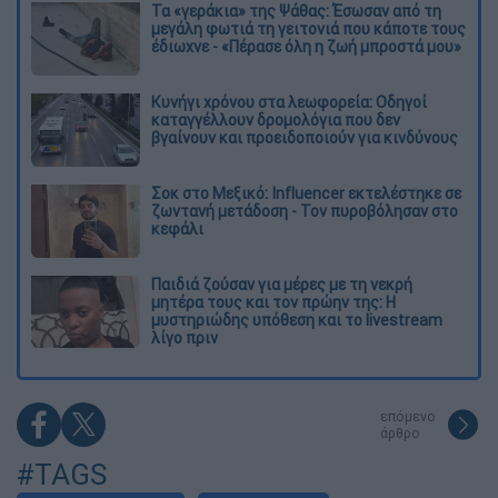
Τα «γεράκια» της Ψάθας: Έσωσαν από τη
μεγάλη φωτιά τη γειτονιά που κάποτε τους
έδιωχνε - «Πέρασε όλη η ζωή μπροστά μου»
Κυνήγι χρόνου στα λεωφορεία: Οδηγοί
καταγγέλλουν δρομολόγια που δεν
βγαίνουν και προειδοποιούν για κινδύνους
Σοκ στο Μεξικό: Influencer εκτελέστηκε σε
ζωντανή μετάδοση - Τον πυροβόλησαν στο
κεφάλι
Παιδιά ζούσαν για μέρες με τη νεκρή
μητέρα τους και τον πρώην της: Η
μυστηριώδης υπόθεση και το livestream
λίγο πριν
επόμενο
άρθρο
#TAGS