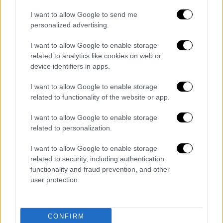
I want to allow Google to send me
personalized advertising.
I want to allow Google to enable storage
video
related to analytics like cookies on web or
device identifiers in apps.
I want to allow Google to enable storage
related to functionality of the website or app.
«Πρέπει να επενδύσουμε στην έρευνα και
I want to allow Google to enable storage
στις νέες τεχνολογίες. Είναι πολύ ορισμός
related to personalization.
παράγοντας για να υπάρχουν πολλές και
I want to allow Google to enable storage
καλές θέσεις εργασίας για τις νεότερες
related to security, including authentication
γενιές γιατί χιλιάδες νέα παιδιά και από τη
functionality and fraud prevention, and other
Δυτική και από την Κεντρική Μακεδονία
user protection.
επιλέγουν τη μετανάστευση. Έχουμε χρέος
να επενδύσουμε σε μια ανάπτυξη που θα έχει
CONFIRM
κοινωνικό αποτύπωμα», πρόσθεσε, όπως