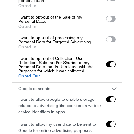
personal data.
αποστάσεις από τον «χώρο» του: Η
grant or deny consent to Google and its third-party tags to
Opted In
use your data for below specified purposes in below Google
αλλαγή στάσης Φάμελλου και οι
consent section.
I want to opt-out of the Sale of my
αιχμές Κατσέλη
Personal Data.
Opted In
I want to opt-out of processing my
Personal Data for Targeted Advertising.
Στη συνέχεια ο πρόεδρος του ΠΑΣΟΚ
Opted In
ανέφερε ότι «
η Θεσσαλονίκη για πάρα πολλά
I want to opt-out of Collection, Use,
χρόνια δεν είχε την υποστήριξη
που θα
Retention, Sale, and/or Sharing of my
Personal Data that Is Unrelated with the
έπρεπε
να έχει και σε αυτό έχουμε όλοι
Purposes for which it was collected.
Opted Out
ευθύνη. Ήρθε η ώρα τώρα να γίνουν όλα αυτά
τα σημαντικά έργα. Γιατί υπάρχουν
Google consents
δυνατότητες και προοπτική».
I want to allow Google to enable storage
related to advertising like cookies on web or
Στην ανάπλαση «πρέπει να
device identifiers in apps.
συμμετέχουν όλοι οι φορείς»
I want to allow my user data to be sent to
Google for online advertising purposes.