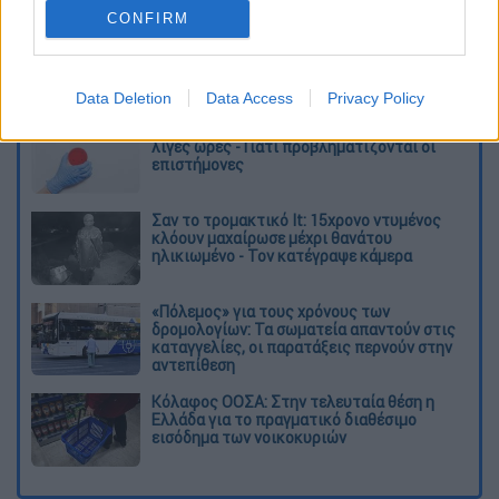
ζητήματα της χώρας παραμένει μονίμως
CONFIRM
“απόν”».
Διαβάστε ακόμη
Data Deletion
Data Access
Privacy Policy
Δημιούργησαν με AI νέους ιούς μέσα σε
λίγες ώρες - Γιατί προβληματίζονται οι
επιστήμονες
Σαν το τρομακτικό It: 15χρονο ντυμένος
κλόουν μαχαίρωσε μέχρι θανάτου
ηλικιωμένο - Τον κατέγραψε κάμερα
«Πόλεμος» για τους χρόνους των
δρομολογίων: Τα σωματεία απαντούν στις
καταγγελίες, οι παρατάξεις περνούν στην
αντεπίθεση
Κόλαφος ΟΟΣΑ: Στην τελευταία θέση η
Ελλάδα για το πραγματικό διαθέσιμο
εισόδημα των νοικοκυριών