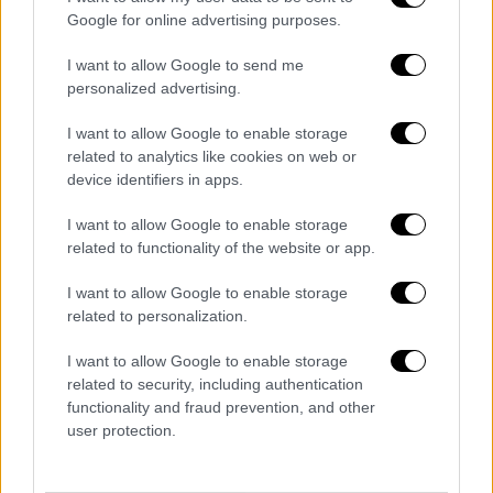
σε πλήρη σύγχυση καθώς ψήφισε και υπέρ
Google for online advertising purposes.
της “αντισυνταγματικότητας” της
I want to allow Google to send me
συγκεκριμένης τροπολογίας, συμπλέοντας
personalized advertising.
με την πρόταση της “Πλεύσης Ελευθερίας“.
I want to allow Google to enable storage
Εάν το
ΠΑΣΟΚ
πιστεύει ότι η διάταξη είναι
related to analytics like cookies on web or
αντισυνταγματική
, τότε δεν μπορεί να
device identifiers in apps.
δικαιολογήσει το “παρών” που επέλεξε για
I want to allow Google to enable storage
την τροπολογία. Το απόλυτο βέρτιγκo.
related to functionality of the website or app.
Όπως και να έχει, η ιστορία “έγραψε” ξανά
I want to allow Google to enable storage
ότι η αξιωματική αντιπολίτευση, μπροστά σε
related to personalization.
μία ακόμα μεγάλη κρίση για τον τόπο, δεν
I want to allow Google to enable storage
πήρε σαφή θέση, ούτε παρουσίασε κάποια
related to security, including authentication
ουσιαστική αντιπρόταση.
functionality and fraud prevention, and other
user protection.
Με λίγα λόγια, το ΠΑΣΟΚ ψηφίζοντας στη
Βουλή “
παρών
”, έδειξε ότι σε όλα τα μεγάλα