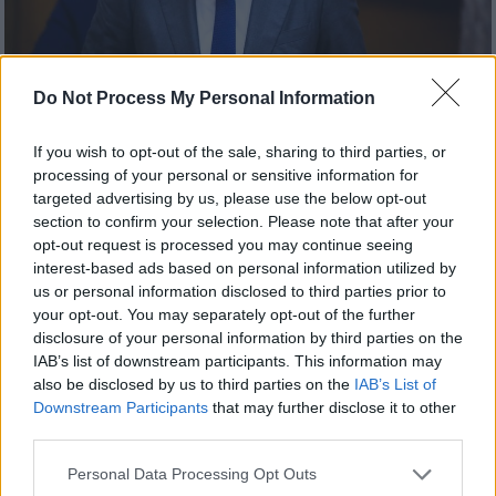
Do Not Process My Personal Information
Παύλος Μαρινάκης (ΓΙΩΡΓΟΣ ΚΟΝΤΑΡΙΝΗΣ/EUROKINISSI)
If you wish to opt-out of the sale, sharing to third parties, or
processing of your personal or sensitive information for
Προσθέστε το ΕΘΝΟΣ στη Google
targeted advertising by us, please use the below opt-out
section to confirm your selection. Please note that after your
opt-out request is processed you may continue seeing
Σε σχολιασμό της ψηφοφορίας στη Βουλή,
interest-based ads based on personal information utilized by
σχετικά με την τροπολογία για το
us or personal information disclosed to third parties prior to
μεταναστευτικό, προχώρησε με δήλωσή του
your opt-out. You may separately opt-out of the further
ο κυβερνητικός εκπρόσωπος
Παύλος
disclosure of your personal information by third parties on the
IAB’s list of downstream participants. This information may
Μαρινάκης.
also be disclosed by us to third parties on the
IAB’s List of
Downstream Participants
that may further disclose it to other
ΔΙΑΒΑΣΤΕ ΕΠΙΣΗΣ
third parties.
Please note that this website/app uses one or more Google
Personal Data Processing Opt Outs
Πολιτική
|
11.07.2025 13:25
services and may gather and store information including but