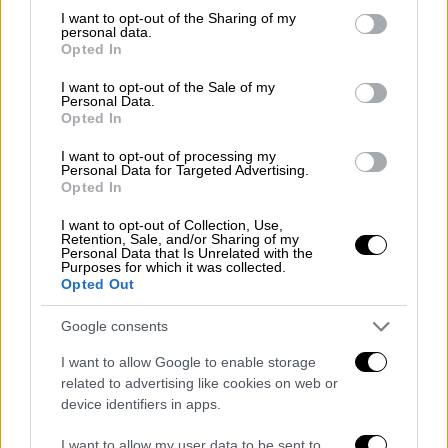
Ψηφίστηκε η τροπολογία για την
not limited to your visit or usage behaviour. You may click to
I want to opt-out of the Sharing of my
personal data.
αναστολή ασύλου - Σφοδρή
grant or deny consent to Google and its third-party tags to
Opted In
σύγκρουση στη Βουλή
use your data for below specified purposes in below Google
consent section.
I want to opt-out of the Sale of my
Personal Data.
Opted In
I want to opt-out of processing my
Όπως ανέφερε χαρακτηριστικά: «Σήμερα στη
Personal Data for Targeted Advertising.
Βουλή ψηφίσθηκε μία σημαντική και
Opted In
απολύτως αναγκαία τροπολογία για την
I want to opt-out of Collection, Use,
προσωρινή αναστολή των αιτήσεων
Retention, Sale, and/or Sharing of my
Personal Data that Is Unrelated with the
χορήγησης ασύλου για όσους φτάνουν δια
Purposes for which it was collected.
Opted Out
θαλάσσης από την
Βόρεια
Αφρική
, με σκοπό
την προστασία της χώρας μας από την
Google consents
αύξηση των παράτυπων αφίξεων.
I want to allow Google to enable storage
Το
ΠΑΣΟΚ
επέλεξε, για ακόμα μία φορά, να
related to advertising like cookies on web or
device identifiers in apps.
παραστήσει τον
Πόντιο
Πιλάτο
, ψηφίζοντας
“παρών”. Ταυτόχρονα, έδειξε ότι βρίσκεται
I want to allow my user data to be sent to