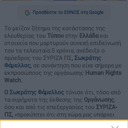
Προσθέστε το ΕΘΝΟΣ στη Google
Το μείζον ζήτημα της κατάστασης της
ελευθερίας του
Τύπου
στην
Ελλάδα
και
στοιχεία που μαρτυρούν συνεχή επιδείνωσή
του τα τελευταία 5 χρόνια, ανέδειξε ο
πρόεδρος του ΣΥΡΙΖΑ ΠΣ
,
Σωκράτης
Φάμελλος
,
σε συνάντηση που είχε σήμερα με
εκπροσώπους της οργάνωσης
Human Rights
Watch.
Ο
Σωκράτης Φάμελλος
τόνισε ότι, τόσο από
τα ευρήματα της έκθεσης της
Οργάνωσης
,
όσο και από τις επεξεργασίες του
ΣΥΡΙΖΑ-
ΠΣ,
«προκύπτει ότι στη χώρα μας υπάρχει
μια συστηματική παρενόχληση