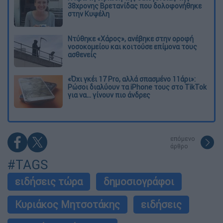
38χρονης Βρετανίδας που δολοφονήθηκε
στην Κυψέλη
Ντύθηκε «Χάρος», ανέβηκε στην οροφή
νοσοκομείου και κοιτούσε επίμονα τους
ασθενείς
«Όχι γκέι 17 Pro, αλλά σπασμένο 11άρι»:
Ρώσοι διαλύουν τα iPhone τους στο TikTok
για να... γίνουν πιο άνδρες
επόμενο
άρθρο
#TAGS
ειδήσεις τώρα
δημοσιογράφοι
Κυριάκος Μητσοτάκης
ειδήσεις