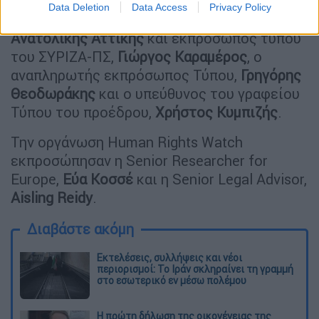
Data Deletion
Data Access
Privacy Policy
Στη συνάντηση συμμετείχε ο βουλευτής
Ανατολικής
Αττικής
και εκπρόσωπος τύπου
του ΣΥΡΙΖΑ-ΠΣ,
Γιώργος
Καραμέρος
, ο
αναπληρωτής εκπρόσωπος Τύπου,
Γρηγόρης
Θεοδωράκης
και ο υπεύθυνος του γραφείου
Τύπου του προέδρου,
Χρήστος Κυμπιζής
.
Την οργάνωση Human Rights Watch
εκπροσώπησαν η Senior Researcher for
Europe,
Εύα
Κοσσέ
και η Senior Legal Advisor,
Aisling
Reidy
.
Διαβάστε ακόμη
Εκτελέσεις, συλλήψεις και νέοι
περιορισμοί: Το Ιράν σκληραίνει τη γραμμή
στο εσωτερικό εν μέσω πολέμου
Η πρώτη δήλωση της οικογένειας της