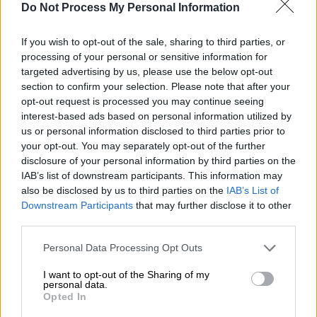
δημοσιογράφων» η οποία περιλαμβάνει, από
Do Not Process My Personal Information
παρακολούθηση από κακόβουλα λογισμικά
μέχρι και διαδικτυακές επιθέσεις.
If you wish to opt-out of the sale, sharing to third parties, or
processing of your personal or sensitive information for
targeted advertising by us, please use the below opt-out
ΔΙΑΒΑΣΤΕ ΕΠΙΣΗΣ
section to confirm your selection. Please note that after your
opt-out request is processed you may continue seeing
Πολιτική
|
13.05.2025 21:32
interest-based ads based on personal information utilized by
Κυβερνητικές πηγές: Η «αλλαγή
us or personal information disclosed to third parties prior to
your opt-out. You may separately opt-out of the further
σελίδας» στην Ελλάδα το κεντρικό
disclosure of your personal information by third parties on the
μήνυμα της επίσκεψης Μητσοτάκη
IAB’s list of downstream participants. This information may
στο Βερολίνο
also be disclosed by us to third parties on the
IAB’s List of
Downstream Participants
that may further disclose it to other
third parties.
Please note that this website/app uses one or more Google
Personal Data Processing Opt Outs
Γενικεύοντας, υποστήριξε ότι υπάρχει «ένα
services and may gather and store information including but
συγκεντρωτικό μιντιακό τοπίο, το οποίο
not limited to your visit or usage behaviour. You may click to
I want to opt-out of the Sharing of my
personal data.
grant or deny consent to Google and its third-party tags to
υπονομεύει και τον πλουραλισμό και την
Opted In
use your data for below specified purposes in below Google
ανεξαρτησία της δημοσιογραφίας».