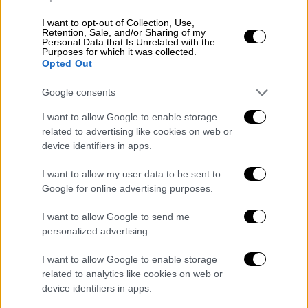
αναφέρθηκε στην
περσινή πρόταση
δυσπιστίας
, κατηγορώντας τον Φλωρίδη ότι
I want to opt-out of Collection, Use,
Retention, Sale, and/or Sharing of my
ψεύδεται όταν λέει ότι βασίστηκε σε
Personal Data that Is Unrelated with the
Purposes for which it was collected.
«
χαλκευμένα στοιχεία
» της δικαιοσύνης.
Opted Out
«
Δεν ντρέπεστε
, υπουργός Δικαιοσύνης, να
λέει τέτοια πράγματα;», τόνισε,
Google consents
προσκαλώντας τον υπουργό σε μια πολιτική
I want to allow Google to enable storage
«μονομαχία»: «
Αν έχω άδικο, θα παραιτηθώ
related to advertising like cookies on web or
εγώ
. Αν όμως έχετε άδικο εσείς, να
device identifiers in apps.
παραιτηθείτε εσείς», δήλωσε ο πρόεδρος
I want to allow my user data to be sent to
του ΠΑΣΟΚ.
Google for online advertising purposes.
Κατηγορίες για «γενιτσαρικά
I want to allow Google to send me
τάγματα»
personalized advertising.
Η κόντρα, συνεχίστηκε με αμείωτη ένταση
I want to allow Google to enable storage
related to analytics like cookies on web or
στη Βουλή, με τον υπουργό να απαντά στις
device identifiers in apps.
βαριές κατηγορίες περί «γενιτσαρικών