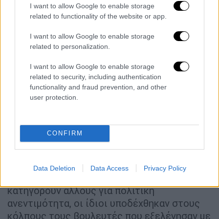
ταγμάτων» και πολιτικής αναξιοπιστίας.
I want to allow Google to enable storage
Υπενθύμισε τη δική του πολιτική στάση στο
related to functionality of the website or app.
παρελθόν, όταν είχε αποχωρήσει από το
I want to allow Google to enable storage
ΠΑΣΟΚ, παραδίδοντας την έδρα του. «
Εγώ
related to personalization.
ήμουν βουλευτής του ΠΑΣΟΚ
.
Όταν
διαφώνησα
με το κόμμα εκείνη την εποχή,
I want to allow Google to enable storage
related to security, including authentication
γιατί διαφωνούσα με τη διαχείριση της
functionality and fraud prevention, and other
κυβέρνησης στη δύσκολη ιστορία της
user protection.
χρεοκοπίας,
παρέδωσα την έδρα
μου. Αυτό
έκανα, γιατί έτσι τιμώ την ψήφο των
πολιτών», δήλωσε χαρακτηριστικά.
CONFIRM
Στρέφοντας τα βέλη του προς τον
Ανδρουλάκη και το ΠΑΣΟΚ, τόνισε ότι η
Data Deletion
Data Access
Privacy Policy
στάση
τους είναι
αντιφατική
, καθώς ενώ
κατηγορούν άλλους για πολιτική
ανεντιμότητα, οι ίδιοι υποδέχθηκαν στους
κόλπους τους βουλευτές που εξελέγησαν με