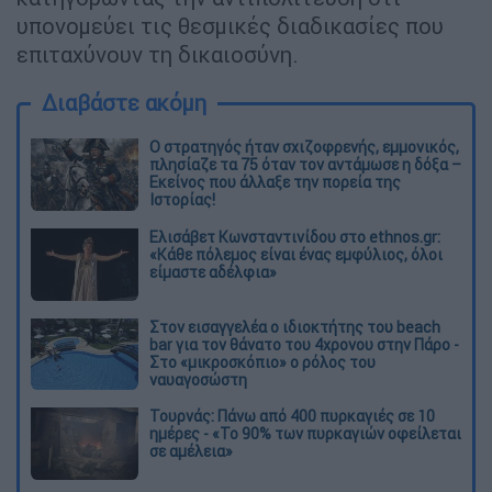
υπονομεύει τις θεσμικές διαδικασίες που
επιταχύνουν τη δικαιοσύνη.
Διαβάστε ακόμη
O στρατηγός ήταν σχιζοφρενής, εμμονικός,
πλησίαζε τα 75 όταν τον αντάμωσε η δόξα –
Εκείνος που άλλαξε την πορεία της
Ιστορίας!
Ελισάβετ Κωνσταντινίδου στο ethnos.gr:
«Κάθε πόλεμος είναι ένας εμφύλιος, όλοι
είμαστε αδέλφια»
Στον εισαγγελέα ο ιδιοκτήτης του beach
bar για τον θάνατο του 4χρονου στην Πάρο -
Στο «μικροσκόπιο» ο ρόλος του
ναυαγοσώστη
Τουρνάς: Πάνω από 400 πυρκαγιές σε 10
ημέρες - «Το 90% των πυρκαγιών οφείλεται
σε αμέλεια»