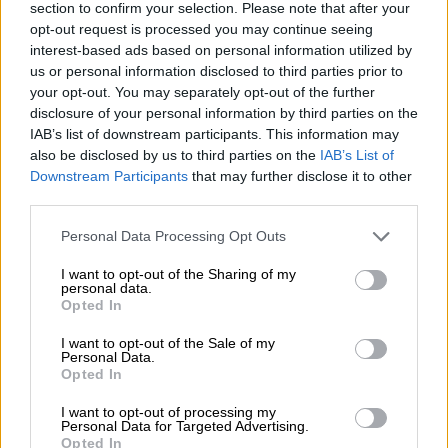
section to confirm your selection. Please note that after your
παρουσία αποδεικνύει ότι και σήμερα, σε
opt-out request is processed you may continue seeing
αυτή τη Βουλή, υπάρχουν γενιτσαρικά
interest-based ads based on personal information utilized by
τάγματα», είπε. Παράλληλα, ο Ανδρουλάκης
us or personal information disclosed to third parties prior to
your opt-out. You may separately opt-out of the further
απέρριψε τις αιτιάσεις της κυβέρνησης
περί
disclosure of your personal information by third parties on the
πολιτικής ανακολουθίας
του ΠΑΣΟΚ,
IAB’s list of downstream participants. This information may
τονίζοντας ότι η πρόταση δυσπιστίας
also be disclosed by us to third parties on the
IAB’s List of
κατατέθηκε ως «ο μόνος θεσμικός δρόμος»
Downstream Participants
that may further disclose it to other
third parties.
που διαθέτει η αντιπολίτευση για να ζητήσει
εκλογές. «Εμείς δεν είμαστε του
Please note that this website/app uses one or more Google
Personal Data Processing Opt Outs
παλαιοκομματισμού, να βγαίνουμε κάθε μέρα
services and may gather and store information including but
not limited to your visit or usage behaviour. You may click to
I want to opt-out of the Sharing of my
στα κανάλια και να ζητάμε εκλογές. Το
personal data.
grant or deny consent to Google and its third-party tags to
κάνουμε θεσμικά», ανέφερε, προσθέτοντας
Opted In
use your data for below specified purposes in below Google
πως «
η πρόταση αυτή έχει έναν και μόνο
consent section.
I want to opt-out of the Sale of my
στόχο
: να φύγει η κυβέρνηση Μητσοτάκη το
Personal Data.
Opted In
συντομότερο δυνατό».
I want to opt-out of processing my
Η ένταση κορυφώθηκε όταν ο Ανδρουλάκης
Personal Data for Targeted Advertising.
Opted In