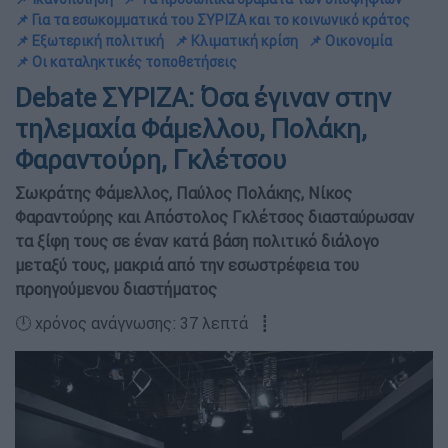
📌 Για τα εσωκομματικά του ΣΥΡΙΖΑ και το κοινωνικό κράτος
📌 Εξωτερική πολιτική
📌 Κλιματική κρίση
📌 Οικονομία
📌 Οι καταληκτικές τοποθετήσεις
Debate ΣΥΡΙΖΑ: Όσα έγιναν στην
τηλεμαχία Φάμελλου, Πολάκη,
Φαραντούρη, Γκλέτσου
Σωκράτης Φάμελλος, Παύλος Πολάκης, Νίκος
Φαραντούρης και Απόστολος Γκλέτσος διασταύρωσαν
τα ξίφη τους σε έναν κατά βάση πολιτικό διάλογο
μεταξύ τους, μακριά από την εσωστρέφεια του
προηγούμενου διαστήματος
🕛 χρόνος ανάγνωσης: 37 λεπτά ┋