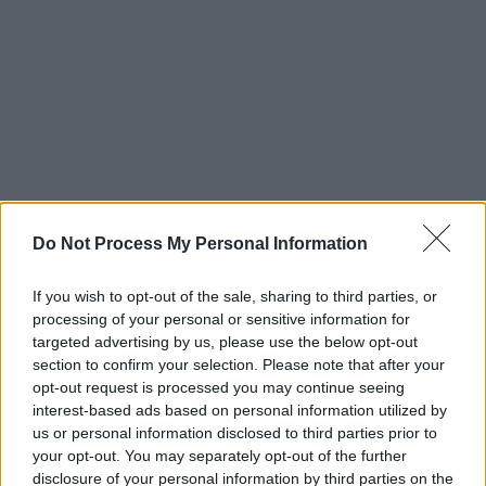
Do Not Process My Personal Information
If you wish to opt-out of the sale, sharing to third parties, or
processing of your personal or sensitive information for
targeted advertising by us, please use the below opt-out
section to confirm your selection. Please note that after your
opt-out request is processed you may continue seeing
Πρέπει να στραφούμε στην ανάγκη των
interest-based ads based on personal information utilized by
ανθρώπων, να ελπίζει ο φτωχός, να σωθεί ο
us or personal information disclosed to third parties prior to
μικρομεσαίος από το σχέδιο Πισσαρίδη, να
your opt-out. You may separately opt-out of the further
ξαναβρεί χαρά ο συνταξιούχος για να μπορεί
disclosure of your personal information by third parties on the