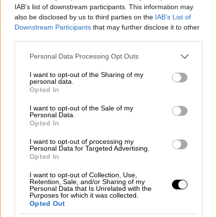
IAB’s list of downstream participants. This information may
να πάρει ένα δώρο στο εγγόνι του
και όχι να
also be disclosed by us to third parties on the
IAB’s List of
μην μπορεί πληρώσει τα φάρμακα του, να
Downstream Participants
that may further disclose it to other
βρει δύναμη και στήριξη ο αγρότης και να
third parties.
μην πουλά τα προϊόντα του 9€ και στο
Please note that this website/app uses one or more Google
Personal Data Processing Opt Outs
σουπερμάρκετ να φτάνει τα 25 ευρώ, να
services and may gather and store information including but
ονειρευτούν ξανά οι νέοι και να μη φεύγουν
not limited to your visit or usage behaviour. You may click to
I want to opt-out of the Sharing of my
personal data.
από τη χώρα, να σπάσει το μπλόκο των
grant or deny consent to Google and its third-party tags to
Opted In
use your data for below specified purposes in below Google
τραπεζών τον funds, των κερδοσκόπων, που
consent section.
I want to opt-out of the Sale of my
εμποδίζουν την ζωή χιλιάδων ελλήνων να
Personal Data.
έχουμε μία σωστή και γρήγορη δικαιοσύνη
Opted In
απαλλαγμένη από πολιτικές παρεμβάσεις,
I want to opt-out of processing my
που να μην αρχειοθετεί τα αδιευκρίνιστα, να
Personal Data for Targeted Advertising.
Opted In
προστατεύσουμε την πατρίδα, να γυρίσουν
τα κλεμμένα στο λαό και να αποκτήσουμε
I want to opt-out of Collection, Use,
Retention, Sale, and/or Sharing of my
πραγματική τοπική αυτοδιοίκηση. Αυτό το
Personal Data that Is Unrelated with the
Purposes for which it was collected.
όραμα εκφωνώ προς Ελληνίδες και τους
Opted Out
Έλληνες, όλους εκτός από φασίστες και