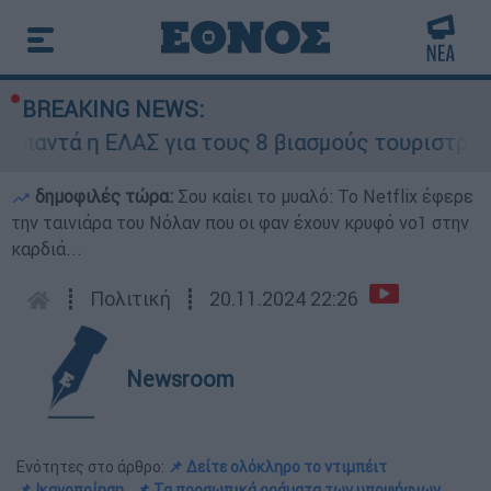
BREAKING NEWS:
ΑΣ για τους 8 βιασμούς τουριστριών - «Μόνο 3 
δημοφιλές τώρα:
Σου καίει το μυαλό: Το Netflix έφερε
την ταινιάρα του Νόλαν που οι φαν έχουν κρυφό νο1 στην
καρδιά...
┋
Πολιτική
┋
20.11.2024 22:26
Newsroom
Ενότητες στο άρθρο:
📌 Δείτε ολόκληρο το ντιμπέιτ
📌 Ικανοποίηση
📌 Τα προσωπικά οράματα των υποψήφιων