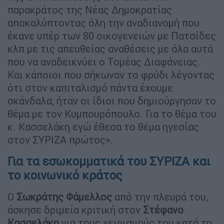
παρακράτος της Νέας Δημοκρατίας
αποκαλύπτοντας όλη την αναδιανομή που
έκανε υπέρ των 80 οικογενειών με Πατσίδες
κλπ με τις απευθείας αναθέσεις με όλα αυτά
που να αναδεικνύει ο Τομέας Διαφάνειας.
Και κάποιοι που σήκωναν το φρύδι λέγοντας
ότι στον καπιταλισμό πάντα έχουμε
σκάνδαλα, ήταν οι ίδιοι που δημιούργησαν το
θέμα με τον Κυμπουρόπουλο. Για το θέμα του
κ. Κασσελάκη εγώ έθεσα το θέμα ηγεσίας
στον ΣΥΡΙΖΑ πρώτος».
Για τα εσωκομματικά του ΣΥΡΙΖΑ και
το κοινωνικό κράτος
Ο
Σωκράτης Φάμελλος
από την πλευρά του,
άσκησε δριμεία κριτική στον
Στέφανο
Κασσελάκη
για τους χειρισμούς του κατά τη