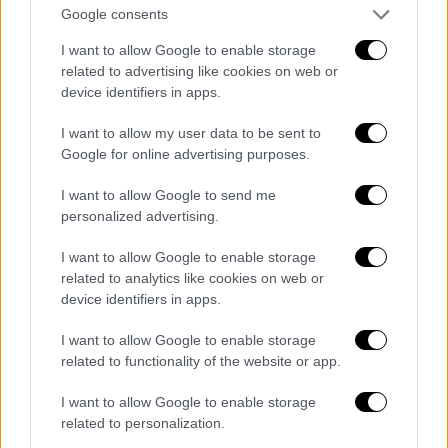
διεφθαρμένους. Για να γίνουν αυτά
Google consents
απαιτείται σύγκρουση με την διαπλοκή. Το
I want to allow Google to enable storage
θέλω το πίστευω το μπορώ και σαν γιατρός
related to advertising like cookies on web or
και σαν υπουργός και έδειξα ότι μπορεί να
device identifiers in apps.
πάρω κρίσιμες αποφάσεις και υπό πίεση και
I want to allow my user data to be sent to
προπαντώς να τις εφαρμόσω».
Google for online advertising purposes.
Αναπτύσσοντας το όραμά του, ο
Νίκος
I want to allow Google to send me
Φαραντούρης
, σημείωσε: «Είναι ίσως η
personalized advertising.
τελευταία ευκαιρία του ΣΥΡΙΖΑ, ενός
I want to allow Google to enable storage
κόμματος που κυβέρνησε πρόσφατα τη
related to analytics like cookies on web or
χώρα. Ένα κόμμα που μέσα στη λαίλαπα του
device identifiers in apps.
μνημονίου κράτησε όρθια τη χώρα. Ένα
κόμμα που ξέρει τι σημαίνει εξωτερική
I want to allow Google to enable storage
related to functionality of the website or app.
πολιτική και όχι να δώσουμε τα χρήματα από
το τραπέζι κάτω από το χαλί, με δραστήρια
I want to allow Google to enable storage
κυβερνητική παρουσία στη Μεσόγειο, στα
related to personalization.
Βαλκάνια, στην Ευρώπη. Ένα κόμμα το οποίο