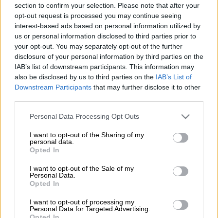
section to confirm your selection. Please note that after your
Προσθέστε το ΕΘΝΟΣ στη Google
opt-out request is processed you may continue seeing
interest-based ads based on personal information utilized by
Δεν θα είναι ο επόμενος πρόεδρος της
us or personal information disclosed to third parties prior to
your opt-out. You may separately opt-out of the further
Κοινοβουλευτικής Ομάδας του
ΣΥΡΙΖΑ
ο
disclosure of your personal information by third parties on the
Νίκος Παππάς
,
όπως ο ίδιος ξεκαθάρισε
IAB’s list of downstream participants. This information may
μιλώντας την Τρίτη στον ΑΝΤ1. Ο μέχρι χθες
also be disclosed by us to third parties on the
IAB’s List of
υποψήφιος για την προεδρία του
ΣΥΡΙΖΑ
Downstream Participants
that may further disclose it to other
third parties.
μίλησε για την ανάγκη πολιτικοποίησης της
συζήτησης ενόψει του δεύτερου γύρου των
Please note that this website/app uses one or more Google
Personal Data Processing Opt Outs
εκλογών για την προεδρία του κόμματος,
services and may gather and store information including but
not limited to your visit or usage behaviour. You may click to
I want to opt-out of the Sharing of my
λέγοντας χαρακτηριστικά: «Θέλω να καλέσω
personal data.
grant or deny consent to Google and its third-party tags to
και τις δύο μεριές να πολιτικοποιήσουν την
Opted In
use your data for below specified purposes in below Google
κουβέντα».
consent section.
I want to opt-out of the Sale of my
Personal Data.
Ερωτηθείς για τη θέση που είχε εκφράσει
Opted In
κατά τη διάρκεια του πρώτου γύρου των
I want to opt-out of processing my
εκλογών για τη διενέργεια ντιμπέιτ και την
Personal Data for Targeted Advertising.
Opted In