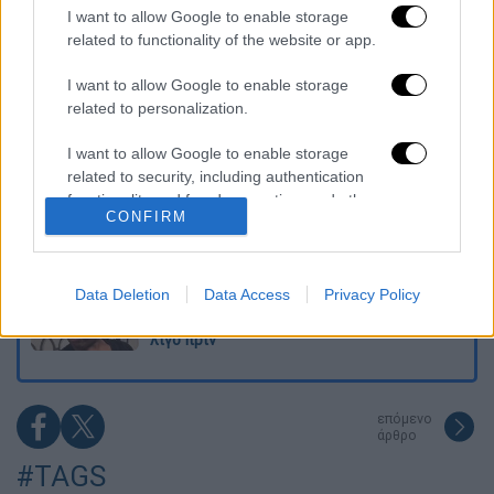
Τα «γεράκια» της Ψάθας: Έσωσαν από τη
I want to allow Google to enable storage
μεγάλη φωτιά τη γειτονιά που κάποτε τους
related to functionality of the website or app.
έδιωχνε - «Πέρασε όλη η ζωή μπροστά μου»
I want to allow Google to enable storage
Κυνήγι χρόνου στα λεωφορεία: Δρομολόγια
related to personalization.
που «δεν βγαίνουν» και προειδοποιήσεις
I want to allow Google to enable storage
related to security, including authentication
Σοκ στο Μεξικό: Influencer εκτελέστηκε σε
functionality and fraud prevention, and other
ζωντανή μετάδοση - Τον πυροβόλησαν στο
CONFIRM
user protection.
κεφάλι
Παιδιά ζούσαν για μέρες με τη νεκρή
Data Deletion
Data Access
Privacy Policy
μητέρα τους και τον πρώην της: Η
μυστηριώδης υπόθεση και το livestream
λίγο πριν
επόμενο
άρθρο
#TAGS