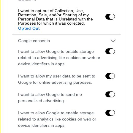
επίκληση της θέσης του από την υποψήφια
πρόεδρο Έφη Αχτσιόγλου,
είπε πως του
I want to opt-out of Collection, Use,
Retention, Sale, and/or Sharing of my
δίνει το δικαίωμα να αναρωτηθεί γιατί δεν
Personal Data that Is Unrelated with the
Purposes for which it was collected.
έγινε.
Opted Out
Απαντώντας στην
ερώτηση
γιατί επέλεξε
Google consents
τον
Κασσελάκη και όχι την Αχτσιόγλου
, ο
I want to allow Google to enable storage
Νίκος Παππάς είπε ότι υπάρχουν πολιτικές
related to advertising like cookies on web or
διαφωνίες με την υποψήφια πρόεδρο,
device identifiers in apps.
υπενθυμίζοντας τις έντονες διαφωνίες τους
στο Συνέδριο.
I want to allow my user data to be sent to
Google for online advertising purposes.
Σε ό,τι αφορά τη σημερινή συνάντησή του με
I want to allow Google to send me
τον
Στέφανο Κασσελάκη
, ανέφερε πως έγινε
personalized advertising.
στο φως του
ήλιου
και χωρίς ανταλλάγματα
θέσεων.
I want to allow Google to enable storage
related to analytics like cookies on web or
Διαβάστε ακόμη
device identifiers in apps.