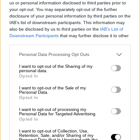
κάλπη, με τη μορφή ενός
συνοπτικού
us or personal information disclosed to third parties prior to
επικοινωνιακού φυλλαδίου
, απέδειξαν ότι
your opt-out. You may separately opt-out of the further
disclosure of your personal information by third parties on the
κάνουν μόνο αλλαγές 'βιτρίνας' και όχι
IAB’s list of downstream participants. This information may
ουσίας. Μάλιστα, στη βιασύνη τους ξέχασαν
also be disclosed by us to third parties on the
IAB’s List of
να συμπεριλάβουν δύο από τα τρία βασικά
Downstream Participants
that may further disclose it to other
και μόνιμα ζητούμενα κάθε διακυβέρνησης:
third parties.
τη δυναμική ανάπτυξη της οικονομίας με
Please note that this website/app uses one or more Google
Personal Data Processing Opt Outs
προσέλκυση περισσότερων και καλύτερων
services and may gather and store information including but
ιδιωτικών επενδύσεων και την ασφάλεια
not limited to your visit or usage behaviour. You may click to
I want to opt-out of the Sharing of my
personal data.
grant or deny consent to Google and its third-party tags to
στα σύνορα και τις πόλεις μας, με δίκαιη
Opted In
use your data for below specified purposes in below Google
αλλά αυστηρή διαχείριση του
consent section.
I want to opt-out of the Sale of my
μεταναστευτικού ζητήματος. Προφανώς,
Personal Data.
Opted In
δεν τους απασχολούν ως θέματα και έτσι
ίσως εξηγείται γιατί δεν λένε τίποτα για
I want to opt-out of processing my
Personal Data for Targeted Advertising.
αυτά στις 9 ενότητες του 'νέου' παλιού τους
Opted In
προγράμματος».
I want to opt-out of Collection, Use,
Retention, Sale, and/or Sharing of my
«Δε λένε τίποτα για την Ελλάδα του
Personal Data that Is Unrelated with the