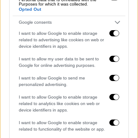
Purposes for which it was collected.
2030»
Opted Out
Ο κ. Σκέρτσος υπογράμμισε: «Το πρόβλημα
Google consents
του ΣΥΡΙΖΑ είναι οι ιδέες του και όχι η
I want to allow Google to enable storage
επικοινωνία τους. Διότι, τελικά,
related to advertising like cookies on web or
αναπαράγουν το αναχρονιστικό οικονομικό
device identifiers in apps.
μοντέλο που χρεοκόπησε την περασμένη
δεκαετία χωρίς να λένε τίποτα για την
I want to allow my user data to be sent to
Google for online advertising purposes.
Ελλάδα του 2030 που οραματιζόμαστε και
αξίζουμε. Μια περήφανη, ευρωπαϊκή χώρα,
I want to allow Google to send me
πιο παραγωγική, με υψηλότερα εισοδήματα,
personalized advertising.
πιο πράσινη, ψηφιακή, κοινωνική και ισχυρή».
I want to allow Google to enable storage
ΟΛΕΣ ΟΙ ΕΙΔΗΣΕΙΣ
related to analytics like cookies on web or
device identifiers in apps.
Σε ενδομήτρια αιμορραγία αποδίδεται ο
I want to allow Google to enable storage
θάνατος της 19χρονης εγκύου στη Νέα
related to functionality of the website or app.
Μάκρη: Το περιστατικό αξιολογήθηκε