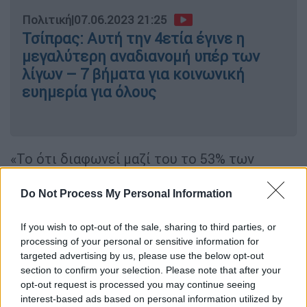
Πολιτική
|
07.06.2023 21:25
Τσίπρας: Αυτή την 4ετία έγινε η
μεγαλύτερη αναδιανομή υπέρ των
λίγων – 7 βήματα για κοινωνική
ευημερία για όλους
«Το ότι διαφωνεί μαζί του το 53% των
ψηφοφόρων που, είτε ψήφισαν τη
Νέα
Δημοκρατία,
είτε εγκατέλειψαν το κόμμα
Do Not Process My Personal Information
του, δε μοιάζει να τον απασχολεί καθόλου»,
If you wish to opt-out of the sale, sharing to third parties, or
συνέχισε ο εκπρόσωπος Τύπου της ΝΔ.
processing of your personal or sensitive information for
targeted advertising by us, please use the below opt-out
Και πρόσθεσε: «Επαναλανσάροντας σήμερα
section to confirm your selection. Please note that after your
το παλιό τους πρόγραμμα, με τις ίδιες
opt-out request is processed you may continue seeing
παλιές ιδέες που καταδικάστηκαν στην
interest-based ads based on personal information utilized by