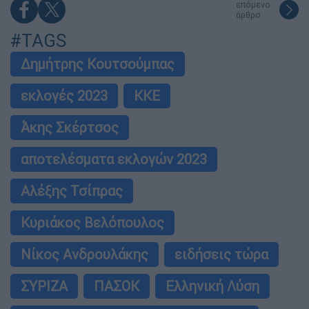
επόμενο
άρθρο
#TAGS
Δημήτρης Κουτσούμπας
εκλογές 2023
ΚΚΕ
Άκης Σκέρτσος
αποτελέσματα εκλογών 2023
Αλέξης Τσίπρας
Κυριάκος Βελόπουλος
Νίκος Ανδρουλάκης
ειδήσεις τώρα
ΣΥΡΙΖΑ
ΠΑΣΟΚ
Ελληνική Λύση