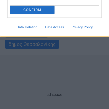
αποτελέσματα εκλογών 2023
CONFIRM
περιφερειακές εκλογές
ΣΥΡΙΖΑ
Data Deletion
Data Access
Privacy Policy
Αλέξης Τσίπρας
δήμος Θεσσαλονίκης