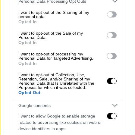
Personal Data Processing Opt Outs
services and may gather and store information including but
not limited to your visit or usage behaviour. You may click to
I want to opt-out of the Sharing of my
personal data.
grant or deny consent to Google and its third-party tags to
Opted In
use your data for below specified purposes in below Google
consent section.
I want to opt-out of the Sale of my
Personal Data.
Πολιτική
|
15.10.2023 20:21
Opted In
Εκλογές: Πρώτος ο Μουτζούρης στο
I want to opt-out of processing my
Βόρειο Αιγαίο
Personal Data for Targeted Advertising.
Opted In
Δείτε τα αποτελέσματα
I want to opt-out of Collection, Use,
Retention, Sale, and/or Sharing of my
Personal Data that Is Unrelated with the
Purposes for which it was collected.
Opted Out
Google consents
I want to allow Google to enable storage
related to advertising like cookies on web or
device identifiers in apps.