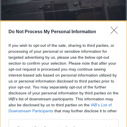
Πολιτική
|
15.10.2023 20:22
Do Not Process My Personal Information
Ανατροπή στην Περιφέρεια Θεσσαλίας:
Προβάδισμα Κουρέτα δείχνουν τα
If you wish to opt-out of the sale, sharing to third parties, or
processing of your personal or sensitive information for
πρώτα αποτελέσματα
targeted advertising by us, please use the below opt-out
Δείτε τα αποτελέσματα
section to confirm your selection. Please note that after your
opt-out request is processed you may continue seeing
interest-based ads based on personal information utilized by
us or personal information disclosed to third parties prior to
your opt-out. You may separately opt-out of the further
disclosure of your personal information by third parties on the
IAB’s list of downstream participants. This information may
also be disclosed by us to third parties on the
IAB’s List of
Downstream Participants
that may further disclose it to other
third parties.
Please note that this website/app uses one or more Google