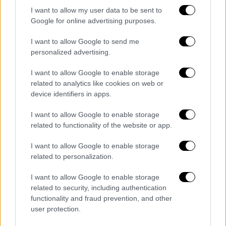
I want to allow my user data to be sent to
Google for online advertising purposes.
I want to allow Google to send me
personalized advertising.
I want to allow Google to enable storage
Πολιτική
|
15.10.2023 20:20
related to analytics like cookies on web or
Περιφέρεια Ανατολικής Μακεδονίας και
device identifiers in apps.
Θράκης: Ντέρμπι με προβάδισμα Τοψίδη
I want to allow Google to enable storage
Δείτε τα αποτελέσματα
related to functionality of the website or app.
I want to allow Google to enable storage
related to personalization.
περισσότερα άρθρα
I want to allow Google to enable storage
ΑΛΛΑ #TAGS
related to security, including authentication
functionality and fraud prevention, and other
ειδήσεις τώρα
user protection.
αυτοδιοικητικές εκλογές