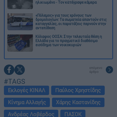
ηλικιωμένο - Τον κατέγραψε κάμερα
«Πόλεμος» για τους χρόνους των
δρομολογίων: Τα σωματεία απαντούν στις
καταγγελίες, οι παρατάξεις περνούν στην
αντεπίθεση
Κόλαφος ΟΟΣΑ: Στην τελευταία θέση η
Ελλάδα για το πραγματικό διαθέσιμο
εισόδημα των νοικοκυριών
επόμενο
άρθρο
#TAGS
Εκλογές ΚΙΝΑΛ
Παύλος Χρηστίδης
Κίνημα Αλλαγής
Χάρης Καστανίδης
Ανδρέας Λοβέρδος
ΠΑΣΟΚ