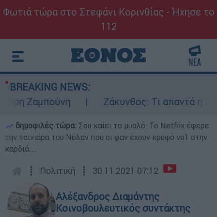
Φωτιά τώρα στο Στεφάνι Κορινθίας - Ήχησε το
112
BREAKING NEWS:
ση Ζαμπούνη
Ζάκυνθος: Τι απαντά η ΕΛΑΣ γ
δημοφιλές τώρα:
Σου καίει το μυαλό: Το Netflix έφερε
την ταινιάρα του Νόλαν που οι φαν έχουν κρυφό νο1 στην
καρδιά...
┋
Πολιτική
┋
30.11.2021 07:12
Αλέξανδρος Διαμάντης
Κοινοβουλευτικός συντάκτης