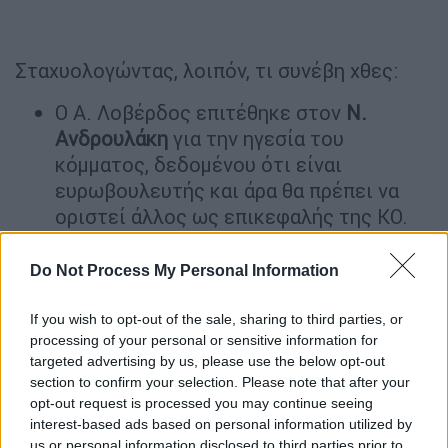
Σταχυολογώντας, λοιπόν, τι συνέβη χθες:
Ο Α. Λοβέρδος επιτέθηκε στον
Ν.
Ανδρουλάκη
για την ηγεσία του
κόμματος, δεδομένου ότι είναι
ευρωβουλευτής και άρα θα πρέπει να
οριστεί άλλος ως επικεφαλής της ΚΟ.
«Ο ανθρωπος που θα εκπροσωπεί την
παράταξη θα εκφράζει τις δικές του
Do Not Process My Personal Information
απόψεις σε συνεργασία φυσικά με το
κόμμα», απάντησε ο
Ανδρουλάκης
, με τον
If you wish to opt-out of the sale, sharing to third parties, or
processing of your personal or sensitive information for
κ. Λοβέρδο
να θυμίζει ότι ο επικεφαλής
targeted advertising by us, please use the below opt-out
της ΚΟ εκλέγεται από την ίδια τη
section to confirm your selection. Please note that after your
Κοινοβουλευτική Ομάδα.
opt-out request is processed you may continue seeing
Έντονη ήταν η μάχη για τη συμφωνία των
interest-based ads based on personal information utilized by
us or personal information disclosed to third parties prior to