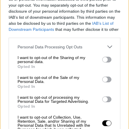
Πρεσπών: Ο
Α. Λοβέρδος
ξεκαθάρισε
your opt-out. You may separately opt-out of the further
οτί εξ αρχής τάχθηκε κατά της
disclosure of your personal information by third parties on the
συμφωνία και πέταξε το γάντι στους
IAB’s list of downstream participants. This information may
υπόλοιπους. «Εγώ είμαι πατριώτης και
also be disclosed by us to third parties on the
IAB’s List of
δεν πρέπει να ενοχοποιείται ο όρος.
Downstream Participants
that may further disclose it to other
third parties.
Είμαι αρνητικός για τη
Συμφωνία των
Πρεσπών
, διότι οι γείτονες δεν τηρούν
Please note that this website/app uses one or more Google
Personal Data Processing Opt Outs
services and may gather and store information including but
τις δεσμεύσεις. Ρωτήστε και τους
not limited to your visit or usage behaviour. You may click to
I want to opt-out of the Sharing of my
υπόλοιπους, ήταν κατά της Συμφωνίας;
personal data.
grant or deny consent to Google and its third-party tags to
Opted In
», είπα χαρακτηριστικά. Οι υπόλοιποι
use your data for below specified purposes in below Google
απέφυγαν να πάρουν θέση για…
consent section.
I want to opt-out of the Sale of my
Personal Data.
ευνόητους λόγους. Ήταν σαφές ότι ο
Opted In
Αν. Λοβέρδος έκανε μια προσέγγιση στο
πατριωτικό
ΠΑΣΟΚ
, ενώ λίγο αργότερα
I want to opt-out of processing my
Personal Data for Targeted Advertising.
και ο Ν. Ανδρουλάκη «στόχευσε» στη
Opted In
συγκεκριμένη δεξαμενή.
I want to opt-out of Collection, Use,
Ειδική μνεία έγινε στο ποιοι θα πρέπει
Retention, Sale, and/or Sharing of my
Personal Data that Is Unrelated with the
να έρθουν στις κάλπες, μια συζήτηση