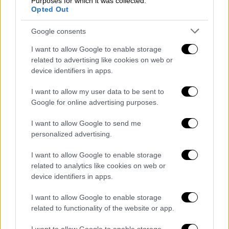
Purposes for which it was collected.
που έχει ανοίξει στο ΚΙΝΑΛ με βασικό
Opted Out
«υπαίτιο» τον Γ. Παπανδρέου. Ο Α.
Google consents
Λοβέρδος κάλεσε τους πάντες
(ψηφοφόρους ΝΔ και ΣΥΡΙΖΑ), με τον
I want to allow Google to enable storage
related to advertising like cookies on web or
Παύλο Χρηστίδη
να διαφωνεί! «Όταν
device identifiers in apps.
πρώην υπουργός ΝΔ λέει ότι θα ψηφίσει
στο
ΚΙΝΑΛ
και ξέρουμε ότι δεν
I want to allow my user data to be sent to
πρόκειται να μας ψηφίσει στις εθνικές
Google for online advertising purposes.
εκλογές, τότε αυτό δεν μας βοηθά», είπε
I want to allow Google to send me
ενώ ο Ν. Ανδρουλάκης δεν απάντησε
personalized advertising.
ευθέως.
I want to allow Google to enable storage
Επίσης, η συζήτηση «φούντωσε» σε ότι
related to analytics like cookies on web or
αφορά μια ενδεχόμενη συνεργασία. Εκεί
device identifiers in apps.
Ν. Ανδρουλάκης
και
Α. Λοβέρδος
πήραν
σαφείς αποστάσεις από τον ΣΥΡΙΖΑ!
I want to allow Google to enable storage
related to functionality of the website or app.
Την ίδια ώρα, «κόντρα» υπήρξε σχετικά
με τους νέους
Ποινικούς Κώδικες
. Ο Α.