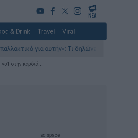
od & Drink
Travel
Viral
 αυτήν»: Τι δηλώνει στο ethnos.gr ο Κώστας Παπ
 νο1 στην καρδιά...