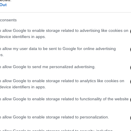
Out
ισημαίνει μεταξύ άλλων ότι εισάγονται
ημα της επιχειρησιακής ετοιμότητας,
consents
μεταχείριση του υφιστάμενου
θέως τις θεμελιώδεις αρχές της ίσης
o allow Google to enable storage related to advertising like cookies on
 της μη διακριτικής μεταχείρισης. Η
evice identifiers in apps.
 προβλέψεις που νοθεύουν τον ανταγωνισμό
o allow my user data to be sent to Google for online advertising
ρόσβαση στη σύμβαση σε νέους
s.
στην πράξη τη διαφάνεια της
 επιλογή του αναδόχου καθίσταται
to allow Google to send me personalized advertising.
ικό επικαλούνται παρέκκλιση της αρχής
o allow Google to enable storage related to analytics like cookies on
evice identifiers in apps.
σμό της Κρήτης
, ένσταση κατατέθηκε για τα
o allow Google to enable storage related to functionality of the website
ται σε μια ευρύτερη στρατηγική
κών διαγωνισμών με κοινό παρονομαστή
ι διακηρύξεις περιλαμβάνουν ρυθμίσεις
o allow Google to enable storage related to personalization.
χους, δηλαδή τα ΚΤΕΛ, περιορίζοντας την
o allow Google to enable storage related to security, including