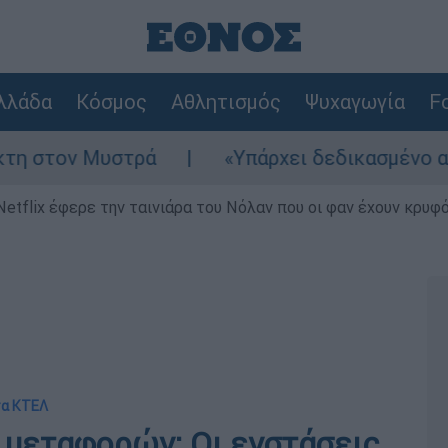
λλάδα
Κόσμος
Αθλητισμός
Ψυχαγωγία
Fo
ρά
«Υπάρχει δεδικασμένο απαλλακτικό για
Netflix έφερε την ταινιάρα του Νόλαν που οι φαν έχουν κρυφό
 τα ΚΤΕΛ
μεταφορών: Οι ενστάσεις