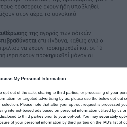
στους τέσσερεις έχουν ήδη υποβληθεί
νάξουν στον αέρα το συνολικό
λευθέρωσης
της αγοράς των οδικών
 επιβραδύνεται
επικίνδυνα, καθώς ενώ ο
ριλίου να έχουν προκηρυχθεί και οι 12
 σήμερα έχουν προκηρυχθεί μόνον οι
ρούν τις Περιφέρειες Στερεάς Ελλάδας,
ocess My Personal Information
Νήσων. Ωστόσο, σχεδόν όλοι, με την
, ο οποίος προκηρύχθηκε και τελευταίος,
to opt-out of the sale, sharing to third parties, or processing of your per
στάσεις. Οπως ορίζεται στην προκήρυξη, οι
formation for targeted advertising by us, please use the below opt-out s
ιτροπή Διαγωνισμού του Υπερταμείου και
r selection. Please note that after your opt-out request is processed y
άσεων (ΕΑΔΗΣΥ). Κατά συνέπεια η αρχική
eing interest-based ads based on personal information utilized by us or
disclosed to third parties prior to your opt-out. You may separately opt-
ο Υπερταμείο, χωρίς αυτό να σημαίνει
losure of your personal information by third parties on the IAB’s list of
ίων δεδομένου ότι οι ενιστάμενοι έχουν