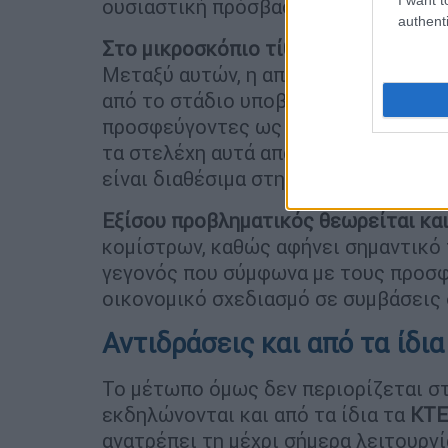
ουσιαστική πρόσβαση νέων παικτών 
authenti
Στο μικροσκόπιο τίθενται συγκεκριμέ
Μεταξύ αυτών, η απαίτηση για κατά
από το στάδιο υποβολής προσφορών,
προσφεύγοντες ως «φίλτρο» αποκλε
τα στελέχη αυτά απασχολούνται ήδη 
είναι διαθέσιμα στην αγορά.
Εξίσου προβληματικός θεωρείται κα
κομίστρων, καθώς αφήνει σημαντικό 
γεγονός που σύμφωνα με τους προσ
οικονομικό σχεδιασμό σε συμβάσεις δ
Αντιδράσεις και από τα ίδι
Το μέτωπο όμως δεν περιορίζεται στ
εκδηλώνονται και από τα ίδια τα
ΚΤ
ανατρέπει τη μέχρι σήμερα λειτουργί