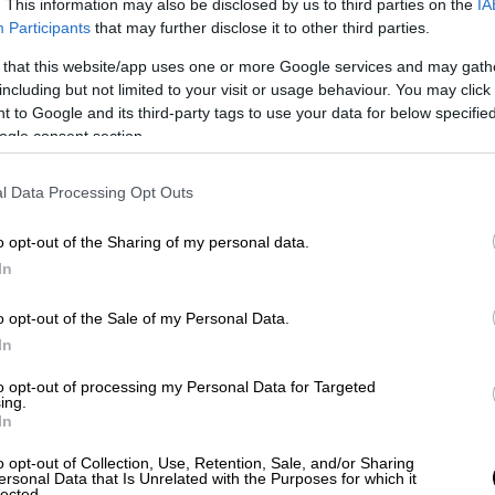
. This information may also be disclosed by us to third parties on the
IA
ιδράσεις τους προσφεύγοντας και
Participants
that may further disclose it to other third parties.
εις έως το Συμβούλιο της Επικρατείας
 that this website/app uses one or more Google services and may gath
 περαιτέρω καθυστέρηση στη διαδικασία.
including but not limited to your visit or usage behaviour. You may click 
 to Google and its third-party tags to use your data for below specifi
ς
των νησιωτικών περιοχών (Κρήτη και
ogle consent section.
και «φιλέτα», οι ενστάσεις κατατέθηκαν,
είες διεθνούς συγκοινωνιακού ομίλου
l Data Processing Opt Outs
ραφικούς όρους, οι οποίοι ευνοούν τις
ν έως σήμερα τη συγκοινωνία στην Ελλάδα
o opt-out of the Sharing of my personal data.
ταση προέρχεται από ...εγχώριο παίκτη και
In
 ΚΤΕΛ Λιβαδειάς και αφορά τον διαγωνισμό
o opt-out of the Sale of my Personal Data.
ση του θέματος αναφέρουν ότι η ένσταση
In
ρρύθμισης καθώς εκφράζεται ο ισχυρισμός
αισίου θα έπρεπε να αναλάβει με ανάθεση
to opt-out of processing my Personal Data for Targeted
ing.
μειώνουν, αντιβαίνει την ίδια την
In
ρωση της αγοράς των οδικών μεταφορών.
o opt-out of Collection, Use, Retention, Sale, and/or Sharing
ersonal Data that Is Unrelated with the Purposes for which it
 κατατεθεί αφορά τις γραμμές της Κρήτης
lected.