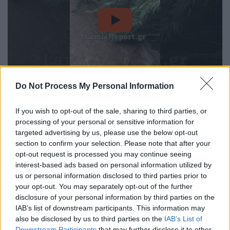
video
Do Not Process My Personal Information
Μεγάλες
ζημιές έγιναν σε φυστικιές και
άλλα δέντρα
, με τον καρπό τους να
If you wish to opt-out of the sale, sharing to third parties, or
βρίσκεται στο έδαφος
εξαιτίας των
processing of your personal or sensitive information for
targeted advertising by us, please use the below opt-out
ισχυρότατων ανέμων.
section to confirm your selection. Please note that after your
opt-out request is processed you may continue seeing
interest-based ads based on personal information utilized by
us or personal information disclosed to third parties prior to
your opt-out. You may separately opt-out of the further
disclosure of your personal information by third parties on the
IAB’s list of downstream participants. This information may
video
also be disclosed by us to third parties on the
IAB’s List of
Downstream Participants
that may further disclose it to other