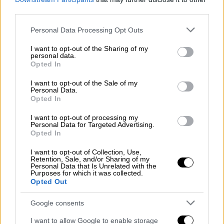
third parties.
Please note that this website/app uses one or more Google
Personal Data Processing Opt Outs
services and may gather and store information including but
not limited to your visit or usage behaviour. You may click to
I want to opt-out of the Sharing of my
Ισχυρές βροχοπτώσεις και χαλάζι σε
personal data.
grant or deny consent to Google and its third-party tags to
Opted In
Λάρισα και Καστοριά
use your data for below specified purposes in below Google
consent section.
I want to opt-out of the Sale of my
Η
κακοκαιρία επηρέασε και τον νομό
Personal Data.
Opted In
Λάρισας
, με τα φαινόμενα να ξεκινούν από τα
βόρεια τμήματά του. Στην περιοχή της
I want to opt-out of processing my
Personal Data for Targeted Advertising.
Ελασσόνας καταγράφηκαν
ισχυρές
Opted In
βροχοπτώσεις
, ενώ κατά διαστήματα
I want to opt-out of Collection, Use,
σημειώθηκε και χαλαζόπτωση. Έντονη
βροχή
Retention, Sale, and/or Sharing of my
και χαλάζι
καταγράφηκαν και στη
Personal Data that Is Unrelated with the
Purposes for which it was collected.
Βερδικούσια, με τους κατοίκους και τους
Opted Out
αγρότες να
παρακολουθούν με ανησυχία
την
Google consents
εξέλιξη των φαινομένων.
I want to allow Google to enable storage