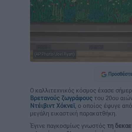
(AP Photo/Joel Ryan)
Προσθέστε
Ο καλλιτεχνικός κόσμος έχασε σήμερ
Βρετανούς
ζωγράφους
του 20ου αιώ
Ντέιβιντ Χόκνεϊ
, ο οποίος έφυγε απ
μεγάλη εικαστική παρακατθήκη.
Έγινε παγκοσμίως γνωστός
τη δεκαε