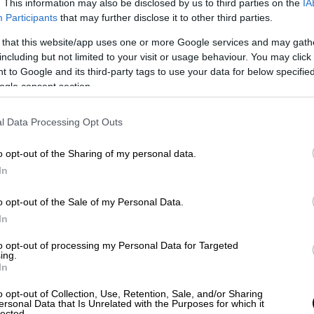
. This information may also be disclosed by us to third parties on the
IA
Participants
that may further disclose it to other third parties.
 that this website/app uses one or more Google services and may gath
including but not limited to your visit or usage behaviour. You may click 
 to Google and its third-party tags to use your data for below specifi
ogle consent section.
l Data Processing Opt Outs
o opt-out of the Sharing of my personal data.
In
o opt-out of the Sale of my Personal Data.
In
to opt-out of processing my Personal Data for Targeted
ing.
In
o opt-out of Collection, Use, Retention, Sale, and/or Sharing
ersonal Data that Is Unrelated with the Purposes for which it
και ήταν το τέταρτο από τα πέντε παιδιά
lected.