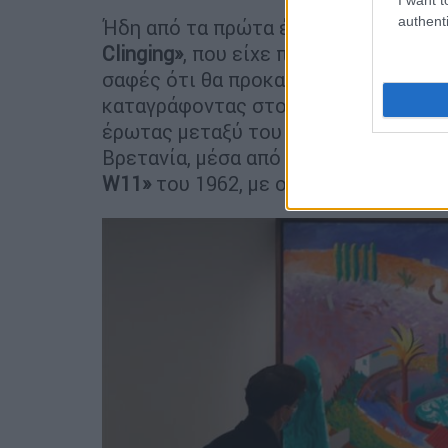
authenti
Ήδη από τα πρώτα έργα του, όπως το
Clinging»
, που είχε πάρει το όνομά τ
σαφές ότι θα προκαλούσε ευχαρίστω
καταγράφοντας στοιχεία από τη ζωή
έρωτας μεταξύ του ίδιου φύλου συνι
Βρετανία, μέσα από δημιουργίες όπω
W11»
του 1962, με οδοντόκρεμες Col