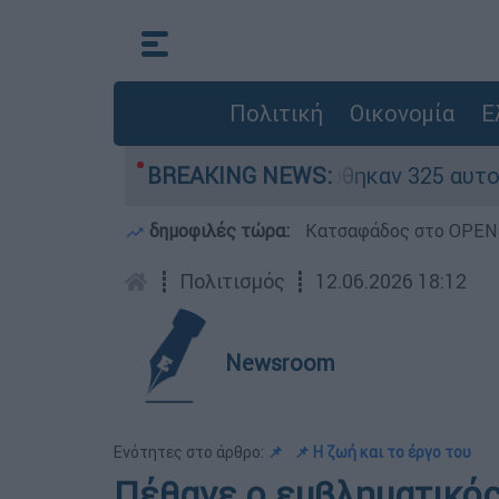
Πολιτική
Οικονομία
Ε
ινα» - Ολοκληρώθηκαν 325 αυτοψίες στις πληγε
BREAKING NEWS:
δημοφιλές τώρα:
Κατσαφάδος στο OPEN: 
┋
Πολιτισμός
┋
12.06.2026 18:12
Newsroom
Ενότητες στο άρθρο:
📌
📌 Η ζωή και το έργο του
Πέθανε ο εμβληματικός