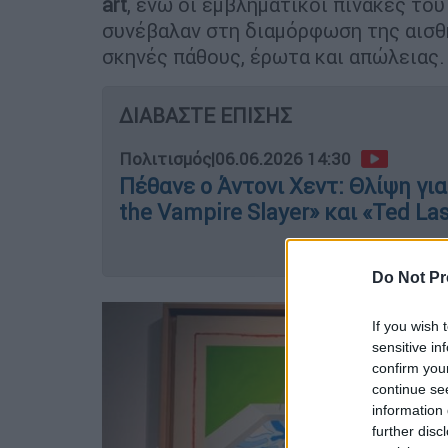
art
, ενώ οι εμβληματικοί πίνακές του
συνέβαλαν στη διαμόρφωση της αισθ
σκηνές πάθους, έρωτα και απώλειας.
ΔΙΑΒΑΣΤΕ ΕΠΙΣΗΣ
Πολιτισμός
|
06.06.2026 14:30
Πέθανε ο Άντονι Χεντ: Θλίψη γι
the Vampire Slayer» και «Ted La
Do Not Pr
If you wish 
sensitive in
confirm you
continue se
information 
further disc