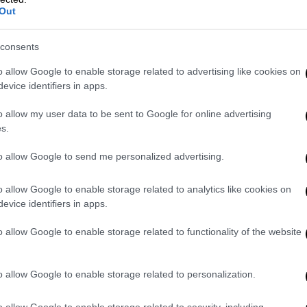
Out
διος αποκαλούσε
«ριζοσπαστική οικογένεια
consents
χνική καλλιέργειά του από μικρή ηλικία και
o allow Google to enable storage related to advertising like cookies on
llege.
Σε ηλικία 20 ετών πούλησε το πρώτο
evice identifiers in apps.
ου, για
10 λίρες
, στην έκθεση Yorkshire
o allow my user data to be sent to Google for online advertising
s.
College of Art του Λονδίνου και σύντομα
to allow Google to send me personalized advertising.
 επαναστατικό πνεύμα του. Η άρνησή του,
ο μοντέλο παραλίγο να του στοιχίσει το
o allow Google to enable storage related to analytics like cookies on
σε μια αντρική φιγούρα από αμερικανικό
evice identifiers in apps.
o allow Google to enable storage related to functionality of the website
α πτυχιακή εργασία που του είχε ζητηθεί,
μα ότι θα έπρεπε να αξιολογηθεί
o allow Google to enable storage related to personalization.
, αναγνωρίζοντας το ταλέντο του,
επιτρέψει να αποφοιτήσει.
o allow Google to enable storage related to security, including