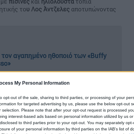
 με
πισίνες
και
ηλιόλουστα
τοπία
ητικής το
υ Λος Άντζελες
αποτυπώνοντας
α τον αγαπημένο ηθοποιό των «Buffy
sso»
ocess My Personal Information
to opt-out of the sale, sharing to third parties, or processing of your per
formation for targeted advertising by us, please use the below opt-out s
r selection. Please note that after your opt-out request is processed y
eing interest-based ads based on personal information utilized by us or
disclosed to third parties prior to your opt-out. You may separately opt-
losure of your personal information by third parties on the IAB’s list of