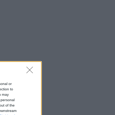
sonal or
ection to
ou may
 personal
out of the
 downstream