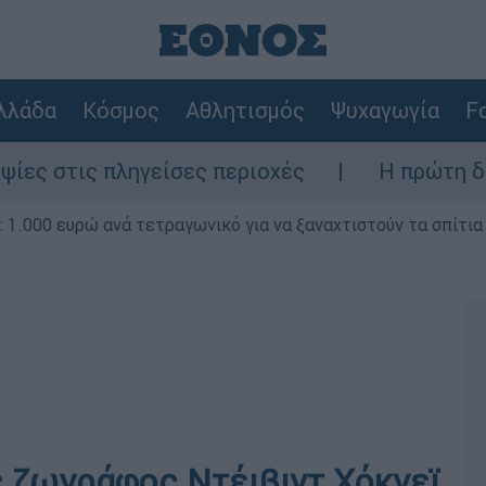
λλάδα
Κόσμος
Αθλητισμός
Ψυχαγωγία
Fo
ίσες περιοχές
Η πρώτη δήλωση της οικογ
1.000 ευρώ ανά τετραγωνικό για να ξαναχτιστούν τα σπίτια
 ζωγράφος Ντέιβιντ Χόκνεϊ