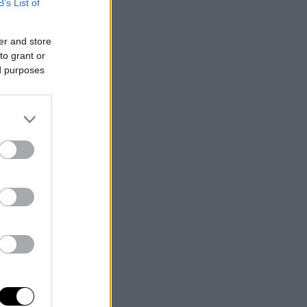
B’s List of
er and store
to grant or
ed purposes