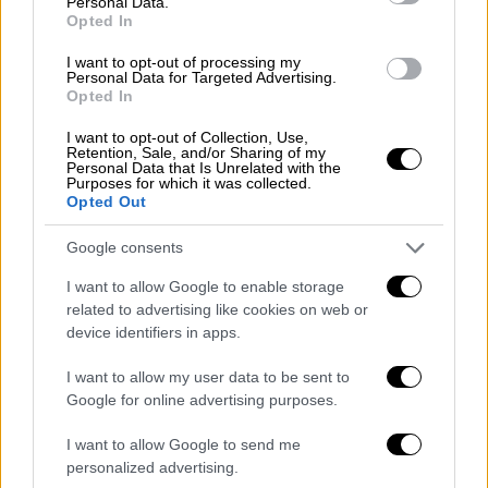
νεφώσεις το πρωί .
Personal Data.
Opted In
Άνεμοι: Μεταβλητοί ασθενείς 2 με 3 μποφόρ,
από το μεσημέρι θα πνέουν από βόρειες
I want to opt-out of processing my
Personal Data for Targeted Advertising.
διευθύνσεις 3 με 4 και βαθμιαία έως 5
Opted In
μποφόρ.
I want to opt-out of Collection, Use,
Θερμοκρασία: Από 06 έως 16 βαθμούς
Retention, Sale, and/or Sharing of my
Personal Data that Is Unrelated with the
Κελσίου.
Purposes for which it was collected.
Opted Out
ΜΑΚΕΔΟΝΙΑ, ΘΡΑΚΗ
Καιρός: Γενικά αίθριος με λίγες τοπικές
Google consents
νεφώσεις τις πρωινές ώρες.
I want to allow Google to enable storage
Άνεμοι: Μεταβλητοί ασθενείς 2 με 3 μποφόρ,
related to advertising like cookies on web or
από το μεσημέρι θα πνέουν από βόρειες
device identifiers in apps.
διευθύνσεις 3 με 4 και βαθμιαία έως 5
I want to allow my user data to be sent to
μποφόρ.
Google for online advertising purposes.
Θερμοκρασία: Από 05 έως 16 βαθμούς
Κελσίου. Στη δυτική Μακεδονία η ελάχιστη
I want to allow Google to send me
personalized advertising.
3 με 4 βαθμούς χαμηλότερη.