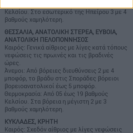
Θερμοκρασία: Από 08 έως 19 βαθμούς
Κελσίου. Στο εσωτερικό της Ηπείρου 3 με 4
βαθμούς χαμηλότερη.
ΘΕΣΣΑΛΙΑ, ΑΝΑΤΟΛΙΚΗ ΣΤΕΡΕΑ, ΕΥΒΟΙΑ,
ΑΝΑΤΟΛΙΚΗ ΠΕΛΟΠΟΝΝΗΣΟΣ
Καιρός: Γενικά αίθριος με λίγες κατά τόπους
νεφώσεις τις πρωινές και τις βραδινές
ώρες.
Άνεμοι: Από βόρειες διευθύνσεις 2 με 4
μποφόρ, το βράδυ στις Σποράδες βόρειοι
βορειοανατολικοί έως 5 μποφόρ.
Θερμοκρασία: Από 05 έως 19 βαθμούς
Κελσίου. Στα βόρεια η μέγιστη 2 με 3
βαθμούς χαμηλότερη.
ΚΥΚΛΑΔΕΣ, ΚΡΗΤΗ
Καιρός: Σχεδόν αίθριος με λίγες νεφώσεις