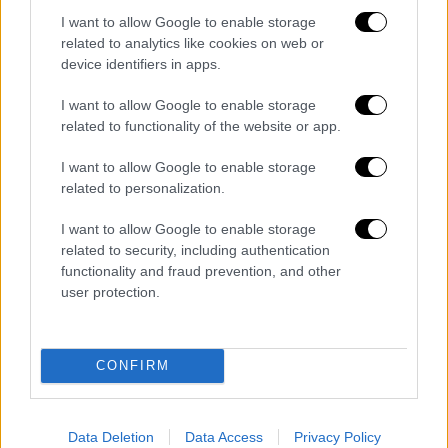
I want to allow Google to enable storage
related to analytics like cookies on web or
device identifiers in apps.
I want to allow Google to enable storage
related to functionality of the website or app.
video
I want to allow Google to enable storage
related to personalization.
I want to allow Google to enable storage
related to security, including authentication
functionality and fraud prevention, and other
ΝΗΣΙΑ ΙΟΝΙΟΥ, ΗΠΕΙΡΟΣ, ΔΥΤΙΚΗ ΣΤΕΡΕΑ,
user protection.
ΔΥΤΙΚΗ ΠΕΛΟΠΟΝΝΗΣΟΣ
Καιρός: Σχεδόν αίθριος με κατά τόπους
νεφώσεις κυρίως τις πρωινές και τις
CONFIRM
βραδινές ώρες.
Άνεμοι: Μεταβλητοί ασθενείς και στο
βόρειο Ιόνιο βόρειοι έως 5 μποφόρ.
Data Deletion
Data Access
Privacy Policy