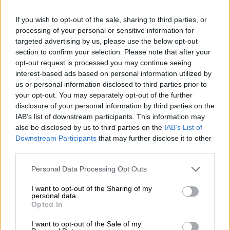
Κρήτη, ενώ η επόμενη εβδομάδα θα κυλήσει
όπως αυτή που διανύουμε, δηλαδή με καλό
If you wish to opt-out of the sale, sharing to third parties, or
καιρό, κρύο το πρωί και υψηλές
processing of your personal or sensitive information for
targeted advertising by us, please use the below opt-out
θερμοκρασίες το μεσημέρι.
section to confirm your selection. Please note that after your
opt-out request is processed you may continue seeing
Η πρόγνωση της ΕΜΥ
interest-based ads based on personal information utilized by
us or personal information disclosed to third parties prior to
ΑΤΤΙΚΗ
your opt-out. You may separately opt-out of the further
Καιρός: Γενικά αίθριος με λίγες κατά τόπους
disclosure of your personal information by third parties on the
νεφώσεις το πρωί κυρίως στα ανατολικά και
IAB’s list of downstream participants. This information may
also be disclosed by us to third parties on the
IAB’s List of
τα βόρεια.
Downstream Participants
that may further disclose it to other
Άνεμοι: Από βόρειες διευθύνσεις 2 με 3 και
third parties.
στα ανατολικά έως 4 μποφόρ.
Please note that this website/app uses one or more Google
Θερμοκρασία: Από 08 έως 19 βαθμούς
Personal Data Processing Opt Outs
services and may gather and store information including but
Κελσίου.
not limited to your visit or usage behaviour. You may click to
I want to opt-out of the Sharing of my
personal data.
grant or deny consent to Google and its third-party tags to
ΘΕΣΣΑΛΟΝΙΚΗ
Opted In
use your data for below specified purposes in below Google
Καιρός: Γενικά αίθριος με λίγες κατά τόπους
consent section.
I want to opt-out of the Sale of my