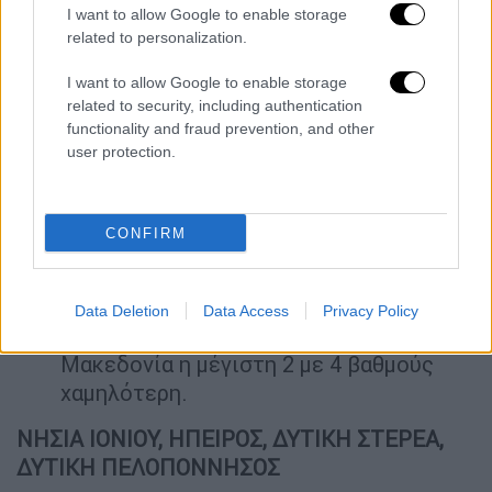
ΜΑΚΕΔΟΝΙΑ, ΘΡΑΚΗ
I want to allow Google to enable storage
related to personalization.
Καιρός: Γενικά αίθριος. Τις μεσημβρινές
- απογευματινές ώρες θα αναπτυχθούν
I want to allow Google to enable storage
νεφώσεις και θα σημειωθούν τοπικοί
related to security, including authentication
functionality and fraud prevention, and other
όμβροι, κυρίως στα ορεινά της
user protection.
Μακεδονίας.
Ανεμοι: Από βόρειες διευθύνσεις 3 με 4,
στα παράκτια 5 μποφόρ με βαθμιαία
CONFIRM
εξασθένηση από τις προμεσημβρινές
ώρες.
Θερμοκρασία: Από 18 έως 35 με 36
Data Deletion
Data Access
Privacy Policy
βαθμούς Κελσίου. Στη δυτική
Μακεδονία η μέγιστη 2 με 4 βαθμούς
χαμηλότερη.
ΝΗΣΙΑ ΙΟΝΙΟΥ, ΗΠΕΙΡΟΣ, ΔΥΤΙΚΗ ΣΤΕΡΕΑ,
ΔΥΤΙΚΗ ΠΕΛΟΠΟΝΝΗΣΟΣ