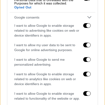
Personal Data that Is Unrelated with the
Ανεμοι: Από βόρειες διευθύνσεις 4 με 5
Purposes for which it was collected.
Opted Out
και στα ανατολικά τοπικά 6 μποφόρ.
Θερμοκρασία: Από 23 έως 36 με 37
Google consents
βαθμούς Κελσίου. Στα ανατολικά η
I want to allow Google to enable storage
μέγιστη 2 με 3 βαθμούς χαμηλότερη.
related to advertising like cookies on web or
device identifiers in apps.
ΘΕΣΣΑΛΟΝΙΚΗ
I want to allow my user data to be sent to
Καιρός: Γενικά αίθριος με λίγες
Google for online advertising purposes.
πρόσκαιρες νεφώσεις τις μεσημβρινές -
απογευματινές ώρες κυρίως στα γύρω
I want to allow Google to send me
personalized advertising.
ορεινά.
Ανεμοι: Βορειοδυτικοί 3 με 4 μποφόρ με
I want to allow Google to enable storage
βαθμιαία εξασθένηση από τις
related to analytics like cookies on web or
προμεσημβρινές ώρες.
device identifiers in apps.
Θερμοκρασία: Από 23 έως 35 βαθμούς
I want to allow Google to enable storage
Κελσίου.
related to functionality of the website or app.