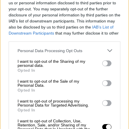
ΕΟΦ: Ανάκληση διαγνωστικών τεστ
us or personal information disclosed to third parties prior to
για HIV και σύφιλη
your opt-out. You may separately opt-out of the further
disclosure of your personal information by third parties on the
IAB’s list of downstream participants. This information may
also be disclosed by us to third parties on the
IAB’s List of
Downstream Participants
that may further disclose it to other
Η
θερμοκρασία
θα σημειώσει μικρή πτώση
third parties.
στα βόρεια. Θα φτάσει στην Μακεδονία, τη
Please note that this website/app uses one or more Google
Θράκη, το Ιόνιο, τα νησιά του Ανατολικού
Personal Data Processing Opt Outs
services and may gather and store information including but
Αιγαίου, τα Δωδεκάνησα και τη νότια Κρήτη
not limited to your visit or usage behaviour. You may click to
I want to opt-out of the Sharing of my
τους 34 με 36 βαθμούς, στα υπόλοιπα
personal data.
grant or deny consent to Google and its third-party tags to
Opted In
ηπειρωτικά τους 36 με 37 και τοπικά τους
use your data for below specified purposes in below Google
consent section.
38 βαθμούς και στην υπόλοιπη νησιωτική
I want to opt-out of the Sale of my
Personal Data.
χώρα τους 31 με 33 βαθμούς Κελσίου.
Opted In
Η πρόγνωση από την ΕΜΥ
I want to opt-out of processing my
Personal Data for Targeted Advertising.
Opted In
ΑΤΤΙΚΗ
I want to opt-out of Collection, Use,
Καιρός: Γενικά αίθριος.
Retention, Sale, and/or Sharing of my