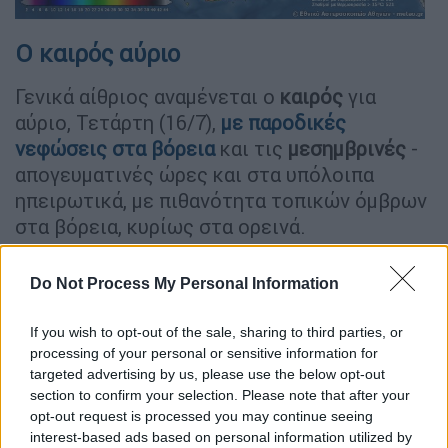
Ο καιρός αύριο
Γενικά αίθριος αναμένεται ο
καιρός
για
αύριο, Τετάρτη (16/7),
με παροδικές
νεφώσεις στα
βόρεια
και τις
μεσημβρινές
-
απογευματινές ώρες και στα υπόλοιπα
ηπειρωτικά, με πιθανότητα τοπικών όμβρων
στα βόρεια, κυρίως στα ορεινά.
Οι
άνεμοι
θα πνέουν από βόρειες
Do Not Process My Personal Information
διευθύνσεις 3 με 5, τοπικά στα ανατολικά
ηπειρωτικά και το Αιγαίο 6 μποφόρ.
If you wish to opt-out of the sale, sharing to third parties, or
processing of your personal or sensitive information for
targeted advertising by us, please use the below opt-out
ΔΙΑΒΑΣΤΕ ΕΠΙΣΗΣ
section to confirm your selection. Please note that after your
opt-out request is processed you may continue seeing
Ελλάδα
|
15.07.2025 14:37
interest-based ads based on personal information utilized by