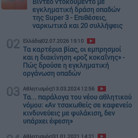
Βίντεο ντοκουμέντο με
εγκληματική δράση οπαδών
της Super 3 - Επιθέσεις,
ναρκωτικά και 20 συλλήψεις
02
Ελλάδα
|
02.07.2026 19:10
Τα καρτέρια βίας, οι εμπρησμοί
και η διακίνηση «ροζ κοκαΐνης» -
Πώς δρούσε η εγκληματική
οργάνωση οπαδών
03
Αθλητισμός
|
13.03.2024 12:56
Τα... παράλογα του νέου αθλητικού
νόμου: «Αν τσακωθείς σε καφενείο
κινδυνεύεις με φυλάκιση, δεν
υπάρχει έφεση»
Αθλητισμός
|
31.01.2021 14:21