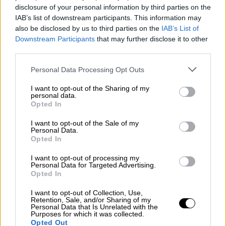
disclosure of your personal information by third parties on the
IAB’s list of downstream participants. This information may
also be disclosed by us to third parties on the
IAB’s List of
Downstream Participants
that may further disclose it to other
Αθλητισμός
|
13.03.2026 18:14
third parties.
ΚΑΕ ΠΑΟΚ: «Ως ελάχιστο φόρο τιμής
Please note that this website/app uses one or more Google
Personal Data Processing Opt Outs
ζητήσαμε την αναβολή του αγώνα με
services and may gather and store information including but
τον Άρη»
not limited to your visit or usage behaviour. You may click to
I want to opt-out of the Sharing of my
personal data.
grant or deny consent to Google and its third-party tags to
Opted In
Η ΚΑΕ ΠΑΟΚ εξέφρασε τη βαθύτατη οδύνη
use your data for below specified purposes in below Google
της για τον αδόκητο χαμό του φιλάθλου της
consent section.
I want to opt-out of the Sale of my
ομάδας
Personal Data.
Opted In
I want to opt-out of processing my
Personal Data for Targeted Advertising.
Opted In
I want to opt-out of Collection, Use,
Retention, Sale, and/or Sharing of my
Personal Data that Is Unrelated with the
Purposes for which it was collected.
Opted Out