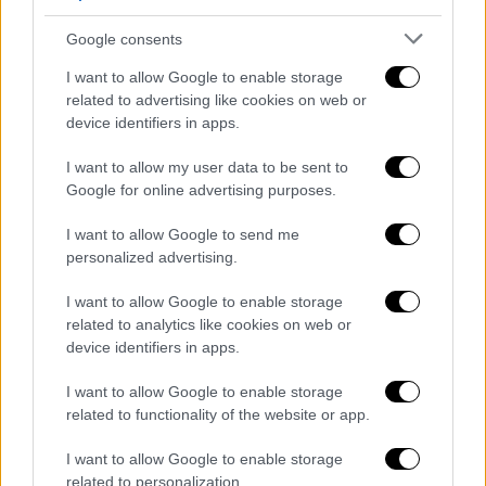
Google consents
I want to allow Google to enable storage
related to advertising like cookies on web or
device identifiers in apps.
I want to allow my user data to be sent to
Google for online advertising purposes.
Αθλητισμός
|
13.03.2026 16:55
ΠΑΟΚ: «Άμεση διαλεύκανση της
I want to allow Google to send me
δολοφονίας ενός νέου ανθρώπου, ούτε
personalized advertising.
ένα ερωτηματικό αναπάντητο»
I want to allow Google to enable storage
Από τον ΠΑΟΚ ζητούν να οδηγηθούν ο
related to analytics like cookies on web or
δράστης ή οι δράστες στη δικαιοσύνη και να
device identifiers in apps.
τιμωρηθούν όπως αρμόζει
I want to allow Google to enable storage
related to functionality of the website or app.
I want to allow Google to enable storage
related to personalization.