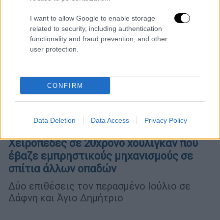
I want to allow Google to enable storage
related to security, including authentication
functionality and fraud prevention, and other
user protection.
CONFIRM
Data Deletion
Data Access
Privacy Policy
Ελλάδα
|
10.02.2026 13:41
Χειροπέδες σε 20χρονο χούλιγκαν που
έβαζε εμπρηστικούς μηχανισμούς σε
σπίτια άλλων οπαδών
Δύο επιθέσεις τον περασμένο Ιούλιο σε
Δάφνη και Άγιο Δημήτριο