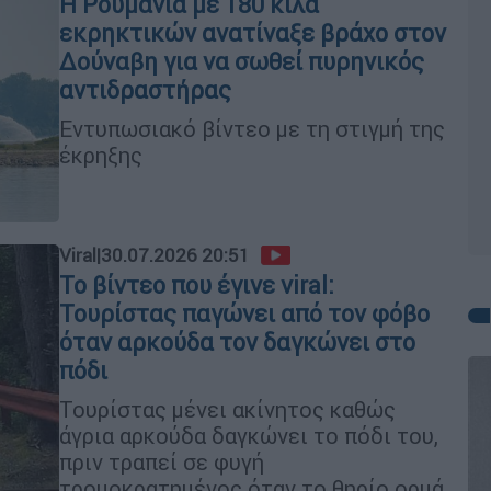
Η Ρουμανία με 180 κιλά
εκρηκτικών ανατίναξε βράχο στον
Δούναβη για να σωθεί πυρηνικός
αντιδραστήρας
Εντυπωσιακό βίντεο με τη στιγμή της
έκρηξης
Viral
|
30.07.2026 20:51
Το βίντεο που έγινε viral:
Τουρίστας παγώνει από τον φόβο
όταν αρκούδα τον δαγκώνει στο
πόδι
Τουρίστας μένει ακίνητος καθώς
άγρια αρκούδα δαγκώνει το πόδι του,
πριν τραπεί σε φυγή
τρομοκρατημένος όταν το θηρίο ορμά