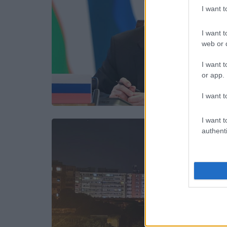
I want 
I want t
web or d
I want t
or app.
I want t
I want t
authenti