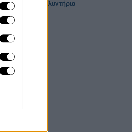
ιλό ηρωίνη στο πλυντήριο