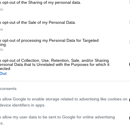
έ
o opt-out of the Sharing of my personal data.
In
o opt-out of the Sale of my Personal Data.
Ώρ
In
Ώ
to opt-out of processing my Personal Data for Targeted
Κόσμος
|
05.06.2026 07:54
ing.
In
Στιγμές τρόμου για τουρίστα: Του
επιτέθηκε αρκούδα που
o opt-out of Collection, Use, Retention, Sale, and/or Sharing
ersonal Data that Is Unrelated with the Purposes for which it
προσπάθησε να ταΐσει παράνομα
ΑΠ
lected.
Out
Φ
Σε περιοχή όπου η επαφή με άγρια
φ
ζώα απαγορεύεται αυστηρά
consents
o allow Google to enable storage related to advertising like cookies on
evice identifiers in apps.
Κόσμος
|
29.05.2026 19:46
o allow my user data to be sent to Google for online advertising
Ώρ
Ο Πούτιν δείχνει την Ουκρανία για
s.
Θ