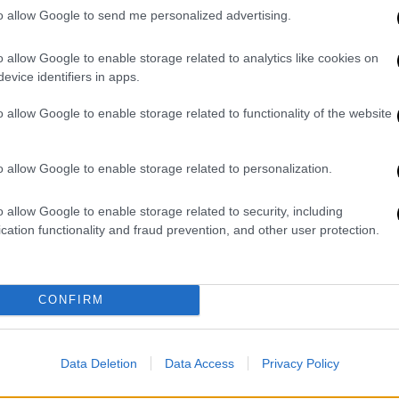
το drone που έπεσε στη Ρουμανία -
κ
to allow Google to send me personalized advertising.
Αιχμές κατά Ούρσουλα φον ντερ
Λάιεν
o allow Google to enable storage related to analytics like cookies on
Είπε ότι η Ρωσία είναι έτοιμη να
evice identifiers in apps.
διεξάγει «αντικειμενική έρευνα εάν
o allow Google to enable storage related to functionality of the website
της δοθούν τα ερείπια του μη
επανδρωμένου αεροσκάφους που
συνετρίβη στη Ρουμανία»
o allow Google to enable storage related to personalization.
o allow Google to enable storage related to security, including
cation functionality and fraud prevention, and other user protection.
Κόσμος
|
29.05.2026 15:49
Persona non grata για τη Ρουμανία
ο Ρώσος πρόξενος μετά την
CONFIRM
πτώση του drone - Αντίποινα
προαναγγέλλει η Ζαχάροβα
Θύελλα αντιδράσεων μετά την πτώση
Data Deletion
Data Access
Privacy Policy
του ρωσικού drone σε πολυκατοικία