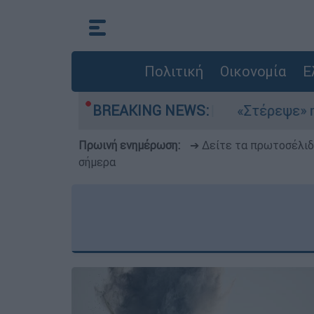
Πολιτική
Οικονομία
Ε
τέμια στο Αιγαίο
BREAKING NEWS:
«Στέρεψε» η αγορά από 
Πρωινή ενημέρωση:
➔ Δείτε τα πρωτοσέλι
σήμερα