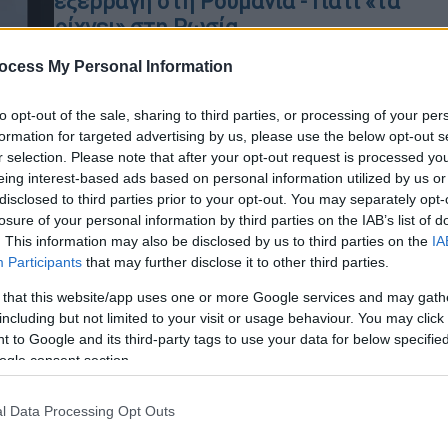
εξερράγη στη Ρουμανία - Γιατί «τα
ρίχνει» στη Ρωσία
Σύμφωνα με ανακοίνωση από το
ocess My Personal Information
ουκρανικό ναυτικό, το drone
επηρεάστηκε από ρωσικά συστήματα
to opt-out of the sale, sharing to third parties, or processing of your per
ηλεκτρονικού πολέμου, με
formation for targeted advertising by us, please use the below opt-out s
αποτέλεσμα να βγει εκτός πορείας
r selection. Please note that after your opt-out request is processed y
eing interest-based ads based on personal information utilized by us or
και να φτάσει μέχρι τις ακτές της
disclosed to third parties prior to your opt-out. You may separately opt-
Κε
Ρουμανίας
losure of your personal information by third parties on the IAB’s list of
Κ
. This information may also be disclosed by us to third parties on the
IA
0
Participants
that may further disclose it to other third parties.
 that this website/app uses one or more Google services and may gath
including but not limited to your visit or usage behaviour. You may click 
Κόσμος
|
05.06.2026 12:27
 to Google and its third-party tags to use your data for below specifi
Ρουμανία: Έκρηξη θαλάσσιου
ogle consent section.
ΑΠ
drone στο λιμάνι της Κωνστάντζα
Έ
Συναγερμός στη Ρουμανία, μετά από
l Data Processing Opt Outs
π
έκρηξη στο λιμάνι της Κωνστάντζα