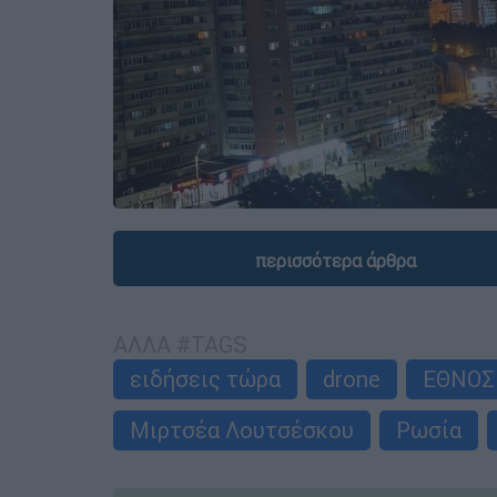
περισσότερα άρθρα
ΑΛΛΑ #TAGS
ειδήσεις τώρα
drone
ΕΘΝΟΣ
Μιρτσέα Λουτσέσκου
Ρωσία