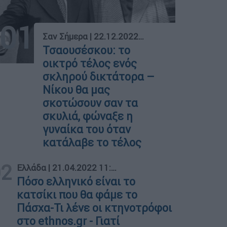
01
Σαν Σήμερα
|
22.12.2022 00:00
Τσαουσέσκου: το
οικτρό τέλος ενός
σκληρού δικτάτορα –
Νίκου θα μας
σκοτώσουν σαν τα
σκυλιά, φώναξε η
γυναίκα του όταν
κατάλαβε το τέλος
02
Ελλάδα
|
21.04.2022 11:58
Πόσο ελληνικό είναι το
κατσίκι που θα φάμε το
Πάσχα-Τι λένε οι κτηνοτρόφοι
στο ethnos.gr - Γιατί