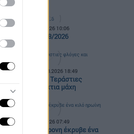
ναν θρύλο
α Ελλάδος...
|
06.08.2026 10:06
ρα Ελλάδος 06/08/2026
ΟΣΠΑΣΜΑΤΑ...
|
06.08.2026 18:49
ωτιά στη Σκύρο: Τεράστιες
λόγες και ολονύχτια μάχη
α Ελλάδος...
|
07.08.2026 07:49
εσσαλονίκη: 46χρονη έκρυβε ένα