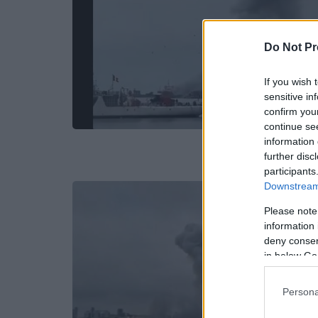
Do Not Pr
If you wish 
sensitive in
confirm you
continue se
information 
further disc
participants
Downstream 
Please note
information 
deny consent
in below Go
Persona