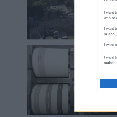
I want t
web or d
I want t
or app.
I want t
I want t
authenti