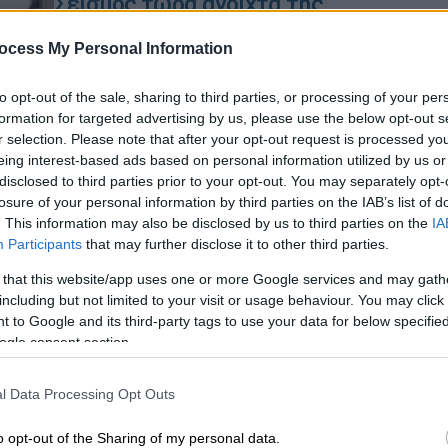
Σεισμός τώρα ανοιχτά της
Σκοπέλου - Αισθητός στην Αττική
ocess My Personal Information
Η εκτίμηση του Γεωδυναμικού
Ινστιτούτου
to opt-out of the sale, sharing to third parties, or processing of your per
formation for targeted advertising by us, please use the below opt-out s
r selection. Please note that after your opt-out request is processed y
eing interest-based ads based on personal information utilized by us or
disclosed to third parties prior to your opt-out. You may separately opt-
losure of your personal information by third parties on the IAB’s list of
. This information may also be disclosed by us to third parties on the
IA
Κόσμος
|
28.07.2026 20:50
Participants
that may further disclose it to other third parties.
Σεισμός 7,1 Ρίχτερ στην Ιαπωνία:
 that this website/app uses one or more Google services and may gath
Δραματική επιχείρηση για 19
including but not limited to your visit or usage behaviour. You may click 
αγνοούμενους - Φόβοι για νέο
 to Google and its third-party tags to use your data for below specifi
καταστροφικό χτύπημα
ogle consent section.
Εικόνες χάους στους δρόμους - Τα
l Data Processing Opt Outs
συγκλονιστικά βίντεο
o opt-out of the Sharing of my personal data.