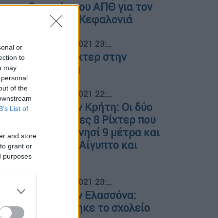
καθηγητής του ΑΠΘ για τον
σεισμό στην Κεφαλονιά
03
Ελλάδα
|
18.11.2021 23:16
sonal or
Σεισμός 4 Ρίχτερ στην
ection to
Ηγουμενίτσα
ou may
 personal
out of the
04
Ελλάδα
|
27.09.2021 22:11
 downstream
Σεισμός στην Κρήτη: Οι δύο
B’s List of
Αρμαγεδδώνες 8 Ρίχτερ που
σήκωσαν το νησί 9 μέτρα και
er and store
ισοπέδωσαν Αίγυπτο και
to grant or
Τυνησία
ed purposes
05
Ελλάδα
|
11.03.2021 23:28
Σεισμός στην Ελασσόνα:
Κατεδαφίστηκε το σχολείο