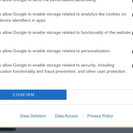
Ώρ
πυρκαγιές
Π
o allow Google to enable storage related to analytics like cookies on
Περισσότεροι από 150.000 άνθρωποι
Ε
evice identifiers in apps.
έλαβαν εντολή να μεταβούν σε
κέντρα εκκένωσης
o allow Google to enable storage related to functionality of the website
Κε
o allow Google to enable storage related to personalization.
Κ
0
o allow Google to enable storage related to security, including
Ελλάδα
|
18.07.2026 12:22
cation functionality and fraud prevention, and other user protection.
Σεισμός μεγέθους 4,4 Ρίχτερ στα
ανοικτά της Κρήτης
CONFIRM
ΑΠ
Δεν υπάρχουν αναφορές για υλικές
Ε
ζημιές
Π
Data Deletion
Data Access
Privacy Policy
σ