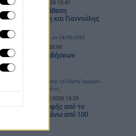
α Ελλάδος...
|
05.08.2026 10:41
ολιτική αντιπαράθεση
υθυμίου,Λιακούλη και Γιαννούλης
ντρικό...
|
04.08.2026 20:00
εντρικό δελτίο ειδήσεων
4/08/2026
ΟΣΠΑΣΜΑΤΑ...
|
04.08.2026 13:33
ικόνες καταστροφής από το
όρτο Γερμενό - Πάνω από 100
πίτια καμένα