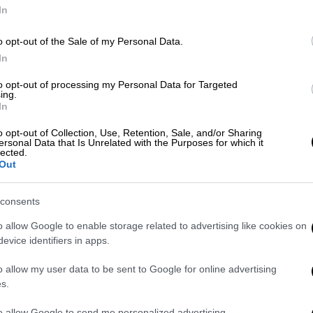
In
Κόσμος
|
28.07.2026 17:23
o opt-out of the Sale of my Personal Data.
Σεισμός 7,1 Ρίχτερ στην Ιαπωνία:
In
Φόβοι για νεκρούς και
to opt-out of processing my Personal Data for Targeted
παγιδευμένους σε εμπορικό
ing.
In
κέντρο - Εικόνες καταστροφής
Ώρ
Ώ
o opt-out of Collection, Use, Retention, Sale, and/or Sharing
Η τοπική αστυνομία δήλωσε ότι δεν
ersonal Data that Is Unrelated with the Purposes for which it
lected.
μπορεί να επιβεβαιώσει σε αυτή τη
Out
φάση εάν υπάρχουν θύματα στο
εμπορικό κέντρο
Κε
consents
Κ
o allow Google to enable storage related to advertising like cookies on
0
evice identifiers in apps.
Κόσμος
|
28.07.2026 12:25
Η στιγμή που 7,1 Ρίχτερ «χτυπούν»
o allow my user data to be sent to Google for online advertising
s.
την Ιαπωνία - Τραυματίες,
καταρρεύσεις κτιρίων και
to allow Google to send me personalized advertising.