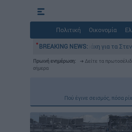
Πολιτική
Οικονομία
Ελ
γούστου
BREAKING NEWS:
Η μάχη για τα Στενά του Ορμούζ: 
Πρωινή ενημέρωση:
➔ Δείτε τα πρωτοσέλι
σήμερα
Πού έγινε σεισμός, πόσα ρίχ