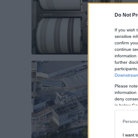
Do Not Pr
If you wish 
sensitive in
confirm you
continue se
information 
further disc
participants
Downstream 
Please note
information 
deny consent
in below Go
Persona
I want t