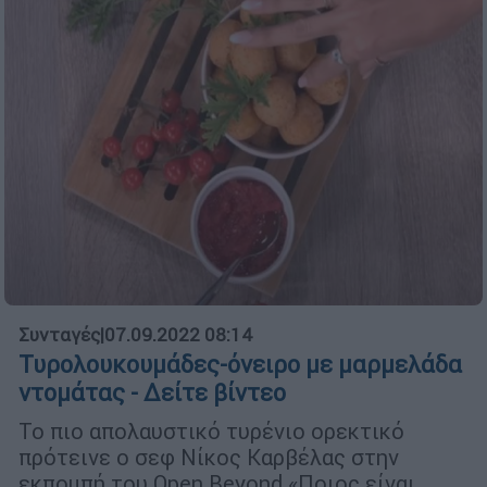
Συνταγές
|
07.09.2022 08:14
Τυρολουκουμάδες-όνειρο με μαρμελάδα
ντομάτας - Δείτε βίντεο
Το πιο απολαυστικό τυρένιο ορεκτικό
πρότεινε ο σεφ Νίκος Καρβέλας στην
εκπομπή του Open Beyond «Ποιος είναι