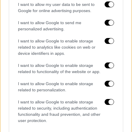
Οικονομία
|
25.06.2021 10:50
I want to allow my user data to be sent to
Google for online advertising purposes.
Στην Ελλάδα οι λουκουμάδες της Mr.
Puffs: Πού θα ανοίξουν τα πρώτα
I want to allow Google to send me
καταστήματα
personalized advertising.
Στόχος της εταιρείας είναι να ανοίξει με τη
I want to allow Google to enable storage
μορφή Franchise τουλάχιστον 12
related to analytics like cookies on web or
καταστήματα στα επόμενα τρία χρόνια στην
device identifiers in apps.
Ελλάδα
I want to allow Google to enable storage
related to functionality of the website or app.
I want to allow Google to enable storage
related to personalization.
I want to allow Google to enable storage
related to security, including authentication
functionality and fraud prevention, and other
user protection.