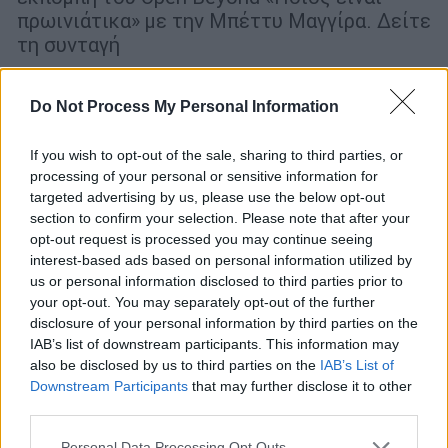
πρωινιάτικα» με την Μπέττυ Μαγγίρα. Δείτε
τη συνταγή
Do Not Process My Personal Information
If you wish to opt-out of the sale, sharing to third parties, or
processing of your personal or sensitive information for
targeted advertising by us, please use the below opt-out
section to confirm your selection. Please note that after your
opt-out request is processed you may continue seeing
interest-based ads based on personal information utilized by
us or personal information disclosed to third parties prior to
your opt-out. You may separately opt-out of the further
disclosure of your personal information by third parties on the
IAB’s list of downstream participants. This information may
also be disclosed by us to third parties on the
IAB’s List of
Downstream Participants
that may further disclose it to other
third parties.
Κόσμος
|
21.02.2022 11:11
Μοίρασε 100 κιλά λουκουμάδες επειδή
Please note that this website/app uses one or more Google
Personal Data Processing Opt Outs