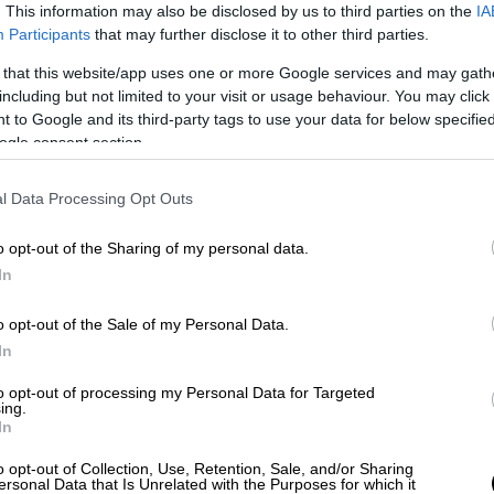
. This information may also be disclosed by us to third parties on the
IA
Participants
that may further disclose it to other third parties.
 that this website/app uses one or more Google services and may gath
including but not limited to your visit or usage behaviour. You may click 
 όπλα και εκβιασμούς έστησε δίκτυο
 to Google and its third-party tags to use your data for below specifi
ς της Χαλκιδικής
ogle consent section.
l Data Processing Opt Outs
ρους αφέθηκε ο φερόμενος αρχηγός
o opt-out of the Sharing of my personal data.
In
o opt-out of the Sale of my Personal Data.
In
 κατηγορούμενοι φέρονται να
απειλούσαν
to opt-out of processing my Personal Data for Targeted
ακών καταστημάτων, εργαζόμενους σε
ing.
ωλητές, απαιτώντας να έχουν τον πλήρη
In
o opt-out of Collection, Use, Retention, Sale, and/or Sharing
ersonal Data that Is Unrelated with the Purposes for which it