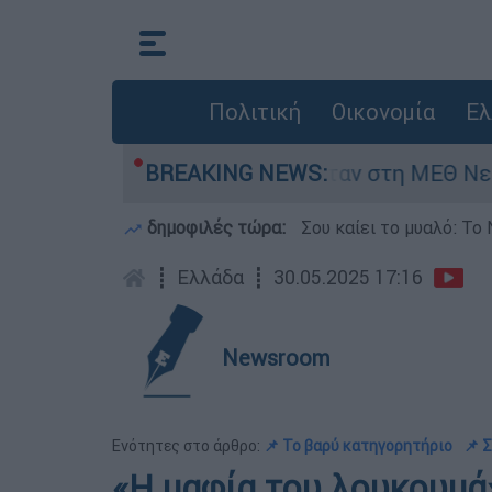
Πολιτική
Οικονομία
Ελ
 8 ημερών - Νοσηλευόταν στη ΜΕΘ Νεογνών
BREAKING NEWS:
δημοφιλές τώρα:
Σου καίει το μυαλό: Το 
┋
Ελλάδα
┋
30.05.2025 17:16
Newsroom
Ενότητες στο άρθρο:
📌 Το βαρύ κατηγορητήριο
📌 
«Η μαφία του λουκουμά