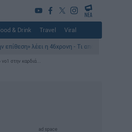
ood & Drink
Travel
Viral
» λέει η 46χρονη - Τι αποκάλυψε στους αστυνομι
 νο1 στην καρδιά...