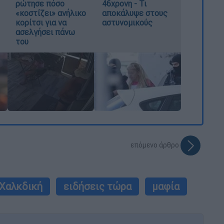
ρώτησε πόσο
46χρονη - Τι
«κοστίζει» ανήλικο
αποκάλυψε στους
κορίτσι για να
αστυνομικούς
ασελγήσει πάνω
του
επόμενο άρθρο
Χαλκδική
ειδήσεις τώρα
μαφία