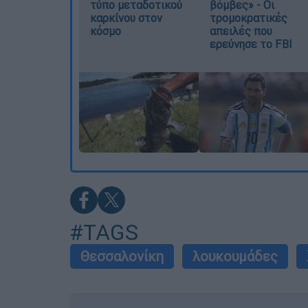
τύπο μεταδοτικού
βόμβες» - Οι
καρκίνου στον
τρομοκρατικές
κόσμο
απειλές που
ερεύνησε το FBI
#TAGS
Θεσσαλονίκη
λουκουμάδες