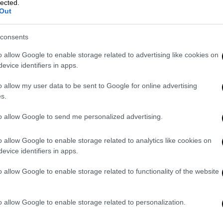
lected.
ωση, ένας
πλανόδιος πωλητής
που αρνήθηκε
Out
α
και
δέχτηκε πυροβολισμούς
στην περιοχή
consents
o allow Google to enable storage related to advertising like cookies on
evice identifiers in apps.
o allow my user data to be sent to Google for online advertising
s.
to allow Google to send me personalized advertising.
o allow Google to enable storage related to analytics like cookies on
evice identifiers in apps.
o allow Google to enable storage related to functionality of the website
o allow Google to enable storage related to personalization.