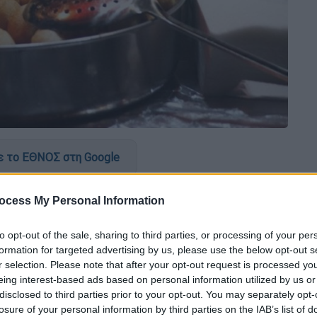
 το ΕΘΝΟΣ στη Google
ν Θεσσαλονίκης ξεκίνησε η
δίκη
της
ocess My Personal Information
»
, μιας συμμορίας που, προκειμένου να
, δεν δίστασε να
εκβιάζει
, να
δέρνει
, ακόμη
to opt-out of the sale, sharing to third parties, or processing of your per
 υποκύψουν στις απαιτήσεις της.
formation for targeted advertising by us, please use the below opt-out s
r selection. Please note that after your opt-out request is processed y
ση
της συμμορίας ξεκίνησε τον Μάιο του
eing interest-based ads based on personal information utilized by us or
disclosed to third parties prior to your opt-out. You may separately opt-
αίρι, έως και τον Σεπτέμβριο.
losure of your personal information by third parties on the IAB’s list of