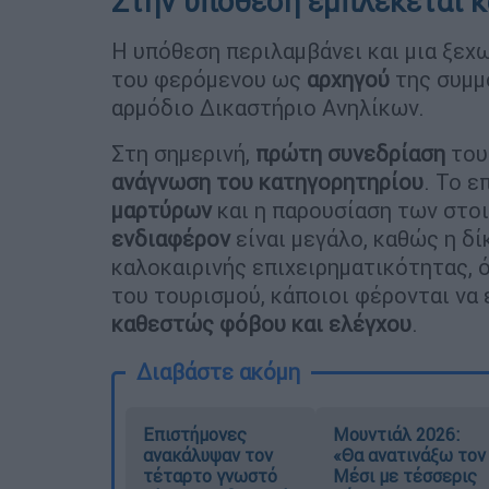
Στην υπόθεση εμπλέκεται κ
Η υπόθεση περιλαμβάνει και μια ξεχ
του φερόμενου ως
αρχηγού
της συμμ
αρμόδιο Δικαστήριο Ανηλίκων.
Στη σημερινή,
πρώτη συνεδρίαση
του
ανάγνωση του κατηγορητηρίου
. Το ε
μαρτύρων
και η παρουσίαση των στο
ενδιαφέρον
είναι μεγάλο, καθώς η δ
καλοκαιρινής επιχειρηματικότητας, ό
του τουρισμού, κάποιοι φέρονται να 
καθεστώς φόβου και ελέγχου
.
Διαβάστε ακόμη
Επιστήμονες
Μουντιάλ 2026:
ανακάλυψαν τον
«Θα ανατινάξω τον
τέταρτο γνωστό
Μέσι με τέσσερις