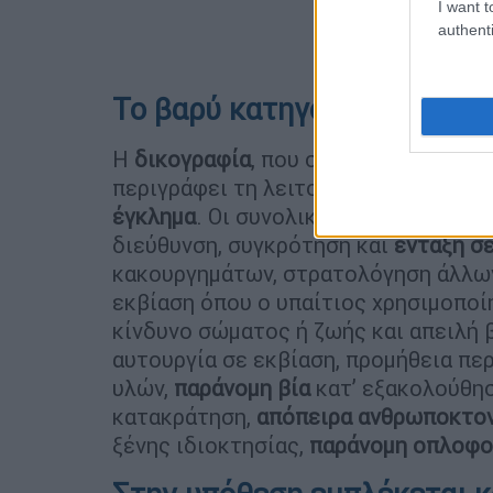
I want t
authenti
Το βαρύ κατηγορητήριο
Η
δικογραφία
, που σχηματίστηκε απ
περιγράφει τη λειτουργία της ομάδα
έγκλημα
. Οι συνολικά
12 συλληφθέντ
διεύθυνση, συγκρότηση και
ένταξη σ
κακουργημάτων, στρατολόγηση άλλων
εκβίαση όπου ο υπαίτιος χρησιμοποί
κίνδυνο σώματος ή ζωής και απειλή β
αυτουργία σε εκβίαση, προμήθεια πε
υλών,
παράνομη βία
κατ’ εξακολούθησ
κατακράτηση,
απόπειρα ανθρωποκτο
ξένης ιδιοκτησίας,
παράνομη οπλοφο