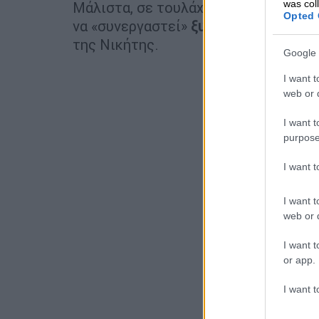
was col
Μάλιστα, σε τουλάχιστον μία περίπτ
Opted 
να «συνεργαστεί»
ξυλοκοπήθηκε άγρι
της Νικήτης.
Google 
I want t
web or d
I want t
purpose
I want 
I want t
web or d
I want t
or app.
I want t