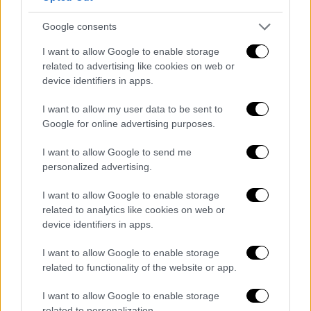
Θύμα κυβερνοεπίθεσης ο επικεφαλής
του ΟΗΕ Αντόνιο Γκουτέρες –
Google consents
Προειδοποίηση για μηνύματα μέσω του
I want to allow Google to enable storage
προσωπικού του αριθμού
related to advertising like cookies on web or
device identifiers in apps.
Η γραμματεία του Οργανισμού Ηνωμένων
Εθνών στην επιστολή της προς τις 193
I want to allow my user data to be sent to
χώρες – μέλη κάνει λόγο για «σειρά
Google for online advertising purposes.
περιστατικών ασφάλειας της πληροφορίας»
I want to allow Google to send me
personalized advertising.
I want to allow Google to enable storage
related to analytics like cookies on web or
device identifiers in apps.
I want to allow Google to enable storage
related to functionality of the website or app.
I want to allow Google to enable storage
related to personalization.