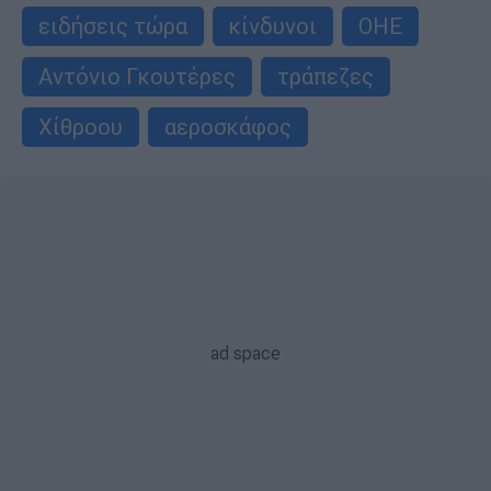
ειδήσεις τώρα
κίνδυνοι
ΟΗΕ
Αντόνιο Γκουτέρες
τράπεζες
Χίθροου
αεροσκάφος