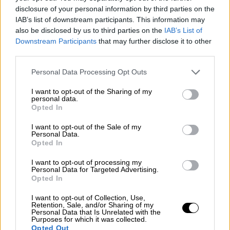
disclosure of your personal information by third parties on the
Χαλκηδόνα
IAB’s list of downstream participants. This information may
Οι πρώτες πληροφορίες
also be disclosed by us to third parties on the
IAB’s List of
Downstream Participants
that may further disclose it to other
third parties.
Please note that this website/app uses one or more Google
Personal Data Processing Opt Outs
services and may gather and store information including but
not limited to your visit or usage behaviour. You may click to
I want to opt-out of the Sharing of my
personal data.
grant or deny consent to Google and its third-party tags to
Opted In
use your data for below specified purposes in below Google
consent section.
I want to opt-out of the Sale of my
Personal Data.
Opted In
I want to opt-out of processing my
Personal Data for Targeted Advertising.
Opted In
I want to opt-out of Collection, Use,
Retention, Sale, and/or Sharing of my
Personal Data that Is Unrelated with the
Κόσμος
|
26.05.2022 23:20
Purposes for which it was collected.
Opted Out