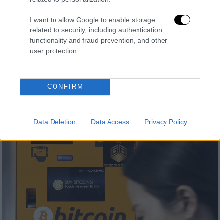
I want to allow Google to enable storage
related to security, including authentication
Κόσμος
|
30.06.2021 22:01
functionality and fraud prevention, and other
Γερμανία: Τέλος από αύριο η
user protection.
ταξιδιωτική προειδοποίηση για τις
«περιοχές κινδύνου»
CONFIRM
Καραντίνα 14 ημερών θα προβλέπεται για
όσους εισέρχονται ή επιστρέφουν από
περιοχή με παραλλαγές
Data Deletion
Data Access
Privacy Policy