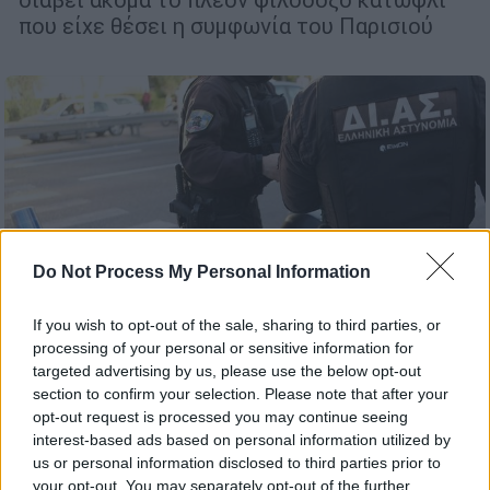
που είχε θέσει η συμφωνία του Παρισιού
Do Not Process My Personal Information
If you wish to opt-out of the sale, sharing to third parties, or
processing of your personal or sensitive information for
targeted advertising by us, please use the below opt-out
section to confirm your selection. Please note that after your
opt-out request is processed you may continue seeing
Ελλάδα
|
16.07.2024 19:23
interest-based ads based on personal information utilized by
Συναγερμός στις Αρχές: Τηλεφώνημα
us or personal information disclosed to third parties prior to
για βόμβα σε τράπεζα στη Νέα
your opt-out. You may separately opt-out of the further