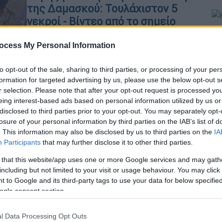
της Δαμασκού: Τουλάχιστον 5
νεκροί - Βίντεο από το σημείο
Κε
Τα αίτια της έκρηξης παραμένουν
Κ
ocess My Personal Information
προς το παρόν αδιευκρίνιστα
0
to opt-out of the sale, sharing to third parties, or processing of your per
formation for targeted advertising by us, please use the below opt-out s
r selection. Please note that after your opt-out request is processed y
eing interest-based ads based on personal information utilized by us or
Κόσμος
|
31.05.2026 14:00
disclosed to third parties prior to your opt-out. You may separately opt-
Πρωτοφανείς εικόνες στη Συρία:
ΑΠ
losure of your personal information by third parties on the IAB’s list of
Φ
Υπερχείλιση του Ευφράτη
. This information may also be disclosed by us to third parties on the
IA
φ
προκαλεί εκκενώσεις παρόχθιων
Participants
that may further disclose it to other third parties.
περιοχών
 that this website/app uses one or more Google services and may gath
including but not limited to your visit or usage behaviour. You may click 
Μεγάλες καταστροφές σε
 to Google and its third-party tags to use your data for below specifi
καλλιέργειες, κατοικίες και
ogle consent section.
επιχειρήσεις από το κύμα
Ώρ
κακοκαιρίας - Από την ορμή των
Ό
l Data Processing Opt Outs
υδάτων έχουν ήδη παρασυρθεί τρεις