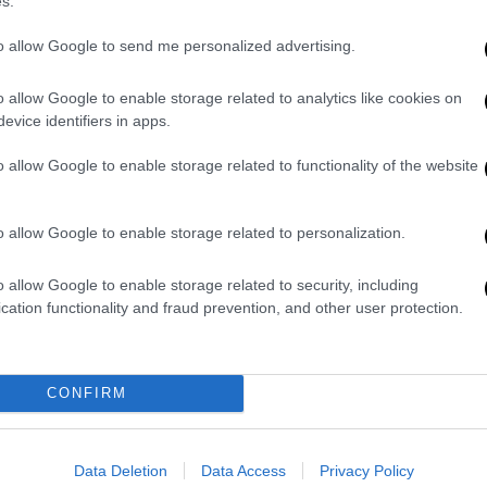
Αθήνας: Το υψηλό ρίσκο του
s.
εξευμενισμού της Άγκυρας, η
to allow Google to send me personalized advertising.
καχυποψία της Ιερουσαλήμ και το
επικίνδυνο παιχνίδι στη Συρία
o allow Google to enable storage related to analytics like cookies on
evice identifiers in apps.
Η δομική ρήξη στον άξονα «3+1», η
αναζήτηση «κοινού τόπου» με τον
o allow Google to enable storage related to functionality of the website
Ερντογάν στη Συρία και το ηχηρό
διπλωματικό κενό στην Ουάσιγκτον
που επανακαθορίζει τις ισορροπίες
o allow Google to enable storage related to personalization.
στην Ανατολική Μεσόγειο
o allow Google to enable storage related to security, including
cation functionality and fraud prevention, and other user protection.
Κόσμος
|
30.01.2026 08:00
Διπλωματικές πηγές: Κρίσιμη
CONFIRM
συγκυρία για το Κυπριακό, στο
επίκεντρο οι ελληνοτουρκικές
σχέσεις
Data Deletion
Data Access
Privacy Policy