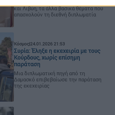
Συμβούλιο Ειρήνης για τη Γάζα, Συρία
και Λιβύη, τα άλλα βασικά θέματα που
απασχολούν τη διεθνή διπλωματία
Κόσμος
|
24.01.2026 21:53
Συρία: Έληξε η εκεχειρία με τους
Κούρδους, χωρίς επίσημη
παράταση
Μια διπλωματική πηγή από τη
Δαμασκό επιβεβαίωσε την παράταση
της εκεχειρίας