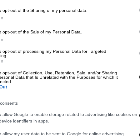
ε
γέφυρες
o opt-out of the Sharing of my personal data.
In
Βιβλίο
|
28.02.2026 14:11
ΑΘ
Μαρίνα Αγαθαγγελίδου στο
o opt-out of the Sale of my Personal Data.
Α
In
ethnos.gr: «Η ζωή στο Βερολίνο με
0
έμαθε να κάνω υπομονή, δεν είναι
to opt-out of processing my Personal Data for Targeted
ing.
εύκολα στο εξωτερικό»
In
Με αφορμή το βιβλίο της «Ρεπεράζ»,
o opt-out of Collection, Use, Retention, Sale, and/or Sharing
η Μαρίνα Αγαθαγγελίδου μιλάει στο
ersonal Data that Is Unrelated with the Purposes for which it
lected.
ethnos.gr για τη λογοτεχνία ως
Out
καταφύγιο, τη ζωή της ανάμεσα σε
Αθήνα και Βερολίνο, καθώς και για τη
consents
νέα γενιά αναγνωστών
o allow Google to enable storage related to advertising like cookies on
evice identifiers in apps.
Πολιτική
|
15.02.2026 09:00
Η γεωστρατηγική «έκπληξη» της
o allow my user data to be sent to Google for online advertising