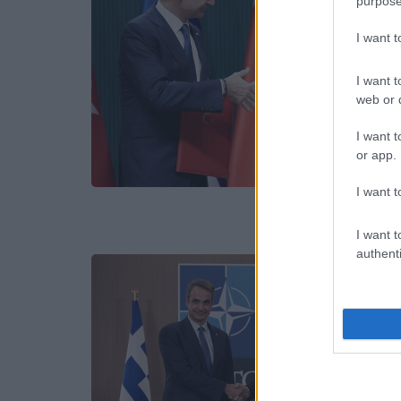
purpose
I want 
I want t
web or d
I want t
or app.
I want t
I want t
authenti