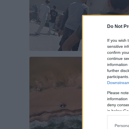
Do Not Pr
If you wish 
sensitive in
confirm you
continue se
information 
further disc
participants
Downstream 
Please note
information 
deny consent
in below Go
Persona