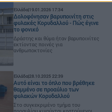
Ελλάδα
|
19.01.2026 17:34
Δολοφόνησαν βαρυποινίτη στις
φυλακές Κορυδαλλού - Πώς έγινε
το φονικό
Δράστης και θύμα ήταν βαρυποινίτες
εκτίοντας ποινές για
ανθρωποκτονίες
Ελλάδα
|
28.10.2025 22:39
Αυτό είναι το όπλο που βρέθηκε
θαμμένο σε προαύλιο των
φυλακών Κορυδαλλού
Στο συγκεκριμένο τμήμα του
προαυλίου κινούνται κρατούμενοι