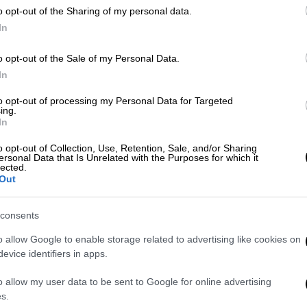
o opt-out of the Sharing of my personal data.
Ώρ
In
Ώ
o opt-out of the Sale of my Personal Data.
Ελλάδα
|
05.04.2026 14:35
In
Συναγερμός στις φυλακές
to opt-out of processing my Personal Data for Targeted
Κορυδαλλού: Εντοπίστηκε πιστόλι
ing.
Ώρ
In
Ερευνούν οι αρχές
Ό
o opt-out of Collection, Use, Retention, Sale, and/or Sharing
ε
ersonal Data that Is Unrelated with the Purposes for which it
lected.
Out
consents
o allow Google to enable storage related to advertising like cookies on
Ελλάδα
|
14.03.2026 17:08
evice identifiers in apps.
Αναστάτωση στις φυλακές
o allow my user data to be sent to Google for online advertising
Κορυδαλλού: Δύο κρατούμενοι
s.
νεκροί από χρήση ναρκωτικών