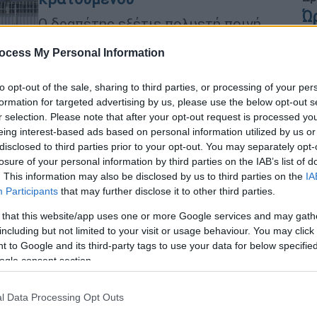
Ώ
Ο δραπέτης εξέτιε πολυετή ποινή
κάθειρξης για υποθέσεις που
ocess My Personal Information
σχετίζονται με αγορά, κατοχή,
πώληση και μεταφορά ναρκωτικών
Κε
to opt-out of the sale, sharing to third parties, or processing of your per
ουσιών
Κ
formation for targeted advertising by us, please use the below opt-out s
0
r selection. Please note that after your opt-out request is processed y
eing interest-based ads based on personal information utilized by us or
disclosed to third parties prior to your opt-out. You may separately opt-
losure of your personal information by third parties on the IAB’s list of
Ελλάδα
|
09.05.2026 08:11
. This information may also be disclosed by us to third parties on the
IA
Στις φυλακές Κορυδαλλού σήμερα
Participants
that may further disclose it to other third parties.
ο δολοφόνος του 21χρονου Νικήτα
 that this website/app uses one or more Google services and may gath
Ώρ
Σε καθεστώς προστασίας ο Κώστας
including but not limited to your visit or usage behaviour. You may click 
Σ
Παρασύρης υπό τον φόβο να δεχθεί
 to Google and its third-party tags to use your data for below specifi
κ
επίθεση από άλλους κρατούμενους
ogle consent section.
σ
l Data Processing Opt Outs