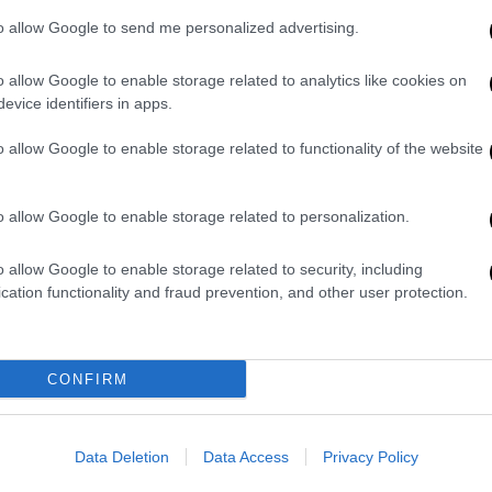
to allow Google to send me personalized advertising.
Σε βαριά κατάσταση νοσηλεύεται και
ένας 29χρονος κρατούμενος
o allow Google to enable storage related to analytics like cookies on
evice identifiers in apps.
o allow Google to enable storage related to functionality of the website
Ελλάδα
|
31.01.2026 23:15
Έφοδος της ΕΛΑΣ στις φυλακές
o allow Google to enable storage related to personalization.
Κορυδαλλού: Βρέθηκαν κινητά
o allow Google to enable storage related to security, including
τηλέφωνα και κατεργασμένη
cation functionality and fraud prevention, and other user protection.
κάνναβη
Αστυνομική επιχείρηση σε κελιά και
θαλάμους της Κεντρικής Αποθήκης
CONFIRM
Υλικού - Δικογραφίες σε βάρος δύο
έγκλειστων
Data Deletion
Data Access
Privacy Policy