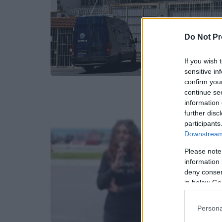
Do Not Pr
If you wish 
sensitive in
confirm you
continue se
information 
further disc
participants
Downstream 
Please note
information 
deny consent
in below Go
Persona