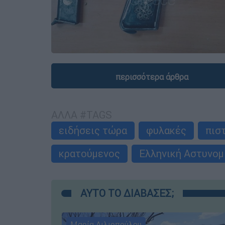
περισσότερα άρθρα
ΑΛΛΑ #TAGS
ειδήσεις τώρα
φυλακές
πισ
κρατούμενος
Ελληνική Αστυνομ
ΑΥΤΟ ΤΟ ΔΙΑΒΑΣΕΣ;
Μαρία Λιλιοπούλου