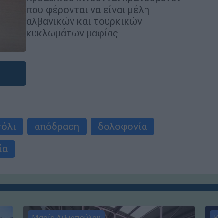
που φέρονται να είναι μέλη
αλβανικών και τουρκικών
κυκλωμάτων μαφίας
τόλι
απόδραση
δολοφονία
ία
Μαρία Λιλιοπούλου
Κ