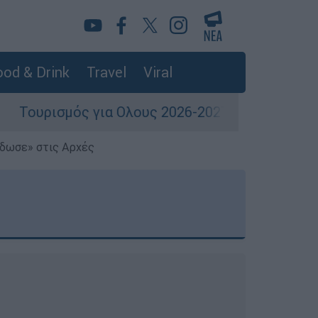
od & Drink
Travel
Viral
για Ολους 2026-2027: Τα SOS για να «κλειδώσετ
έδωσε» στις Αρχές