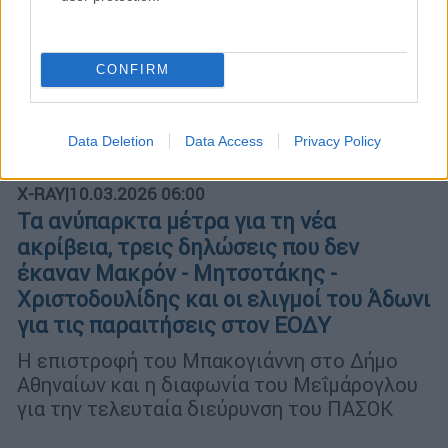
CONFIRM
Data Deletion
Data Access
Privacy Policy
X-RAY
|
10.03.2026 06:00
Τα ανύπαρκτα μέτρα για τη νέα
ακρίβεια, τρεις δηλώσεις που δεν
έκαναν Μακρόν - Μητσοτάκης -
Χριστοδουλίδης και οι ελιγμοί του Άδωνι
για τις παραιτήσεις στον ΕΟΔΥ
Η επιστροφή του Μπακογιάννη στο Δήμο
Αθηναίων και η διαφωνία του Μεΐμάρογλου
για την τελευταία διεύρυνση του ΠΑΣΟΚ