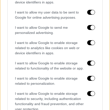
device identifiers in apps.
I want to allow my user data to be sent to
Google for online advertising purposes.
Πολιτική
|
10.03.2026 06:25
Το παρασκήνιο της τριμερούς στην
I want to allow Google to send me
personalized advertising.
Κύπρο: Τι συζήτησαν Μητσοτάκης -
Μακρόν - Χριστοδουλίδης
I want to allow Google to enable storage
related to analytics like cookies on web or
Οι τρεις ηγέτες έστειλαν μήνυμα ενότητας
device identifiers in apps.
και αλληλεγγύης, ενώ έδειξαν πως υπάρχουν
περιθώρια για ένα στενότερο ευρωπαϊκό
I want to allow Google to enable storage
συντονισμό σε μία σειρά θεμάτων αιχμής
related to functionality of the website or app.
I want to allow Google to enable storage
related to personalization.
I want to allow Google to enable storage
related to security, including authentication
functionality and fraud prevention, and other
user protection.