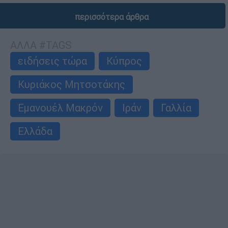
περισσότερα άρθρα
ΑΛΛΑ #TAGS
ειδήσεις τώρα
Κύπρος
Κυριάκος Μητσοτάκης
Εμανουέλ Μακρόν
Ιράν
Γαλλία
Ελλάδα