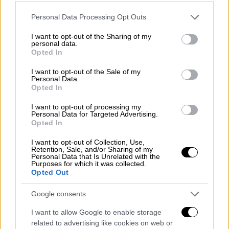
Κόσμος
|
10.03.2026 12:13
Please note that this website/app uses one or more Google
Personal Data Processing Opt Outs
Κύπρος: Προβληματισμός με ανάρτηση
services and may gather and store information including but
not limited to your visit or usage behaviour. You may click to
I want to opt-out of the Sharing of my
Μακρόν για επιθέσεις με πολλαπλά
personal data.
grant or deny consent to Google and its third-party tags to
drones και πυραύλους - Τι απαντά η
Opted In
use your data for below specified purposes in below Google
Λευκωσία
consent section.
I want to opt-out of the Sale of my
Personal Data.
Διαψεύδει ο Λετυμπιώτης
Opted In
I want to opt-out of processing my
Personal Data for Targeted Advertising.
Opted In
I want to opt-out of Collection, Use,
Retention, Sale, and/or Sharing of my
Personal Data that Is Unrelated with the
Purposes for which it was collected.
Opted Out
Google consents
I want to allow Google to enable storage
related to advertising like cookies on web or