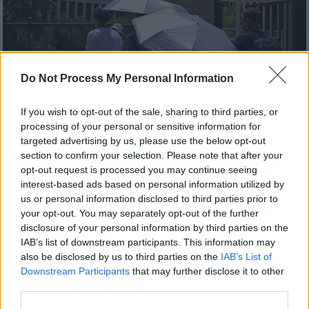
Do Not Process My Personal Information
Καιρός
|
16.07.2026 18:38
If you wish to opt-out of the sale, sharing to third parties, or
«Κλειδώνει» ο πρώτος καύσωνας: Πού
processing of your personal or sensitive information for
και πότε θα «χτυπήσουν» σαραντάρια - Τι
targeted advertising by us, please use the below opt-out
section to confirm your selection. Please note that after your
λέει ο Κολυδάς
opt-out request is processed you may continue seeing
Αναμένονται πολύ υψηλές θερμοκρασίες, με
interest-based ads based on personal information utilized by
us or personal information disclosed to third parties prior to
το κύμα ζέστης να κορυφώνεται
your opt-out. You may separately opt-out of the further
disclosure of your personal information by third parties on the
IAB’s list of downstream participants. This information may
also be disclosed by us to third parties on the
IAB’s List of
Downstream Participants
that may further disclose it to other
third parties.