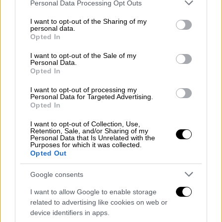
Please note that this website/app uses one or more Google
Personal Data Processing Opt Outs
services and may gather and store information including but
not limited to your visit or usage behaviour. You may click to
I want to opt-out of the Sharing of my
personal data.
grant or deny consent to Google and its third-party tags to
Opted In
use your data for below specified purposes in below Google
consent section.
I want to opt-out of the Sale of my
Personal Data.
Opted In
I want to opt-out of processing my
Personal Data for Targeted Advertising.
Opted In
Καιρός
|
15.07.2026 07:44
Μελτέμια στο Αιγαίο και 38άρια την
I want to opt-out of Collection, Use,
Τετάρτη - Πού θα έχει περισσότερη
Retention, Sale, and/or Sharing of my
Personal Data that Is Unrelated with the
ζέστη
Purposes for which it was collected.
Opted Out
Πιθανότητα για μπόρες και καταιγίδες σε
κεντρική και δυτική Μακεδονία και στα
Google consents
βουνά της Θεσσαλίας
I want to allow Google to enable storage
related to advertising like cookies on web or
device identifiers in apps.