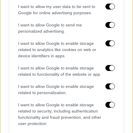
I want to allow my user data to be sent to
Google for online advertising purposes.
I want to allow Google to send me
personalized advertising.
I want to allow Google to enable storage
related to analytics like cookies on web or
device identifiers in apps.
I want to allow Google to enable storage
related to functionality of the website or app.
I want to allow Google to enable storage
Καιρός
|
14.07.2026 08:03
related to personalization.
Ζέστη σε νορμάλ επίπεδα και μελτέμια
που θέλουν προσοχή - Πού θα δούμε
I want to allow Google to enable storage
αστάθεια
related to security, including authentication
functionality and fraud prevention, and other
Τι αναφέρει ο Κλέαρχος Μαρουσάκης για
user protection.
τον καιρό των επόμενων ημερών