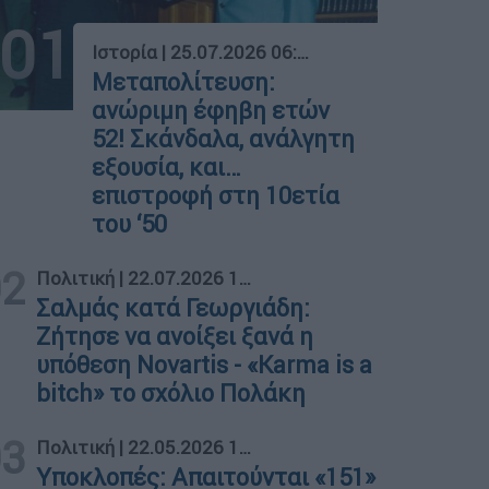
01
Ιστορία
|
25.07.2026 06:55
Μεταπολίτευση:
ανώριμη έφηβη ετών
52! Σκάνδαλα, ανάλγητη
εξουσία, και…
επιστροφή στη 10ετία
του ‘50
02
Πολιτική
|
22.07.2026 14:43
Σαλμάς κατά Γεωργιάδη:
Ζήτησε να ανοίξει ξανά η
υπόθεση Novartis - «Karma is a
bitch» το σχόλιο Πολάκη
03
Πολιτική
|
22.05.2026 10:32
Υποκλοπές: Απαιτούνται «151»