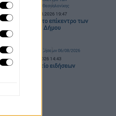
ΟΣΠΑΣΜΑΤΑ...
|
06.08.2026 19:47
ΕΘ και Τούμπα στο επίκεντρο των
ιεκδικήσεων του Δήμου
εσσαλονίκης
σημεριανό...
|
06.08.2026 14:43
εσημεριανό δελτίο ειδήσεων
6/08/2026