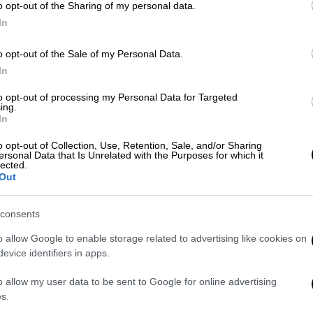
o opt-out of the Sharing of my personal data.
Κε
In
Κ
0
o opt-out of the Sale of my Personal Data.
Πολιτική
|
16.07.2026 14:56
In
Τσιάρας: Η απόφαση της
Ευρωπαϊκής Εισαγγελίας
to opt-out of processing my Personal Data for Targeted
ing.
αποκαθιστά πλήρως την αλήθεια
In
για το πρόσωπό μου
ΑΠ
o opt-out of Collection, Use, Retention, Sale, and/or Sharing
Φ
Τι δήλωσε ο βουλευτής Καρδίτσας
ersonal Data that Is Unrelated with the Purposes for which it
φ
lected.
για την αρχειοθέτηση της υπόθεσής
Out
του για το σκάνδαλο του ΟΠΕΚΕΠΕ
consents
Κε
o allow Google to enable storage related to advertising like cookies on
Κ
evice identifiers in apps.
0
X-RAY
|
10.07.2026 06:00
o allow my user data to be sent to Google for online advertising
Το σενάριο εκλογικού
s.