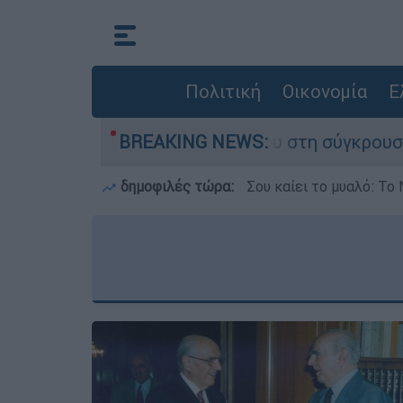
Πολιτική
Οικονομία
Ε
 έχασε τη ζωή του στη σύγκρουση ελικοπτέρων
BREAKING NEWS:
δημοφιλές τώρα:
Σου καίει το μυαλό: Το 