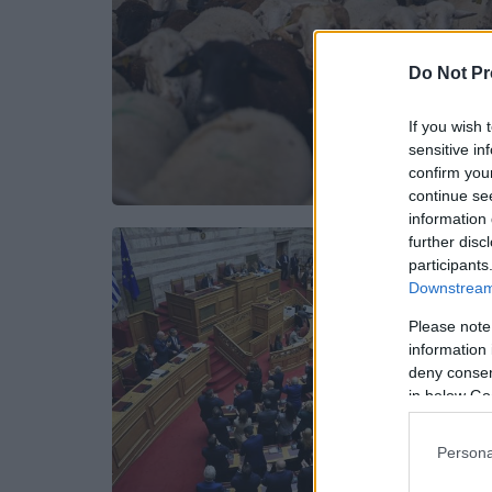
Do Not Pr
If you wish 
sensitive in
confirm you
continue se
information 
further disc
participants
Downstream 
Please note
information 
deny consent
in below Go
Persona