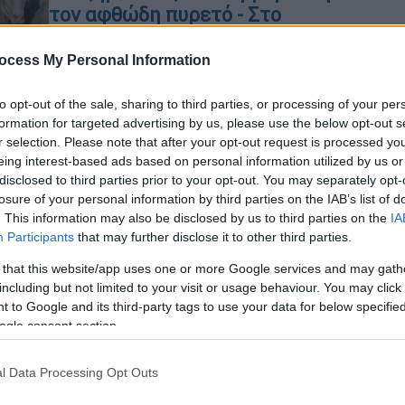
τον αφθώδη πυρετό - Στο
«μικροσκόπιο» εικονικά κοπάδια
ocess My Personal Information
Την ίδια ώρα, στο στόχαστρο των
υπηρεσιών του υπουργείου μπήκαν
to opt-out of the sale, sharing to third parties, or processing of your per
και οι κτηνίατροι που διαχειρίστηκαν
formation for targeted advertising by us, please use the below opt-out s
τις θανατώσεις των κοπαδιών
r selection. Please note that after your opt-out request is processed y
eing interest-based ads based on personal information utilized by us or
disclosed to third parties prior to your opt-out. You may separately opt-
losure of your personal information by third parties on the IAB’s list of
Πολιτική
|
16.07.2026 15:41
. This information may also be disclosed by us to third parties on the
IA
«Το σκάνδαλο του ΟΠΕΚΕΠΕ ήταν
Participants
that may further disclose it to other third parties.
γαλάζιο»: Σφοδρή επίθεση της
 that this website/app uses one or more Google services and may gath
αντιπολίτευσης μετά τις διώξεις
including but not limited to your visit or usage behaviour. You may click 
τεσσάρων βουλευτών
 to Google and its third-party tags to use your data for below specifi
ogle consent section.
Τι δήλωσαν κόμματα της
αντιπολίτευσης για τις κατηγόριες
l Data Processing Opt Outs
σε τέσσερις βουλευτές της ΝΔ