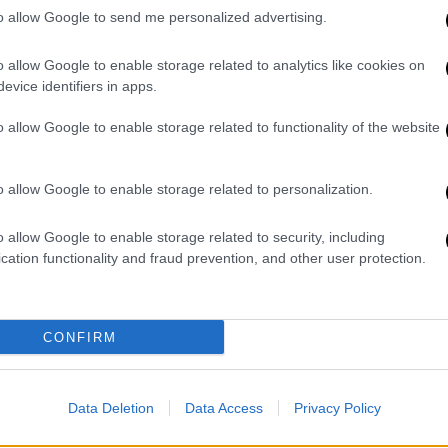
αιφνιδιασμού, η επιστράτευση
to allow Google to send me personalized advertising.
ινφλουένσερς και το «φάντασμα»
του Σαμαρά
ΑΠ
o allow Google to enable storage related to analytics like cookies on
Δ
-
evice identifiers in apps.
δ
o allow Google to enable storage related to functionality of the website
Θ
Πολιτική
|
08.07.2026 15:08
o allow Google to enable storage related to personalization.
«Μπλόκο» της ΝΔ στην κλήση
Με
o allow Google to enable storage related to security, including
Ντίλιαν και Δημητριάδη για τις
Μ
cation functionality and fraud prevention, and other user protection.
υποκλοπές - Συγκάλυψη
0
καταγγέλλει η αντιπολίτευση
Η κυβερνητική πλειοψηφία
CONFIRM
καταψήφισε το αίτημα μετά από μία
θυελλώδη συνεδρίαση κατά την οποία
η αντιπολίτευση ζήτησε μετ’
Data Deletion
Data Access
Privacy Policy
επιτάσεως την κλήση των δύο