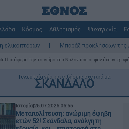
λλάδα
Κόσμος
Αθλητισμός
Ψυχαγωγία
Fo
Μπαράζ προκλήσεων της Άγκυρας στο Αιγαί
Netflix έφερε την ταινιάρα του Νόλαν που οι φαν έχουν κρυφό
Τελευταία νέα και ειδήσεις σχετικά με:
ΣΚΑΝΔΑΛΟ
Ιστορία
|
25.07.2026 06:55
Μεταπολίτευση: ανώριμη έφηβη
ετών 52! Σκάνδαλα, ανάλγητη
εξουσία, και… επιστροφή στη