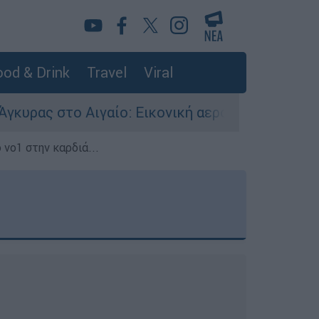
od & Drink
Travel
Viral
ο: Εικονική αερομαχία ανάμεσα σε ελληνικά και
 νο1 στην καρδιά...