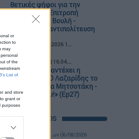
θετικές ψήφοι για την
Εξεταστική Επιτροπή
αποφάσισε η Βουλή -
Αποχωρεί η αντιπολίτευση
sonal or
04
ection to
Πολιτική
|
22.05.2026 10:32
ou may
 personal
05
Ethnos Vidcasts
|
16.04.2026 07:15
out of the
 downstream
Πόση φθορά αντέχει η
B’s List of
κυβέρνηση; Ο Λαζαρίδης το
νέο πρόβλημα Μητσοτάκη -
er and store
«Δεν θέλω ου!» (Ep27)
to grant or
ed purposes
POPULAR VIDEOS