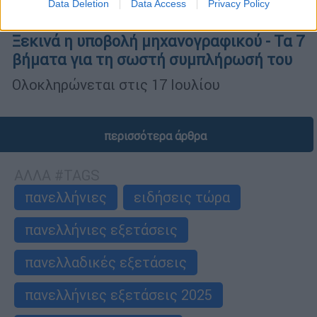
Data Deletion
Data Access
Privacy Policy
Παιδεία
|
08.07.2025 06:40
Ξεκινά η υποβολή μηχανογραφικού - Τα 7
βήματα για τη σωστή συμπλήρωσή του
Ολοκληρώνεται στις 17 Ιουλίου
περισσότερα άρθρα
ΑΛΛΑ #TAGS
πανελλήνιες
ειδήσεις τώρα
πανελλήνιες εξετάσεις
πανελλαδικές εξετάσεις
πανελλήνιες εξετάσεις 2025