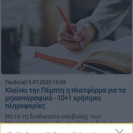
Παιδεία
|
13.07.2025 10:09
Κλείνει την Πέμπτη η πλατφόρμα για τα
μηχανογραφικά - 10+1 χρήσιμες
πληροφορίες
Μετά τη διαδικασία υποβολής των
Μηχανογραφικών, θα «ανοίξει» ο δρόμος για
την ανακοίνωση των βάσεων