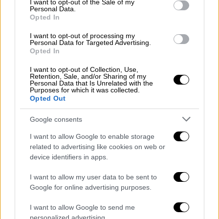
I want to opt-out of the Sale of my
Personal Data.
Τι πρέπει να ξέρουν οι ενδιαφερόμενοι
Opted In
I want to opt-out of processing my
Personal Data for Targeted Advertising.
Opted In
I want to opt-out of Collection, Use,
Retention, Sale, and/or Sharing of my
Personal Data that Is Unrelated with the
Purposes for which it was collected.
Opted Out
Google consents
I want to allow Google to enable storage
related to advertising like cookies on web or
device identifiers in apps.
I want to allow my user data to be sent to
Google for online advertising purposes.
Παιδεία
|
09.07.2025 05:40
Μηχανογραφικό 2025: Τμήματα
I want to allow Google to send me
personalized advertising.