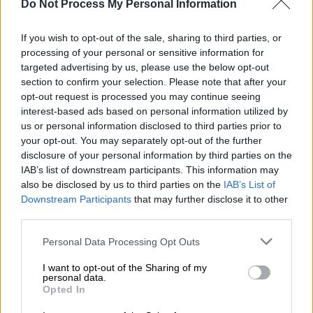
Do Not Process My Personal Information
If you wish to opt-out of the sale, sharing to third parties, or
processing of your personal or sensitive information for
targeted advertising by us, please use the below opt-out
section to confirm your selection. Please note that after your
opt-out request is processed you may continue seeing
interest-based ads based on personal information utilized by
us or personal information disclosed to third parties prior to
your opt-out. You may separately opt-out of the further
disclosure of your personal information by third parties on the
IAB’s list of downstream participants. This information may
also be disclosed by us to third parties on the
IAB’s List of
Downstream Participants
that may further disclose it to other
third parties.
Please note that this website/app uses one or more Google
Personal Data Processing Opt Outs
Παιδεία
|
13.07.2025 06:11
services and may gather and store information including but
Πανελλαδικές 2025: To πρόγραμμα των
not limited to your visit or usage behaviour. You may click to
I want to opt-out of the Sharing of my
personal data.
grant or deny consent to Google and its third-party tags to
επαναληπτικών για τους υποψήφιους
Opted In
use your data for below specified purposes in below Google
που «έχασαν» τις εξετάσεις του Ιουνίου
consent section.